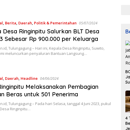
al
,
Berita
,
Daerah
,
Politik & Pemerintahan
05/07/2024
 Desa Ringinpitu Salurkan BLT Desa
B
3 Sebesar Rp 900.000 per Keluarga
n.id, Tulungagung – Hari ini, Kepala Desa Ringinpitu, Suwito,
smi meluncurkan penyaluran Bantuan Langsung…
BO
Ja
al
,
Daerah
,
Headline
04/06/2024
Su
inginpitu Melaksanakan Pembagian
La
n Beras untuk 501 Penerima
n.id, Tulungagung – Pada hari Selasa, tanggal 4 Juni 2023, pukul
 Desa Ringinpitu…
4 
Be
Je