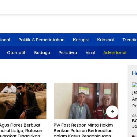
ional
Politik & Pemerintahan
Korupsi
Kriminal
Trendi
Otomotif
Budaya
Peristiwa
Viral
Advertorial
H
06
BO
Respon Minta Hakim
Anggaran Jalan 2026
Opin
Ja
Putusan Berkeadilan
Dipangkas Rp23 Miliar, Kadis
Pert
Su
asus Penganiayaan
PUPR Kab. Blitar: Pengawasan
Janga