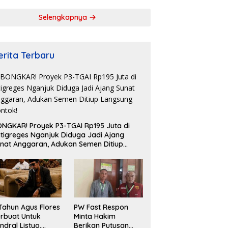
Kebersamaan
Selengkapnya
erita Terbaru
NGKAR! Proyek P3-TGAI Rp195 Juta di
tigreges Nganjuk Diduga Jadi Ajang
nat Anggaran, Adukan Semen Ditiup
ngsung Rontok!
Tahun Agus Flores
PW Fast Respon
rbuat Untuk
Minta Hakim
ndral Listyo,
Berikan Putusan