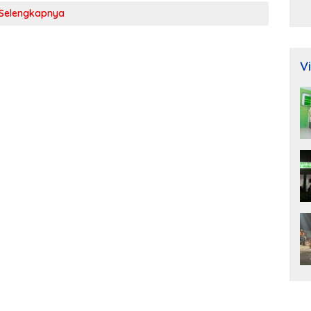
Ra
Selengkapnya
M
Di
Di
Vi