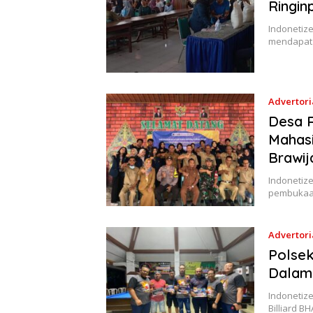
Ringin
Indonetize
mendapat 
Advertori
Desa R
Mahasi
Brawij
Indonetiz
pembukaa
Advertori
Polsek
Dalam
Indonetize
Billiard