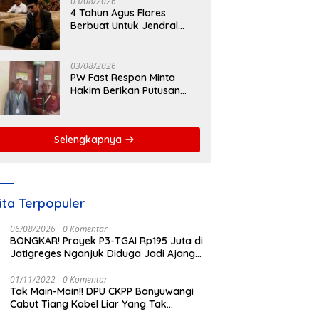
ngsung Rontok!
03/08/2026
Rp5,68 Miliar dari APBD
B
4 Tahun Agus Flores
T
Berbuat Untuk Jendral
S
Listyo, Ratusan Ribu
Masyarakat Dihadirkan
Dilapangan
03/08/2026
PW Fast Respon Minta
Hakim Berikan Putusan
Berkeadilan dalam Kasus
Penganiayaan Nova
Selengkapnya
ita Terpopuler
06/08/2026
0 Komentar
BONGKAR! Proyek P3-TGAI Rp195 Juta di
Jatigreges Nganjuk Diduga Jadi Ajang
Sunat Anggaran, Adukan Semen Ditiup
Langsung Rontok!
01/11/2022
0 Komentar
Tak Main-Main!! DPU CKPP Banyuwangi
Cabut Tiang Kabel Liar Yang Tak
Kantongi Izin