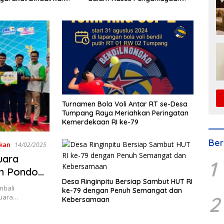
La
Lapangan Diperketat
Turnamen Bola Voli Antar RT se-Desa
Tumpang Raya Meriahkan Peringatan
Kemerdekaan RI ke-79
Ber
kan
14/02/2025
uara
1
n Pondok
Desa Ringinpitu Bersiap Sambut HUT RI
mbali
ke-79 dengan Penuh Semangat dan
2
Juara…
Kebersamaan