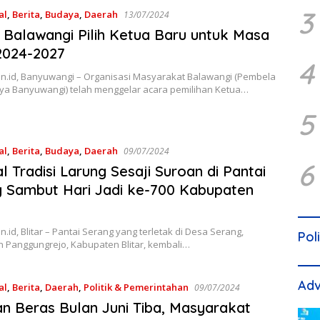
3
al
,
Berita
,
Budaya
,
Daerah
13/07/2024
Balawangi Pilih Ketua Baru untuk Masa
2024-2027
4
en.id, Banyuwangi – Organisasi Masyarakat Balawangi (Pembela
ya Banyuwangi) telah menggelar acara pemilihan Ketua…
5
al
,
Berita
,
Budaya
,
Daerah
09/07/2024
6
al Tradisi Larung Sesaji Suroan di Pantai
 Sambut Hari Jadi ke-700 Kabupaten
n.id, Blitar – Pantai Serang yang terletak di Desa Serang,
Pol
 Panggungrejo, Kabupaten Blitar, kembali…
Adv
al
,
Berita
,
Daerah
,
Politik & Pemerintahan
09/07/2024
n Beras Bulan Juni Tiba, Masyarakat