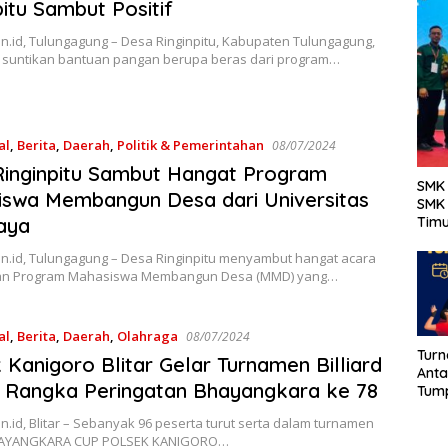
pitu Sambut Positif
n.id, Tulungagung – Desa Ringinpitu, Kabupaten Tulungagung,
suntikan bantuan pangan berupa beras dari program…
al
,
Berita
,
Daerah
,
Politik & Pemerintahan
08/07/2024
inginpitu Sambut Hangat Program
SMK 
swa Membangun Desa dari Universitas
SMK 
aya
Tim
en.id, Tulungagung – Desa Ringinpitu menyambut hangat acara
n Program Mahasiswa Membangun Desa (MMD) yang…
al
,
Berita
,
Daerah
,
Olahraga
08/07/2024
Turn
 Kanigoro Blitar Gelar Turnamen Billiard
Anta
 Rangka Peringatan Bhayangkara ke 78
Tum
Meri
n.id, Blitar – Sebanyak 96 peserta turut serta dalam turnamen
Keme
 BHAYANGKARA CUP POLSEK KANIGORO…
79