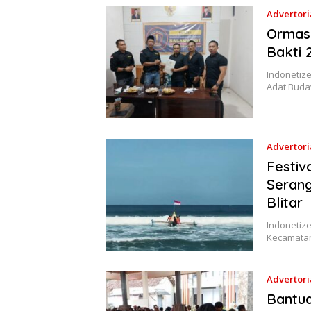
Advertori
Ormas 
Bakti 
Indonetiz
Adat Buda
Advertori
Festiv
Serang
Blitar
Indonetize
Kecamatan
Advertori
Bantua