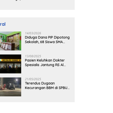
tusan Ribu
Berkeadilan dalam
asyarakat
Kasus
hadirkan
Penganiayaan Nova
lapangan
ral
14/03/2026
Diduga Dana PIP Dipotong
Sekolah, 68 Siswa SMA
PGRI Purwoharjo
Banyuwangi Hanya Terima
Sisa Rp200 Ribu
13/08/2025
Pasien Keluhkan Dokter
Spesialis Jantung RS Al
Huda Kerap Terlambat,
Diduga Langgar Aturan
Jadwal Praktik
21/05/2025
Terendus Dugaan
Kecurangan BBM di SPBU
Selopuro, Armada Siluman
Bolak-Balik Isi Pertalite