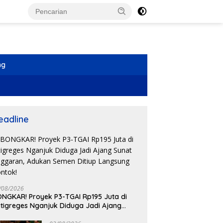
ng
eadline
/08/2026
NGKAR! Proyek P3-TGAI Rp195 Juta di
i: Penegakan Hukum
Pemerintah Kota Kediri
P
tigreges Nganjuk Diduga Jadi Ajang
ambangan di Banyuwangi
Pastikan Program Seragam
P
nat Anggaran, Adukan Semen Ditiup
n Tebang Pilih
Gratis Berlanjut, Gelontorkan
D