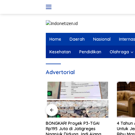
Langsung
ke
konten
Home
Daerah
Nasional
Internas
Kesehatan
Pendidikan
Olahraga
Advertorial
royek P3-TGAI
4 Tahun Agus Flores Berbuat
PW Fast 
i Jatigreges
Untuk Jendral Listyo, Ratusan
Berikan 
uga Jadi Ajang
Ribu Masyarakat Dihadirkan
dalam K