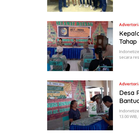
Advertori
Kepala
Tahap 
Indonetize
secara re
Advertori
Desa R
Bantua
Indonetize
13.00 WIB,