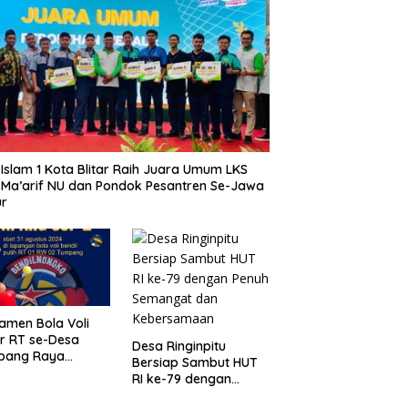
Islam 1 Kota Blitar Raih Juara Umum LKS
Ma’arif NU dan Pondok Pesantren Se-Jawa
ur
amen Bola Voli
r RT se-Desa
Desa Ringinpitu
pang Raya
Bersiap Sambut HUT
ahkan Peringatan
RI ke-79 dengan
rdekaan RI ke-
Penuh Semangat dan