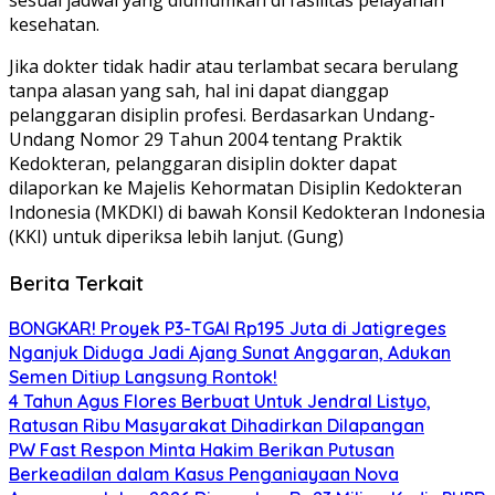
kesehatan.
Jika dokter tidak hadir atau terlambat secara berulang
tanpa alasan yang sah, hal ini dapat dianggap
pelanggaran disiplin profesi. Berdasarkan
Undang-
Undang Nomor 29 Tahun 2004 tentang Praktik
Kedokteran
, pelanggaran disiplin dokter dapat
dilaporkan ke Majelis Kehormatan Disiplin Kedokteran
Indonesia (MKDKI) di bawah Konsil Kedokteran Indonesia
(KKI) untuk diperiksa lebih lanjut. (Gung)
Berita Terkait
BONGKAR! Proyek P3-TGAI Rp195 Juta di Jatigreges
Nganjuk Diduga Jadi Ajang Sunat Anggaran, Adukan
Semen Ditiup Langsung Rontok!
4 Tahun Agus Flores Berbuat Untuk Jendral Listyo,
Ratusan Ribu Masyarakat Dihadirkan Dilapangan
PW Fast Respon Minta Hakim Berikan Putusan
Berkeadilan dalam Kasus Penganiayaan Nova