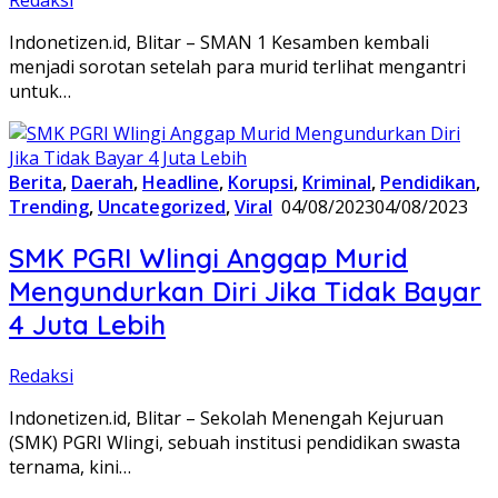
Redaksi
Indonetizen.id, Blitar – SMAN 1 Kesamben kembali
menjadi sorotan setelah para murid terlihat mengantri
untuk…
Berita
,
Daerah
,
Headline
,
Korupsi
,
Kriminal
,
Pendidikan
,
Trending
,
Uncategorized
,
Viral
04/08/2023
04/08/2023
SMK PGRI Wlingi Anggap Murid
Mengundurkan Diri Jika Tidak Bayar
4 Juta Lebih
Redaksi
Indonetizen.id, Blitar – Sekolah Menengah Kejuruan
(SMK) PGRI Wlingi, sebuah institusi pendidikan swasta
ternama, kini…