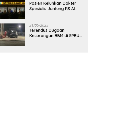
Pasien Keluhkan Dokter
Spesialis Jantung RS Al
Huda Kerap Terlambat,
Diduga Langgar Aturan
Jadwal Praktik
21/05/2025
Terendus Dugaan
Kecurangan BBM di SPBU
Selopuro, Armada Siluman
Bolak-Balik Isi Pertalite