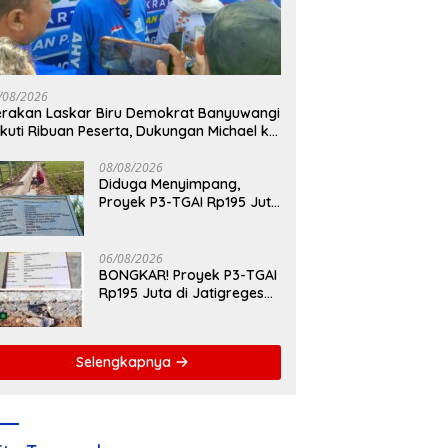
/08/2026
rakan Laskar Biru Demokrat Banyuwangi
ikuti Ribuan Peserta, Dukungan Michael ke
R RI 2029 Menguat
08/08/2026
Diduga Menyimpang,
Proyek P3-TGAI Rp195 Juta
di Desa Loceret Gunakan
Pekerja Luar Daerah dan
Kualifikasi Fisik Meragukan
06/08/2026
BONGKAR! Proyek P3-TGAI
Rp195 Juta di Jatigreges
Nganjuk Diduga Jadi
Ajang Sunat Anggaran,
Adukan Semen Ditiup
Selengkapnya
Langsung Rontok!