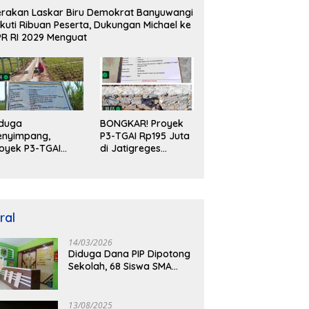
rakan Laskar Biru Demokrat Banyuwangi
ikuti Ribuan Peserta, Dukungan Michael ke
R RI 2029 Menguat
iduga
BONGKAR! Proyek
enyimpang,
P3-TGAI Rp195 Juta
oyek P3-TGAI
di Jatigreges
195 Juta di Desa
Nganjuk Diduga
ceret Gunakan
Jadi Ajang Sunat
kerja Luar
Anggaran, Adukan
aerah dan
Semen Ditiup
alifikasi Fisik
Langsung Rontok!
ral
eragukan
14/03/2026
Diduga Dana PIP Dipotong
Sekolah, 68 Siswa SMA
PGRI Purwoharjo
Banyuwangi Hanya Terima
Sisa Rp200 Ribu
13/08/2025