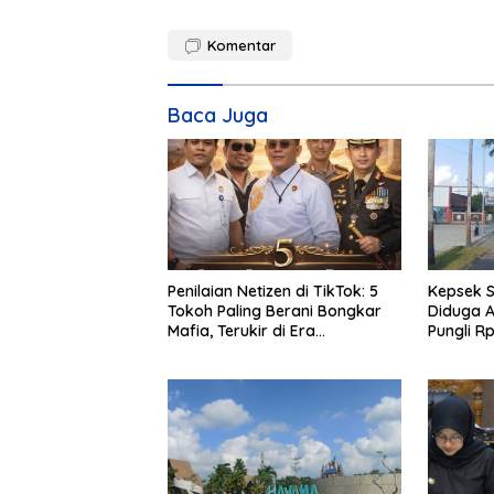
Komentar
Baca Juga
Penilaian Netizen di TikTok: 5
Kepsek 
Tokoh Paling Berani Bongkar
Diduga A
Mafia, Terukir di Era
Pungli R
Kepemimpinan Presiden
Berjalan
Prabowo 2026
Bank Plec