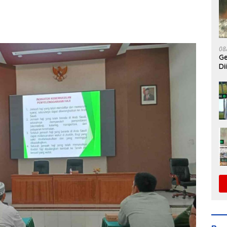
08
Ge
Di
DP