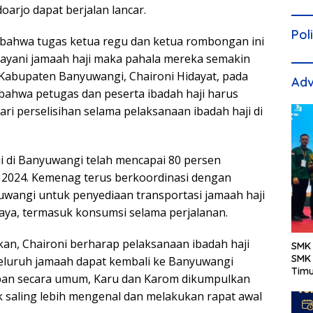
arjo dapat berjalan lancar.
Pol
bahwa tugas ketua regu dan ketua rombongan ini
layani jamaah haji maka pahala mereka semakin
Kabupaten Banyuwangi, Chaironi Hidayat, pada
Adv
 bahwa petugas dan peserta ibadah haji harus
 perselisihan selama pelaksanaan ibadah haji di
 di Banyuwangi telah mencapai 80 persen
 2024. Kemenag terus berkoordinasi dengan
wangi untuk penyediaan transportasi jamaah haji
ya, termasuk konsumsi selama perjalanan.
an, Chaironi berharap pelaksanaan ibadah haji
SMK 
SMK 
seluruh jamaah dapat kembali ke Banyuwangi
Tim
apan secara umum, Karu dan Karom dikumpulkan
 saling lebih mengenal dan melakukan rapat awal