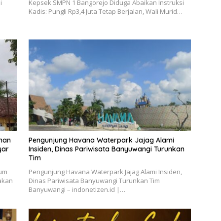
i
Kepsek SMPN 1 Bangorejo Diduga Abaikan Instruksi
Kadis: Pungli Rp3,4 Juta Tetap Berjalan, Wali Murid…
ahan
Pengunjung Havana Waterpark Jajag Alami
yar
Insiden, Dinas Pariwisata Banyuwangi Turunkan
Tim
lum
Pengunjung Havana Waterpark Jajag Alami Insiden,
takan
Dinas Pariwisata Banyuwangi Turunkan Tim
Banyuwangi – indonetizen.id |…