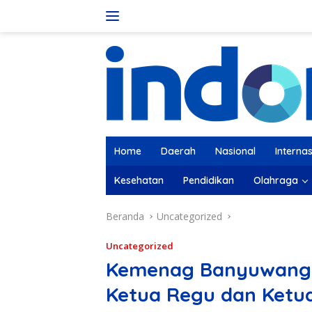
Langsung
ke
konten
Home
Daerah
Nasional
Internas
Kesehatan
Pendidikan
Olahraga
Beranda
Uncategorized
Uncategorized
Kemenag Banyuwangi
Ketua Regu dan Ketu