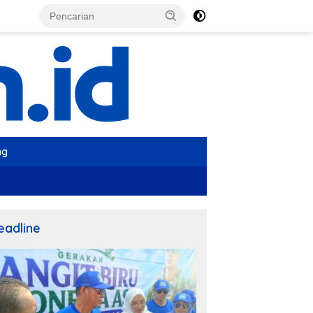
ng
eadline