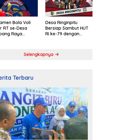
amen Bola Voli
Desa Ringinpitu
r RT se-Desa
Bersiap Sambut HUT
pang Raya
RI ke-79 dengan
ahkan Peringatan
Penuh Semangat dan
rdekaan RI ke-
Kebersamaan
Selengkapnya
erita Terbaru