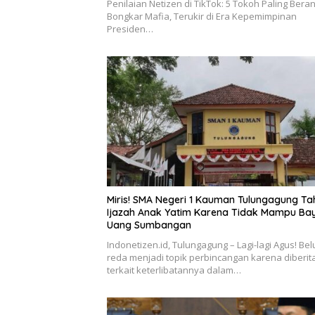
Penilaian Netizen di TikTok: 5 Tokoh Paling Beran
Bongkar Mafia, Terukir di Era Kepemimpinan
Presiden…
Miris! SMA Negeri 1 Kauman Tulungagung T
Ijazah Anak Yatim Karena Tidak Mampu Ba
Uang Sumbangan
Indonetizen.id, Tulungagung – Lagi-lagi Agus! Be
reda menjadi topik perbincangan karena diberi
terkait keterlibatannya dalam…