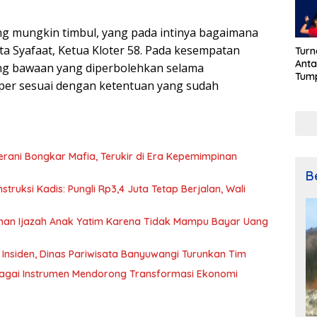
ng mungkin timbul, yang pada intinya bagaimana
ta Syafaat, Ketua Kloter 58. Pada kesempatan
Turn
Anta
ang bawaan yang diperbolehkan selama
Tum
oper sesuai dengan ketentuan yang sudah
Meri
Keme
79
 Berani Bongkar Mafia, Terukir di Era Kepemimpinan
B
ruksi Kadis: Pungli Rp3,4 Juta Tetap Berjalan, Wali
ahan Ijazah Anak Yatim Karena Tidak Mampu Bayar Uang
Insiden, Dinas Pariwisata Banyuwangi Turunkan Tim
bagai Instrumen Mendorong Transformasi Ekonomi