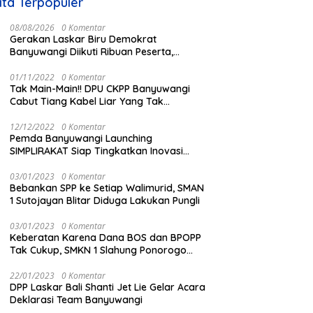
ita Terpopuler
08/08/2026
0 Komentar
Gerakan Laskar Biru Demokrat
Banyuwangi Diikuti Ribuan Peserta,
Dukungan Michael ke DPR RI 2029
Menguat
01/11/2022
0 Komentar
Tak Main-Main!! DPU CKPP Banyuwangi
Cabut Tiang Kabel Liar Yang Tak
Kantongi Izin
12/12/2022
0 Komentar
Pemda Banyuwangi Launching
SIMPLIRAKAT Siap Tingkatkan Inovasi
Informasi Produk Hukum Berbasi IT
03/01/2023
0 Komentar
Bebankan SPP ke Setiap Walimurid, SMAN
1 Sutojayan Blitar Diduga Lakukan Pungli
03/01/2023
0 Komentar
Keberatan Karena Dana BOS dan BPOPP
Tak Cukup, SMKN 1 Slahung Ponorogo
Bebankan Sumbangan Beraroma Pungli
22/01/2023
0 Komentar
DPP Laskar Bali Shanti Jet Lie Gelar Acara
Deklarasi Team Banyuwangi