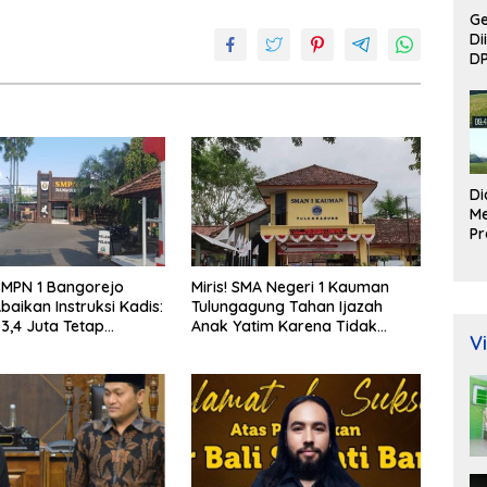
Ge
Di
DP
D
M
Pr
Rp
Lo
SMPN 1 Bangorejo
Miris! SMA Negeri 1 Kauman
Pe
baikan Instruksi Kadis:
Tulungagung Tahan Ijazah
D
p3,4 Juta Tetap
Anak Yatim Karena Tidak
Ku
Vi
, Wali Murid Dipaksa ke
Mampu Bayar Uang
M
it
Sumbangan