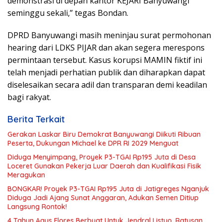
demonstrasi di depan kantor KEJARI Banyuwangi
seminggu sekali,” tegas Bondan.
DPRD Banyuwangi masih meninjau surat permohonan
hearing dari LDKS PIJAR dan akan segera merespons
permintaan tersebut. Kasus korupsi MAMIN fiktif ini
telah menjadi perhatian publik dan diharapkan dapat
diselesaikan secara adil dan transparan demi keadilan
bagi rakyat.
Berita Terkait
Gerakan Laskar Biru Demokrat Banyuwangi Diikuti Ribuan
Peserta, Dukungan Michael ke DPR RI 2029 Menguat
Diduga Menyimpang, Proyek P3-TGAI Rp195 Juta di Desa
Loceret Gunakan Pekerja Luar Daerah dan Kualifikasi Fisik
Meragukan
BONGKAR! Proyek P3-TGAI Rp195 Juta di Jatigreges Nganjuk
Diduga Jadi Ajang Sunat Anggaran, Adukan Semen Ditiup
Langsung Rontok!
4 Tahun Agus Flores Berbuat Untuk Jendral Listyo, Ratusan