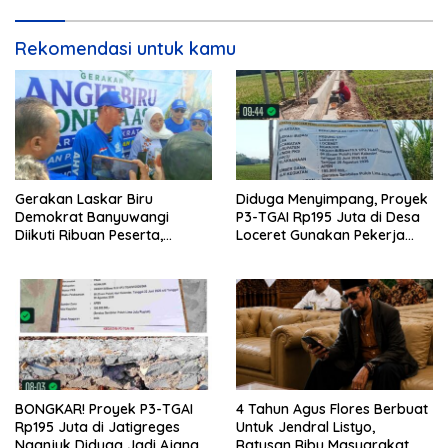
Rekomendasi untuk kamu
Gerakan Laskar Biru
Diduga Menyimpang, Proyek
Demokrat Banyuwangi
P3-TGAI Rp195 Juta di Desa
Diikuti Ribuan Peserta,
Loceret Gunakan Pekerja
Dukungan Michael ke DPR RI
Luar Daerah dan Kualifikasi
2029 Menguat
Fisik Meragukan
BONGKAR! Proyek P3-TGAI
4 Tahun Agus Flores Berbuat
Rp195 Juta di Jatigreges
Untuk Jendral Listyo,
Nganjuk Diduga Jadi Ajang
Ratusan Ribu Masyarakat