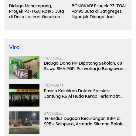
Diduga Menyimpang,
BONGKAR! Proyek P3-TGAI
Proyek P3-TGAI Rp195 Juta
Rp195 Juta di Jatigreges
di Desa Loceret Gunakan
Nganjuk Diduga Jadi
Pekerja Luar Daerah dan
Ajang Sunat Anggaran,
Kualifikasi Fisik Meragukan
Adukan Semen Ditiup
Langsung Rontok!
Viral
14/03/2026
Diduga Dana PIP Dipotong Sekolah, 68
Siswa SMA PGRI Purwoharjo Banyuwangi
Hanya Terima Sisa Rp200 Ribu
13/08/2025
Pasien Keluhkan Dokter Spesialis
Jantung RS Al Huda Kerap Terlambat,
Diduga Langgar Aturan Jadwal Praktik
21/05/2025
Terendus Dugaan Kecurangan BBM di
SPBU Selopuro, Armada Siluman Bolak-
Balik Isi Pertalite