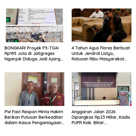
Dukungan Michael ke DPR RI
Luar Daerah dan Kualifikasi
2029 Menguat
Fisik Meragukan
BONGKAR! Proyek P3-TGAI
4 Tahun Agus Flores Berbuat
Rp195 Juta di Jatigreges
Untuk Jendral Listyo,
Nganjuk Diduga Jadi Ajang
Ratusan Ribu Masyarakat
Sunat Anggaran, Adukan
Dihadirkan Dilapangan
Semen Ditiup Langsung
Rontok!
PW Fast Respon Minta Hakim
Anggaran Jalan 2026
Berikan Putusan Berkeadilan
Dipangkas Rp23 Miliar, Kadis
dalam Kasus Penganiayaan
PUPR Kab. Blitar:
Nova
Pengawasan Lapangan
Diperketat