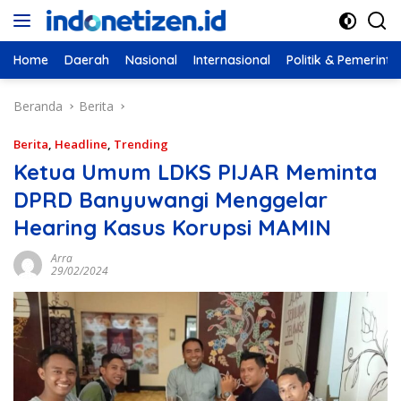
Langsung
ke
konten
Home
Daerah
Nasional
Internasional
Politik & Pemerint
Beranda
Berita
Berita
,
Headline
,
Trending
Ketua Umum LDKS PIJAR Meminta
DPRD Banyuwangi Menggelar
Hearing Kasus Korupsi MAMIN
Arra
29/02/2024