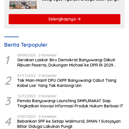
Sunat Anggaran, Adukan Semen Ditiup
Langsung Rontok!
Selengkapnya
Berita Terpopuler
1
08/08/2026
0 Komentar
Gerakan Laskar Biru Demokrat Banyuwangi Diikuti
Ribuan Peserta, Dukungan Michael ke DPR RI 2029
Menguat
2
01/11/2022
0 Komentar
Tak Main-Main!! DPU CKPP Banyuwangi Cabut Tiang
Kabel Liar Yang Tak Kantongi Izin
3
12/12/2022
0 Komentar
Pemda Banyuwangi Launching SIMPLIRAKAT Siap
Tingkatkan Inovasi Informasi Produk Hukum Berbasi IT
4
03/01/2023
0 Komentar
Bebankan SPP ke Setiap Walimurid, SMAN 1 Sutojayan
Blitar Diduga Lakukan Pungli