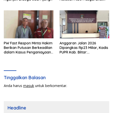
Sunat Anggaran, Adukan
Dihadirkan Dilapangan
Semen Ditiup Langsung
Rontok!
PW Fast Respon Minta Hakim
Anggaran Jalan 2026
Berikan Putusan Berkeadilan
Dipangkas Rp23 Miliar, Kadis
dalam Kasus Penganiayaan
PUPR Kab. Blitar:
Nova
Pengawasan Lapangan
Diperketat
Tinggalkan Balasan
Anda harus
masuk
untuk berkomentar.
Headline