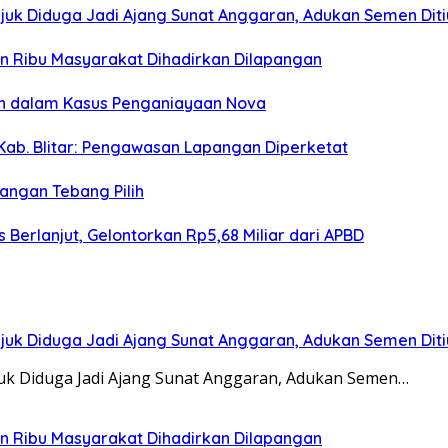
juk Diduga Jadi Ajang Sunat Anggaran, Adukan Semen Dit
san Ribu Masyarakat Dihadirkan Dilapangan
an dalam Kasus Penganiayaan Nova
Kab. Blitar: Pengawasan Lapangan Diperketat
angan Tebang Pilih
Berlanjut, Gelontorkan Rp5,68 Miliar dari APBD
juk Diduga Jadi Ajang Sunat Anggaran, Adukan Semen Dit
juk Diduga Jadi Ajang Sunat Anggaran, Adukan Semen…
san Ribu Masyarakat Dihadirkan Dilapangan