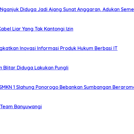
 Nganjuk Diduga Jadi Ajang Sunat Anggaran, Adukan Seme
bel Liar Yang Tak Kantongi Izin
katkan Inovasi Informasi Produk Hukum Berbasi IT
 Blitar Diduga Lakukan Pungli
 SMKN 1 Slahung Ponorogo Bebankan Sumbangan Beraroma
si Team Banyuwangi