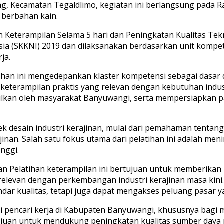
g, Kecamatan Tegaldlimo, kegiatan ini berlangsung pada R
n berbahan kain.
an Keterampilan Selama 5 hari dan Peningkatan Kualitas Tekn
ia (SKKNI) 2019 dan dilaksanakan berdasarkan unit kompe
ja.
atihan ini mengedepankan klaster kompetensi sebagai dasar
terampilan praktis yang relevan dengan kebutuhan industr
ilkan oleh masyarakat Banyuwangi, serta mempersiapkan par
ek desain industri kerajinan, mulai dari pemahaman tentan
jinan. Salah satu fokus utama dari pelatihan ini adalah 
inggi.
 Pelatihan keterampilan ini bertujuan untuk memberikan 
relevan dengan perkembangan industri kerajinan masa kini
kualitas, tetapi juga dapat mengakses peluang pasar yang 
 pencari kerja di Kabupaten Banyuwangi, khususnya bagi me
rtujuan untuk mendukung peningkatan kualitas sumber daya m