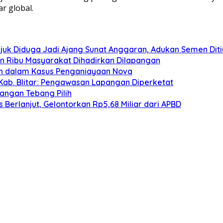
r global.
juk Diduga Jadi Ajang Sunat Anggaran, Adukan Semen Dit
san Ribu Masyarakat Dihadirkan Dilapangan
an dalam Kasus Penganiayaan Nova
Kab. Blitar: Pengawasan Lapangan Diperketat
angan Tebang Pilih
Berlanjut, Gelontorkan Rp5,68 Miliar dari APBD