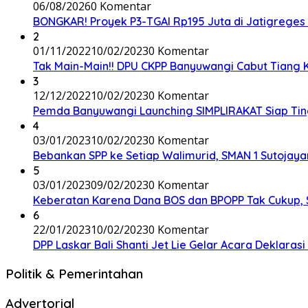
06/08/2026
0 Komentar
BONGKAR! Proyek P3-TGAI Rp195 Juta di Jatigreges
2
01/11/2022
10/02/2023
0 Komentar
Tak Main-Main!! DPU CKPP Banyuwangi Cabut Tiang Ka
3
12/12/2022
10/02/2023
0 Komentar
Pemda Banyuwangi Launching SIMPLIRAKAT Siap Ting
4
03/01/2023
10/02/2023
0 Komentar
Bebankan SPP ke Setiap Walimurid, SMAN 1 Sutojayan
5
03/01/2023
09/02/2023
0 Komentar
Keberatan Karena Dana BOS dan BPOPP Tak Cukup,
6
22/01/2023
10/02/2023
0 Komentar
DPP Laskar Bali Shanti Jet Lie Gelar Acara Deklara
Politik & Pemerintahan
Advertorial