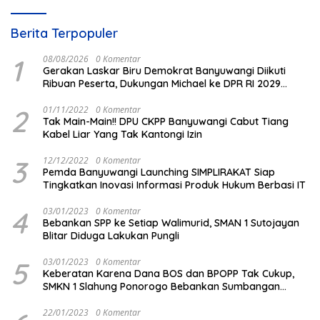
Berita Terpopuler
1
08/08/2026
0 Komentar
Gerakan Laskar Biru Demokrat Banyuwangi Diikuti
Ribuan Peserta, Dukungan Michael ke DPR RI 2029
Menguat
2
01/11/2022
0 Komentar
Tak Main-Main!! DPU CKPP Banyuwangi Cabut Tiang
Kabel Liar Yang Tak Kantongi Izin
3
12/12/2022
0 Komentar
Pemda Banyuwangi Launching SIMPLIRAKAT Siap
Tingkatkan Inovasi Informasi Produk Hukum Berbasi IT
4
03/01/2023
0 Komentar
Bebankan SPP ke Setiap Walimurid, SMAN 1 Sutojayan
Blitar Diduga Lakukan Pungli
5
03/01/2023
0 Komentar
Keberatan Karena Dana BOS dan BPOPP Tak Cukup,
SMKN 1 Slahung Ponorogo Bebankan Sumbangan
Beraroma Pungli
22/01/2023
0 Komentar