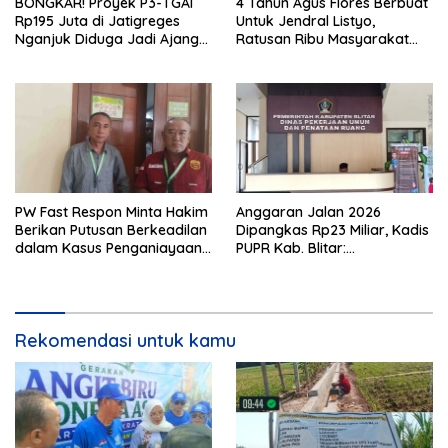
BONGKAR! Proyek P3-TGAI
4 Tahun Agus Flores Berbuat
Rp195 Juta di Jatigreges
Untuk Jendral Listyo,
Nganjuk Diduga Jadi Ajang
Ratusan Ribu Masyarakat
Sunat Anggaran, Adukan
Dihadirkan Dilapangan
Semen Ditiup Langsung
Rontok!
PW Fast Respon Minta Hakim
Anggaran Jalan 2026
Berikan Putusan Berkeadilan
Dipangkas Rp23 Miliar, Kadis
dalam Kasus Penganiayaan
PUPR Kab. Blitar:
Nova
Pengawasan Lapangan
Diperketat
Rekomendasi untuk kamu