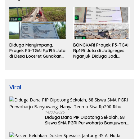
Diduga Menyimpang,
BONGKAR! Proyek P3-TGAI
Proyek P3-TGAI Rp195 Juta
Rp195 Juta di Jatigreges
di Desa Loceret Gunakan
Nganjuk Diduga Jadi
Pekerja Luar Daerah dan
Ajang Sunat Anggaran,
Kualifikasi Fisik Meragukan
Adukan Semen Ditiup
Langsung Rontok!
Viral
14/03/2026
Diduga Dana PIP Dipotong Sekolah, 68
Siswa SMA PGRI Purwoharjo Banyuwangi
Hanya Terima Sisa Rp200 Ribu