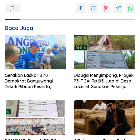
Baca Juga
Gerakan Laskar Biru
Diduga Menyimpang, Proyek
Demokrat Banyuwangi
P3-TGAI Rp195 Juta di Desa
Diikuti Ribuan Peserta,
Loceret Gunakan Pekerja
Dukungan Michael ke DPR RI
Luar Daerah dan Kualifikasi
2029 Menguat
Fisik Meragukan