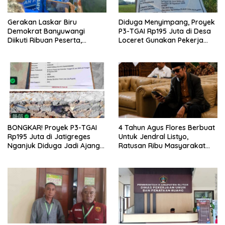
Gerakan Laskar Biru
Diduga Menyimpang, Proyek
Demokrat Banyuwangi
P3-TGAI Rp195 Juta di Desa
Diikuti Ribuan Peserta,
Loceret Gunakan Pekerja
Dukungan Michael ke DPR RI
Luar Daerah dan Kualifikasi
2029 Menguat
Fisik Meragukan
BONGKAR! Proyek P3-TGAI
4 Tahun Agus Flores Berbuat
Rp195 Juta di Jatigreges
Untuk Jendral Listyo,
Nganjuk Diduga Jadi Ajang
Ratusan Ribu Masyarakat
Sunat Anggaran, Adukan
Dihadirkan Dilapangan
Semen Ditiup Langsung
Rontok!