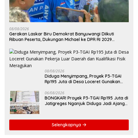
08/08/2026
Gerakan Laskar Biru Demokrat Banyuwangi Diikuti
Ribuan Peserta, Dukungan Michael ke DPR RI 2029
Menguat
08/08/2026
Diduga Menyimpang, Proyek P3-TGAI
Rp195 Juta di Desa Loceret Gunakan
Pekerja Luar Daerah dan Kualifikasi Fisik
Meragukan
06/08/2026
BONGKAR! Proyek P3-TGAI Rp195 Juta di
Jatigreges Nganjuk Diduga Jadi Ajang
Sunat Anggaran, Adukan Semen Ditiup
Langsung Rontok!
Selengkapnya