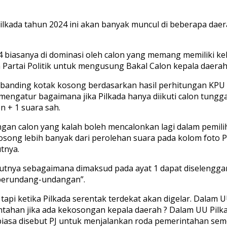
lkada tahun 2024 ini akan banyak muncul di beberapa daer
 biasanya di dominasi oleh calon yang memang memiliki ke
artai Politik untuk mengusung Bakal Calon kepala daerah
dibanding kotak kosong berdasarkan hasil perhitungan KPU 
ngatur bagaimana jika Pilkada hanya diikuti calon tungga
n + 1 suara sah.
angan calon yang kalah boleh mencalonkan lagi dalam pemil
kosong lebih banyak dari perolehan suara pada kolom fot
tnya.
ikutnya sebagaimana dimaksud pada ayat 1 dapat diselengg
 perundang-undangan”.
api ketika Pilkada serentak terdekat akan digelar. Dalam 
ahan jika ada kekosongan kepala daerah ? Dalam UU Pilkada
asa disebut PJ untuk menjalankan roda pemerintahan sem