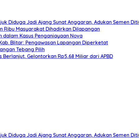
juk Diduga Jadi Ajang Sunat Anggaran, Adukan Semen Dit
san Ribu Masyarakat Dihadirkan Dilapangan
an dalam Kasus Penganiayaan Nova
Kab. Blitar: Pengawasan Lapangan Diperketat
angan Tebang Pilih
Berlanjut, Gelontorkan Rp5,68 Miliar dari APBD
juk Diduga Jadi Ajang Sunat Anggaran, Adukan Semen Dit