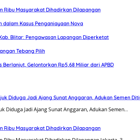
san Ribu Masyarakat Dihadirkan Dilapangan
an dalam Kasus Penganiayaan Nova
Kab. Blitar: Pengawasan Lapangan Diperketat
angan Tebang Pilih
Berlanjut, Gelontorkan Rp5,68 Miliar dari APBD
juk Diduga Jadi Ajang Sunat Anggaran, Adukan Semen Dit
juk Diduga Jadi Ajang Sunat Anggaran, Adukan Semen…
san Ribu Masyarakat Dihadirkan Dilapangan