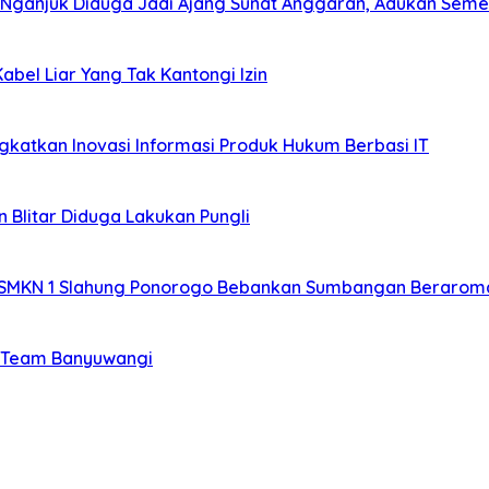
 Nganjuk Diduga Jadi Ajang Sunat Anggaran, Adukan Seme
bel Liar Yang Tak Kantongi Izin
katkan Inovasi Informasi Produk Hukum Berbasi IT
 Blitar Diduga Lakukan Pungli
 SMKN 1 Slahung Ponorogo Bebankan Sumbangan Beraroma
si Team Banyuwangi