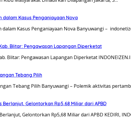
an Ribu Masyarakat Dihadirkan Dilapangan Jakarta, 3…
an dalam Kasus Penganiayaan Nova
n dalam Kasus Penganiayaan Nova Banyuwangi – indonetiz
Kab. Blitar: Pengawasan Lapangan Diperketat
Kab. Blitar: Pengawasan Lapangan Diperketat INDONEIZEN.
angan Tebang Pilih
gan Tebang Pilih Banyuwangi – Polemik aktivitas pertam
Berlanjut, Gelontorkan Rp5,68 Miliar dari APBD
Berlanjut, Gelontorkan Rp5,68 Miliar dari APBD KEDIRI, I