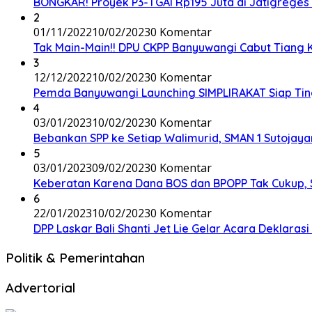
BONGKAR! Proyek P3-TGAI Rp195 Juta di Jatigreges
2
01/11/2022
10/02/2023
0 Komentar
Tak Main-Main!! DPU CKPP Banyuwangi Cabut Tiang Ka
3
12/12/2022
10/02/2023
0 Komentar
Pemda Banyuwangi Launching SIMPLIRAKAT Siap Ting
4
03/01/2023
10/02/2023
0 Komentar
Bebankan SPP ke Setiap Walimurid, SMAN 1 Sutojayan
5
03/01/2023
09/02/2023
0 Komentar
Keberatan Karena Dana BOS dan BPOPP Tak Cukup,
6
22/01/2023
10/02/2023
0 Komentar
DPP Laskar Bali Shanti Jet Lie Gelar Acara Deklara
Politik & Pemerintahan
Advertorial