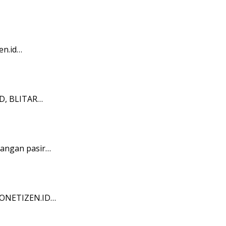
en.id…
ID, BLITAR…
bangan pasir…
NDONETIZEN.ID…