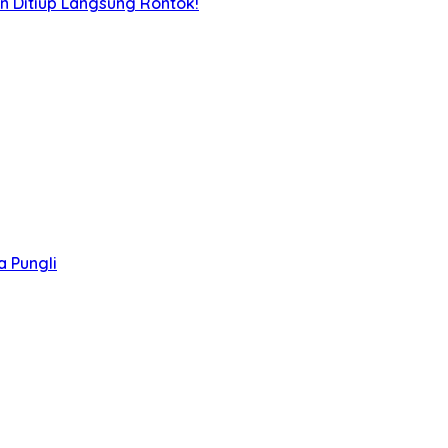
n Ditiup Langsung Rontok!
 Pungli