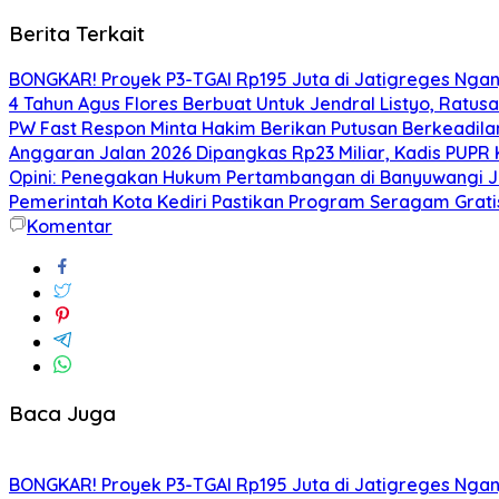
Berita Terkait
BONGKAR! Proyek P3-TGAI Rp195 Juta di Jatigreges Ngan
4 Tahun Agus Flores Berbuat Untuk Jendral Listyo, Ratu
PW Fast Respon Minta Hakim Berikan Putusan Berkeadil
Anggaran Jalan 2026 Dipangkas Rp23 Miliar, Kadis PUPR 
Opini: Penegakan Hukum Pertambangan di Banyuwangi J
Pemerintah Kota Kediri Pastikan Program Seragam Gratis 
Komentar
Baca Juga
BONGKAR! Proyek P3-TGAI Rp195 Juta di Jatigreges Ngan