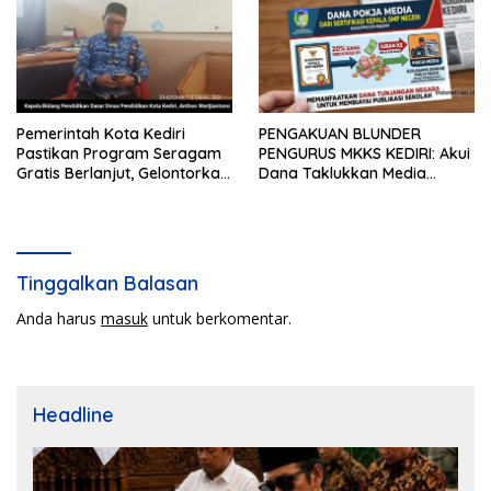
Pemerintah Kota Kediri
PENGAKUAN BLUNDER
Pastikan Program Seragam
PENGURUS MKKS KEDIRI: Akui
Gratis Berlanjut, Gelontorkan
Dana Taklukkan Media
Rp5,68 Miliar dari APBD
Bersumber dari Potongan
20% Tunjangan Sertifikasi
Kepala Sekolah!
Tinggalkan Balasan
Anda harus
masuk
untuk berkomentar.
Headline