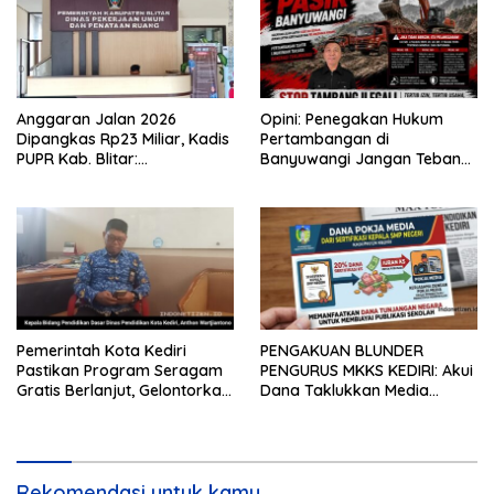
Anggaran Jalan 2026
Opini: Penegakan Hukum
Dipangkas Rp23 Miliar, Kadis
Pertambangan di
PUPR Kab. Blitar:
Banyuwangi Jangan Tebang
Pengawasan Lapangan
Pilih
Diperketat
Pemerintah Kota Kediri
PENGAKUAN BLUNDER
Pastikan Program Seragam
PENGURUS MKKS KEDIRI: Akui
Gratis Berlanjut, Gelontorkan
Dana Taklukkan Media
Rp5,68 Miliar dari APBD
Bersumber dari Potongan
20% Tunjangan Sertifikasi
Kepala Sekolah!
Rekomendasi untuk kamu