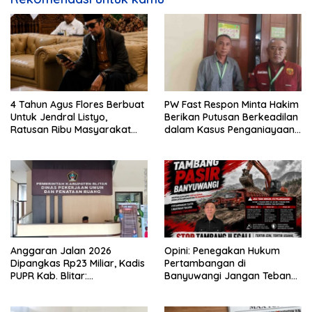
4 Tahun Agus Flores Berbuat
PW Fast Respon Minta Hakim
Untuk Jendral Listyo,
Berikan Putusan Berkeadilan
Ratusan Ribu Masyarakat
dalam Kasus Penganiayaan
Dihadirkan Dilapangan
Nova
Anggaran Jalan 2026
Opini: Penegakan Hukum
Dipangkas Rp23 Miliar, Kadis
Pertambangan di
PUPR Kab. Blitar:
Banyuwangi Jangan Tebang
Pengawasan Lapangan
Pilih
Diperketat