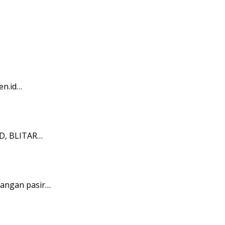
en.id…
ID, BLITAR…
bangan pasir…