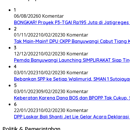
1
06/08/2026
0 Komentar
BONGKAR! Proyek P3-TGAI Rp195 Juta di Jatigreges
2
01/11/2022
10/02/2023
0 Komentar
Tak Main-Main!! DPU CKPP Banyuwangi Cabut Tiang Ka
3
12/12/2022
10/02/2023
0 Komentar
Pemda Banyuwangi Launching SIMPLIRAKAT Siap Ting
4
03/01/2023
10/02/2023
0 Komentar
Bebankan SPP ke Setiap Walimurid, SMAN 1 Sutojayan
5
03/01/2023
09/02/2023
0 Komentar
Keberatan Karena Dana BOS dan BPOPP Tak Cukup,
6
22/01/2023
10/02/2023
0 Komentar
DPP Laskar Bali Shanti Jet Lie Gelar Acara Deklara
Politik & Pemerintahan