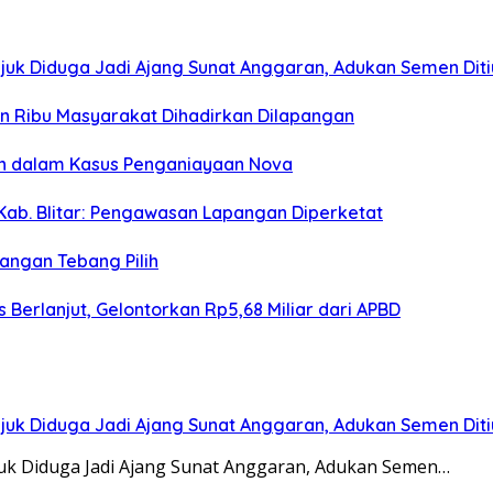
juk Diduga Jadi Ajang Sunat Anggaran, Adukan Semen Dit
san Ribu Masyarakat Dihadirkan Dilapangan
an dalam Kasus Penganiayaan Nova
Kab. Blitar: Pengawasan Lapangan Diperketat
angan Tebang Pilih
Berlanjut, Gelontorkan Rp5,68 Miliar dari APBD
juk Diduga Jadi Ajang Sunat Anggaran, Adukan Semen Dit
juk Diduga Jadi Ajang Sunat Anggaran, Adukan Semen…