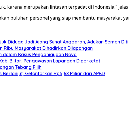
, karena merupakan lintasan terpadat di Indonesia,” jelas
erahkan puluhan personel yang siap membantu masyarakat y
juk Diduga Jadi Ajang Sunat Anggaran, Adukan Semen Dit
san Ribu Masyarakat Dihadirkan Dilapangan
an dalam Kasus Penganiayaan Nova
Kab. Blitar: Pengawasan Lapangan Diperketat
angan Tebang Pilih
Berlanjut, Gelontorkan Rp5,68 Miliar dari APBD