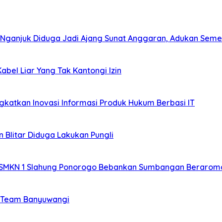
 Nganjuk Diduga Jadi Ajang Sunat Anggaran, Adukan Seme
bel Liar Yang Tak Kantongi Izin
katkan Inovasi Informasi Produk Hukum Berbasi IT
 Blitar Diduga Lakukan Pungli
 SMKN 1 Slahung Ponorogo Bebankan Sumbangan Beraroma
si Team Banyuwangi