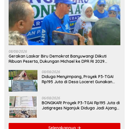
08/08/2026
Gerakan Laskar Biru Demokrat Banyuwangi Diikuti
Ribuan Peserta, Dukungan Michael ke DPR RI 2029
Menguat
08/08/2026
Diduga Menyimpang, Proyek P3-TGAI
Rp195 Juta di Desa Loceret Gunakan
Pekerja Luar Daerah dan Kualifikasi Fisik
Meragukan
06/08/2026
BONGKAR! Proyek P3-TGAI Rp195 Juta di
Jatigreges Nganjuk Diduga Jadi Ajang
Sunat Anggaran, Adukan Semen Ditiup
Langsung Rontok!
Selengkapnya