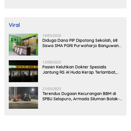
Pekerja Luar Daerah dan
Ajang Sunat Anggaran,
Kualifikasi Fisik Meragukan
Adukan Semen Ditiup
Langsung Rontok!
Viral
14/03/2026
Diduga Dana PIP Dipotong Sekolah, 68
Siswa SMA PGRI Purwoharjo Banyuwangi
Hanya Terima Sisa Rp200 Ribu
13/08/2025
Pasien Keluhkan Dokter Spesialis
Jantung RS Al Huda Kerap Terlambat,
Diduga Langgar Aturan Jadwal Praktik
21/05/2025
Terendus Dugaan Kecurangan BBM di
SPBU Selopuro, Armada Siluman Bolak-
Balik Isi Pertalite