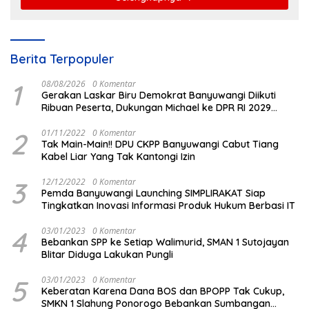
Berita Terpopuler
1
08/08/2026
0 Komentar
Gerakan Laskar Biru Demokrat Banyuwangi Diikuti
Ribuan Peserta, Dukungan Michael ke DPR RI 2029
Menguat
2
01/11/2022
0 Komentar
Tak Main-Main!! DPU CKPP Banyuwangi Cabut Tiang
Kabel Liar Yang Tak Kantongi Izin
3
12/12/2022
0 Komentar
Pemda Banyuwangi Launching SIMPLIRAKAT Siap
Tingkatkan Inovasi Informasi Produk Hukum Berbasi IT
4
03/01/2023
0 Komentar
Bebankan SPP ke Setiap Walimurid, SMAN 1 Sutojayan
Blitar Diduga Lakukan Pungli
5
03/01/2023
0 Komentar
Keberatan Karena Dana BOS dan BPOPP Tak Cukup,
SMKN 1 Slahung Ponorogo Bebankan Sumbangan