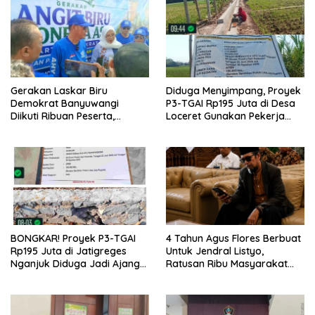
Gerakan Laskar Biru
Diduga Menyimpang, Proyek
Demokrat Banyuwangi
P3-TGAI Rp195 Juta di Desa
Diikuti Ribuan Peserta,
Loceret Gunakan Pekerja
Dukungan Michael ke DPR RI
Luar Daerah dan Kualifikasi
2029 Menguat
Fisik Meragukan
BONGKAR! Proyek P3-TGAI
4 Tahun Agus Flores Berbuat
Rp195 Juta di Jatigreges
Untuk Jendral Listyo,
Nganjuk Diduga Jadi Ajang
Ratusan Ribu Masyarakat
Sunat Anggaran, Adukan
Dihadirkan Dilapangan
Semen Ditiup Langsung
Rontok!