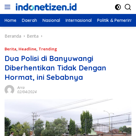
Langsung
ke
konten
Home
Daerah
Nasional
Internasional
Politik & Pemerint
Beranda
Berita
Berita
,
Headline
,
Trending
Dua Polisi di Banyuwangi
Diberhentikan Tidak Dengan
Hormat, ini Sebabnya
Arra
02/04/2024