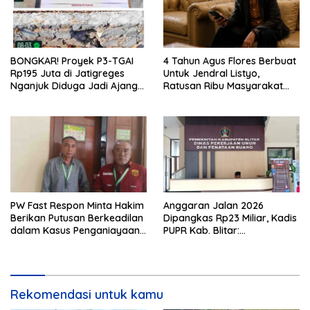
BONGKAR! Proyek P3-TGAI
4 Tahun Agus Flores Berbuat
Rp195 Juta di Jatigreges
Untuk Jendral Listyo,
Nganjuk Diduga Jadi Ajang
Ratusan Ribu Masyarakat
Sunat Anggaran, Adukan
Dihadirkan Dilapangan
Semen Ditiup Langsung
Rontok!
PW Fast Respon Minta Hakim
Anggaran Jalan 2026
Berikan Putusan Berkeadilan
Dipangkas Rp23 Miliar, Kadis
dalam Kasus Penganiayaan
PUPR Kab. Blitar:
Nova
Pengawasan Lapangan
Diperketat
Rekomendasi untuk kamu