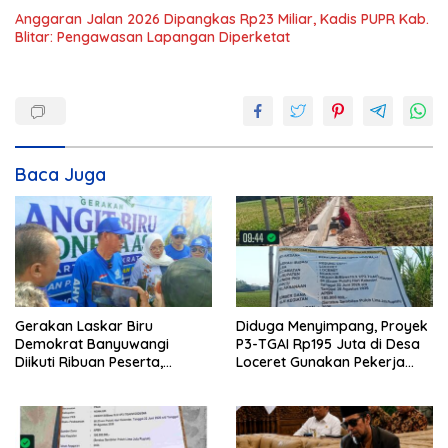
Anggaran Jalan 2026 Dipangkas Rp23 Miliar, Kadis PUPR Kab.
Blitar: Pengawasan Lapangan Diperketat
Baca Juga
Gerakan Laskar Biru
Diduga Menyimpang, Proyek
Demokrat Banyuwangi
P3-TGAI Rp195 Juta di Desa
Diikuti Ribuan Peserta,
Loceret Gunakan Pekerja
Dukungan Michael ke DPR RI
Luar Daerah dan Kualifikasi
2029 Menguat
Fisik Meragukan