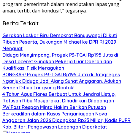
program pemerintah dalam menciptakan lapas yang
aman, tertib, dan kondusif,” tegasnya.
Berita Terkait
Gerakan Laskar Biru Demokrat Banyuwangi Diikuti
Ribuan Peserta, Dukungan Michael ke DPR RI 2029
Menguat
Diduga Menyimpang, Proyek P3-TGAI Rp195 Juta di
Desa Loceret Gunakan Pekerja Luar Daerah dan
Kualifikasi Fisik Meragukan
BONGKAR! Proyek P3-TGAI Rp195 Juta di Jatigreges
Nganjuk Diduga Jadi Ajang Sunat Anggaran, Adukan
Semen Ditiup Langsung Rontok!
4 Tahun Agus Flores Berbuat Untuk Jendral Listyo,
Ratusan Ribu Masyarakat Dihadirkan Dilapangan
PW Fast Respon Minta Hakim Berikan Putusan
Berkeadilan dalam Kasus Penganiayaan Nova
Anggaran Jalan 2026 Dipangkas Rp23 Miliar, Kadis PUPR
Kab. Blitar: Pengawasan Lapangan Diperketat