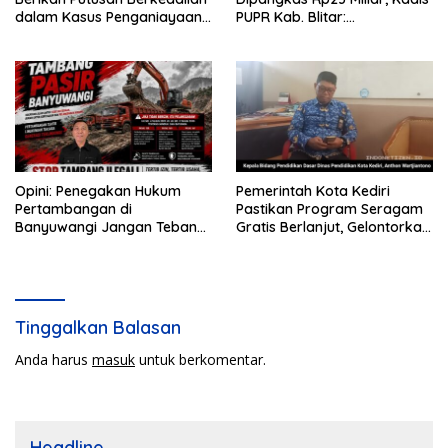
dalam Kasus Penganiayaan
PUPR Kab. Blitar:
Nova
Pengawasan Lapangan
Diperketat
Opini: Penegakan Hukum
Pemerintah Kota Kediri
Pertambangan di
Pastikan Program Seragam
Banyuwangi Jangan Tebang
Gratis Berlanjut, Gelontorkan
Pilih
Rp5,68 Miliar dari APBD
Tinggalkan Balasan
Anda harus
masuk
untuk berkomentar.
Headline