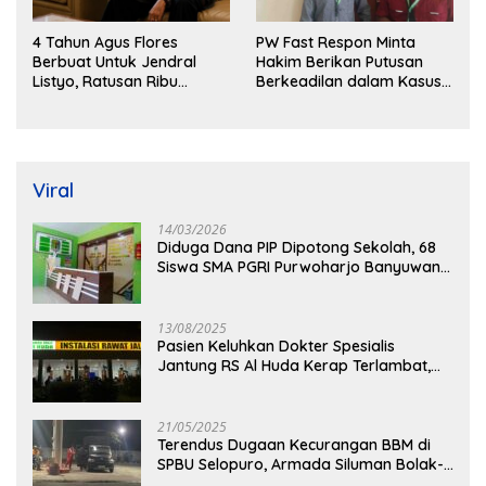
4 Tahun Agus Flores
PW Fast Respon Minta
Berbuat Untuk Jendral
Hakim Berikan Putusan
Listyo, Ratusan Ribu
Berkeadilan dalam Kasus
Masyarakat Dihadirkan
Penganiayaan Nova
Dilapangan
Viral
14/03/2026
Diduga Dana PIP Dipotong Sekolah, 68
Siswa SMA PGRI Purwoharjo Banyuwangi
Hanya Terima Sisa Rp200 Ribu
13/08/2025
Pasien Keluhkan Dokter Spesialis
Jantung RS Al Huda Kerap Terlambat,
Diduga Langgar Aturan Jadwal Praktik
21/05/2025
Terendus Dugaan Kecurangan BBM di
SPBU Selopuro, Armada Siluman Bolak-
Balik Isi Pertalite