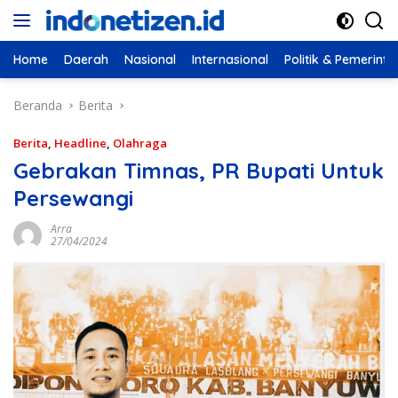
Langsung
ke
konten
Home
Daerah
Nasional
Internasional
Politik & Pemerint
Beranda
Berita
Berita
,
Headline
,
Olahraga
Gebrakan Timnas, PR Bupati Untuk
Persewangi
Arra
27/04/2024