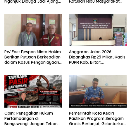
Nganjuk Diduga Jadi Ajang
Ratusan Ribu Masyarakat
Sunat Anggaran, Adukan
Dihadirkan Dilapangan
Semen Ditiup Langsung
Rontok!
PW Fast Respon Minta Hakim
Anggaran Jalan 2026
Berikan Putusan Berkeadilan
Dipangkas Rp23 Miliar, Kadis
dalam Kasus Penganiayaan
PUPR Kab. Blitar:
Nova
Pengawasan Lapangan
Diperketat
Opini: Penegakan Hukum
Pemerintah Kota Kediri
Pertambangan di
Pastikan Program Seragam
Banyuwangi Jangan Tebang
Gratis Berlanjut, Gelontorkan
Pilih
Rp5,68 Miliar dari APBD