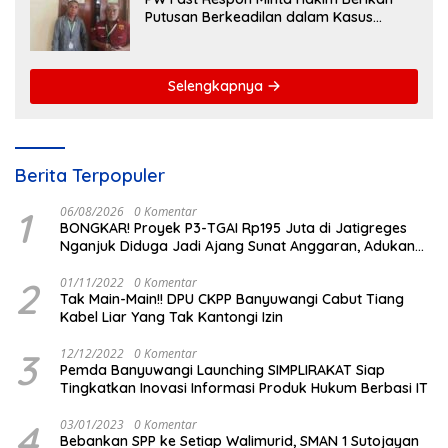
Putusan Berkeadilan dalam Kasus
Penganiayaan Nova
Selengkapnya
Berita Terpopuler
1
06/08/2026
0 Komentar
BONGKAR! Proyek P3-TGAI Rp195 Juta di Jatigreges
Nganjuk Diduga Jadi Ajang Sunat Anggaran, Adukan
Semen Ditiup Langsung Rontok!
2
01/11/2022
0 Komentar
Tak Main-Main!! DPU CKPP Banyuwangi Cabut Tiang
Kabel Liar Yang Tak Kantongi Izin
3
12/12/2022
0 Komentar
Pemda Banyuwangi Launching SIMPLIRAKAT Siap
Tingkatkan Inovasi Informasi Produk Hukum Berbasi IT
4
03/01/2023
0 Komentar
Bebankan SPP ke Setiap Walimurid, SMAN 1 Sutojayan