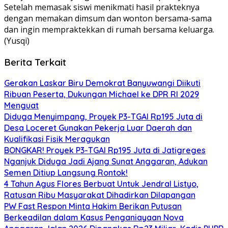
Setelah memasak siswi menikmati hasil prakteknya
dengan memakan dimsum dan wonton bersama-sama
dan ingin mempraktekkan di rumah bersama keluarga.
(Yusqi)
Berita Terkait
Gerakan Laskar Biru Demokrat Banyuwangi Diikuti
Ribuan Peserta, Dukungan Michael ke DPR RI 2029
Menguat
Diduga Menyimpang, Proyek P3-TGAI Rp195 Juta di
Desa Loceret Gunakan Pekerja Luar Daerah dan
Kualifikasi Fisik Meragukan
BONGKAR! Proyek P3-TGAI Rp195 Juta di Jatigreges
Nganjuk Diduga Jadi Ajang Sunat Anggaran, Adukan
Semen Ditiup Langsung Rontok!
4 Tahun Agus Flores Berbuat Untuk Jendral Listyo,
Ratusan Ribu Masyarakat Dihadirkan Dilapangan
PW Fast Respon Minta Hakim Berikan Putusan
Berkeadilan dalam Kasus Penganiayaan Nova