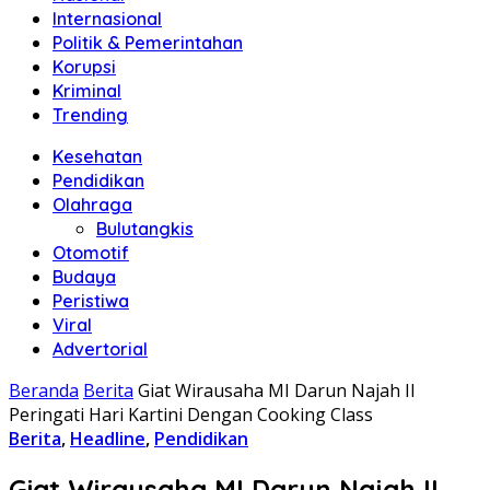
Internasional
Politik & Pemerintahan
Korupsi
Kriminal
Trending
Kesehatan
Pendidikan
Olahraga
Bulutangkis
Otomotif
Budaya
Peristiwa
Viral
Advertorial
Beranda
Berita
Giat Wirausaha MI Darun Najah II
Peringati Hari Kartini Dengan Cooking Class
Berita
,
Headline
,
Pendidikan
Giat Wirausaha MI Darun Najah II