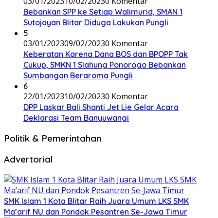
03/01/2023
10/02/2023
0 Komentar
Bebankan SPP ke Setiap Walimurid, SMAN 1
Sutojayan Blitar Diduga Lakukan Pungli
5
03/01/2023
09/02/2023
0 Komentar
Keberatan Karena Dana BOS dan BPOPP Tak
Cukup, SMKN 1 Slahung Ponorogo Bebankan
Sumbangan Beraroma Pungli
6
22/01/2023
10/02/2023
0 Komentar
DPP Laskar Bali Shanti Jet Lie Gelar Acara
Deklarasi Team Banyuwangi
Politik & Pemerintahan
Advertorial
SMK Islam 1 Kota Blitar Raih Juara Umum LKS SMK
Ma’arif NU dan Pondok Pesantren Se-Jawa Timur