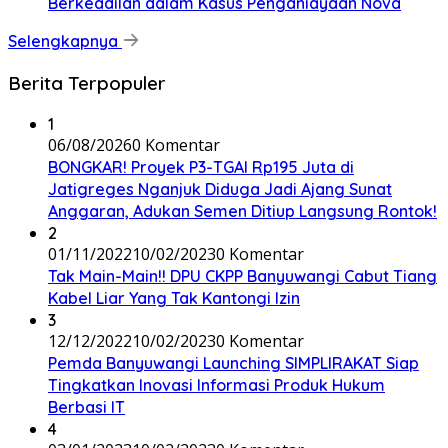
Berkeadilan dalam Kasus Penganiayaan Nova
Selengkapnya
Berita Terpopuler
1
06/08/2026
0 Komentar
BONGKAR! Proyek P3-TGAI Rp195 Juta di
Jatigreges Nganjuk Diduga Jadi Ajang Sunat
Anggaran, Adukan Semen Ditiup Langsung Rontok!
2
01/11/2022
10/02/2023
0 Komentar
Tak Main-Main!! DPU CKPP Banyuwangi Cabut Tiang
Kabel Liar Yang Tak Kantongi Izin
3
12/12/2022
10/02/2023
0 Komentar
Pemda Banyuwangi Launching SIMPLIRAKAT Siap
Tingkatkan Inovasi Informasi Produk Hukum
Berbasi IT
4