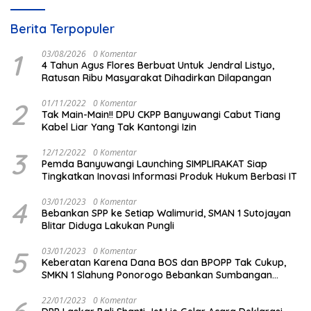
Berita Terpopuler
1
03/08/2026
0 Komentar
4 Tahun Agus Flores Berbuat Untuk Jendral Listyo,
Ratusan Ribu Masyarakat Dihadirkan Dilapangan
2
01/11/2022
0 Komentar
Tak Main-Main!! DPU CKPP Banyuwangi Cabut Tiang
Kabel Liar Yang Tak Kantongi Izin
3
12/12/2022
0 Komentar
Pemda Banyuwangi Launching SIMPLIRAKAT Siap
Tingkatkan Inovasi Informasi Produk Hukum Berbasi IT
4
03/01/2023
0 Komentar
Bebankan SPP ke Setiap Walimurid, SMAN 1 Sutojayan
Blitar Diduga Lakukan Pungli
5
03/01/2023
0 Komentar
Keberatan Karena Dana BOS dan BPOPP Tak Cukup,
SMKN 1 Slahung Ponorogo Bebankan Sumbangan
Beraroma Pungli
22/01/2023
0 Komentar