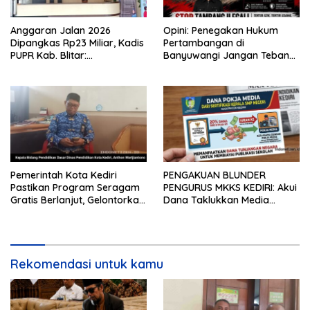
Anggaran Jalan 2026
Opini: Penegakan Hukum
Dipangkas Rp23 Miliar, Kadis
Pertambangan di
PUPR Kab. Blitar:
Banyuwangi Jangan Tebang
Pengawasan Lapangan
Pilih
Diperketat
Pemerintah Kota Kediri
PENGAKUAN BLUNDER
Pastikan Program Seragam
PENGURUS MKKS KEDIRI: Akui
Gratis Berlanjut, Gelontorkan
Dana Taklukkan Media
Rp5,68 Miliar dari APBD
Bersumber dari Potongan
20% Tunjangan Sertifikasi
Kepala Sekolah!
Rekomendasi untuk kamu