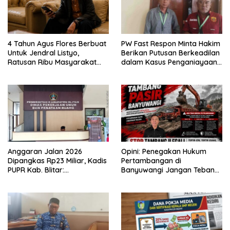
4 Tahun Agus Flores Berbuat
PW Fast Respon Minta Hakim
Untuk Jendral Listyo,
Berikan Putusan Berkeadilan
Ratusan Ribu Masyarakat
dalam Kasus Penganiayaan
Dihadirkan Dilapangan
Nova
Anggaran Jalan 2026
Opini: Penegakan Hukum
Dipangkas Rp23 Miliar, Kadis
Pertambangan di
PUPR Kab. Blitar:
Banyuwangi Jangan Tebang
Pengawasan Lapangan
Pilih
Diperketat