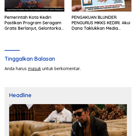
Pemerintah Kota Kediri
PENGAKUAN BLUNDER
Pastikan Program Seragam
PENGURUS MKKS KEDIRI: Akui
Gratis Berlanjut, Gelontorkan
Dana Taklukkan Media
Rp5,68 Miliar dari APBD
Bersumber dari Potongan
20% Tunjangan Sertifikasi
Kepala Sekolah!
Tinggalkan Balasan
Anda harus
masuk
untuk berkomentar.
Headline