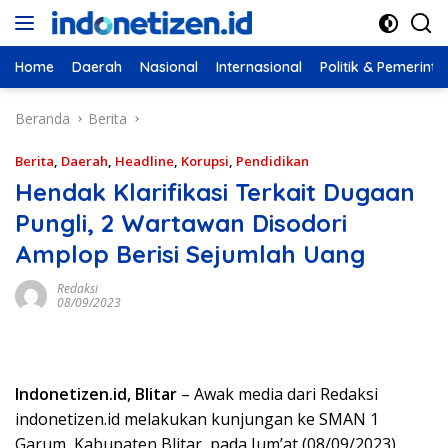
Langsung
ke
konten
Home
Daerah
Nasional
Internasional
Politik & Pemerint
Beranda
Berita
Berita
,
Daerah
,
Headline
,
Korupsi
,
Pendidikan
Hendak Klarifikasi Terkait Dugaan
Pungli, 2 Wartawan Disodori
Amplop Berisi Sejumlah Uang
Redaksi
08/09/2023
Indonetizen.id, Blitar
– Awak media dari Redaksi
indonetizen.id melakukan kunjungan ke SMAN 1
Garum, Kabupaten Blitar, pada Jum’at (08/09/2023)