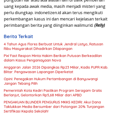
pungutan liar atau ada alasan lain di balik pemberian
uang kepada awak media, masih menjadi misteri yang
perlu diungkap. indonetizen.id akan terus mengikuti
perkembangan kasus ini dan mencari kejelasan terkait
perimbangan berita yang diinginkan walimurid.
(Relly)
Berita Terkait
4 Tahun Agus Flores Berbuat Untuk Jendral Listyo, Ratusan
Ribu Masyarakat Dihadirkan Dilapangan
PW Fast Respon Minta Hakim Berikan Putusan Berkeadilan
dalam Kasus Penganiayaan Nova
Anggaran Jalan 2026 Dipangkas Rp23 Miliar, Kadis PUPR Kab.
Blitar: Pengawasan Lapangan Diperketat
Opini: Penegakan Hukum Pertambangan di Banyuwangi
Jangan Tebang Pilih
Pemerintah Kota Kediri Pastikan Program Seragam Gratis
Berlanjut, Gelontorkan Rp5,68 Miliar dari APBD
PENGAKUAN BLUNDER PENGURUS MKKS KEDIRI: Akui Dana
Taklukkan Media Bersumber dari Potongan 20% Tunjangan
Sertifikasi Kepala Sekolah!