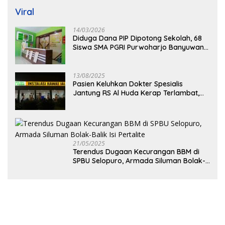
Viral
14/03/2026
Diduga Dana PIP Dipotong Sekolah, 68
Siswa SMA PGRI Purwoharjo Banyuwangi
Hanya Terima Sisa Rp200 Ribu
13/08/2025
Pasien Keluhkan Dokter Spesialis
Jantung RS Al Huda Kerap Terlambat,
Diduga Langgar Aturan Jadwal Praktik
21/05/2025
Terendus Dugaan Kecurangan BBM di
SPBU Selopuro, Armada Siluman Bolak-
Balik Isi Pertalite