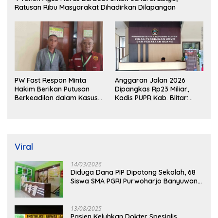
Ratusan Ribu Masyarakat Dihadirkan Dilapangan
PW Fast Respon Minta
Anggaran Jalan 2026
Hakim Berikan Putusan
Dipangkas Rp23 Miliar,
Berkeadilan dalam Kasus
Kadis PUPR Kab. Blitar:
Penganiayaan Nova
Pengawasan Lapangan
Diperketat
Viral
14/03/2026
Diduga Dana PIP Dipotong Sekolah, 68
Siswa SMA PGRI Purwoharjo Banyuwangi
Hanya Terima Sisa Rp200 Ribu
13/08/2025
Pasien Keluhkan Dokter Spesialis