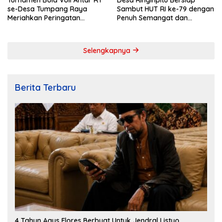
se-Desa Tumpang Raya
Sambut HUT RI ke-79 dengan
Meriahkan Peringatan
Penuh Semangat dan
Kemerdekaan RI ke-79
Kebersamaan
Selengkapnya
Berita Terbaru
4 Tahun Agus Flores Berbuat Untuk Jendral Listyo,