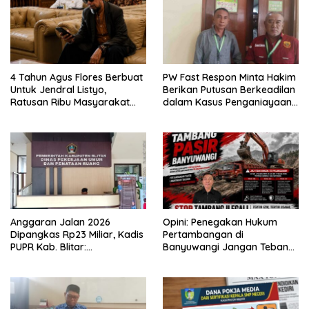
4 Tahun Agus Flores Berbuat
PW Fast Respon Minta Hakim
Untuk Jendral Listyo,
Berikan Putusan Berkeadilan
Ratusan Ribu Masyarakat
dalam Kasus Penganiayaan
Dihadirkan Dilapangan
Nova
Anggaran Jalan 2026
Opini: Penegakan Hukum
Dipangkas Rp23 Miliar, Kadis
Pertambangan di
PUPR Kab. Blitar:
Banyuwangi Jangan Tebang
Pengawasan Lapangan
Pilih
Diperketat