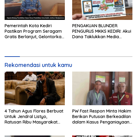
Pemerintah Kota Kediri
PENGAKUAN BLUNDER
Pastikan Program Seragam
PENGURUS MKKS KEDIRI: Akui
Gratis Berlanjut, Gelontorkan
Dana Taklukkan Media
Rp5,68 Miliar dari APBD
Bersumber dari Potongan
20% Tunjangan Sertifikasi
Kepala Sekolah!
Rekomendasi untuk kamu
4 Tahun Agus Flores Berbuat
PW Fast Respon Minta Hakim
Untuk Jendral Listyo,
Berikan Putusan Berkeadilan
Ratusan Ribu Masyarakat
dalam Kasus Penganiayaan
Dihadirkan Dilapangan
Nova