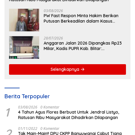
03/08/2026
PW Fast Respon Minta Hakim Berikan
Putusan Berkeadilan dalam Kasus
Penganiayaan Nova
28/07/2026
Anggaran Jalan 2026 Dipangkas Rp23
Miliar, Kadis PUPR Kab. Blitar:
Pengawasan Lapangan Diperketat
Selengkapnya
Berita Terpopuler
1
03/08/2026
0 Komentar
4 Tahun Agus Flores Berbuat Untuk Jendral Listyo,
Ratusan Ribu Masyarakat Dihadirkan Dilapangan
2
01/11/2022
0 Komentar
Tak Main-Main!! DPU CKPP Banyuwangi Cabut Tiang