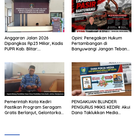
Anggaran Jalan 2026
Opini: Penegakan Hukum
Dipangkas Rp23 Miliar, Kadis
Pertambangan di
PUPR Kab. Blitar:
Banyuwangi Jangan Tebang
Pengawasan Lapangan
Pilih
Diperketat
Pemerintah Kota Kediri
PENGAKUAN BLUNDER
Pastikan Program Seragam
PENGURUS MKKS KEDIRI: Akui
Gratis Berlanjut, Gelontorkan
Dana Taklukkan Media
Rp5,68 Miliar dari APBD
Bersumber dari Potongan
20% Tunjangan Sertifikasi
Kepala Sekolah!