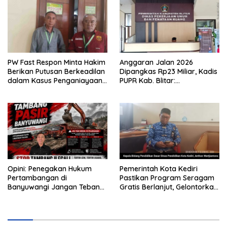
Rontok!
PW Fast Respon Minta Hakim
Anggaran Jalan 2026
Berikan Putusan Berkeadilan
Dipangkas Rp23 Miliar, Kadis
dalam Kasus Penganiayaan
PUPR Kab. Blitar:
Nova
Pengawasan Lapangan
Diperketat
Opini: Penegakan Hukum
Pemerintah Kota Kediri
Pertambangan di
Pastikan Program Seragam
Banyuwangi Jangan Tebang
Gratis Berlanjut, Gelontorkan
Pilih
Rp5,68 Miliar dari APBD