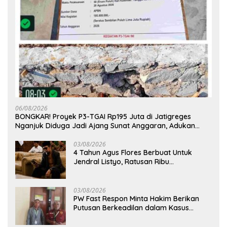
06/08/2026
BONGKAR! Proyek P3-TGAI Rp195 Juta di Jatigreges
Nganjuk Diduga Jadi Ajang Sunat Anggaran, Adukan
Semen Ditiup Langsung Rontok!
03/08/2026
4 Tahun Agus Flores Berbuat Untuk
Jendral Listyo, Ratusan Ribu
Masyarakat Dihadirkan Dilapangan
03/08/2026
PW Fast Respon Minta Hakim Berikan
Putusan Berkeadilan dalam Kasus
Penganiayaan Nova