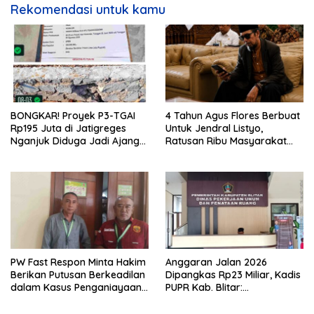
Rekomendasi untuk kamu
BONGKAR! Proyek P3-TGAI
4 Tahun Agus Flores Berbuat
Rp195 Juta di Jatigreges
Untuk Jendral Listyo,
Nganjuk Diduga Jadi Ajang
Ratusan Ribu Masyarakat
Sunat Anggaran, Adukan
Dihadirkan Dilapangan
Semen Ditiup Langsung
Rontok!
PW Fast Respon Minta Hakim
Anggaran Jalan 2026
Berikan Putusan Berkeadilan
Dipangkas Rp23 Miliar, Kadis
dalam Kasus Penganiayaan
PUPR Kab. Blitar:
Nova
Pengawasan Lapangan
Diperketat