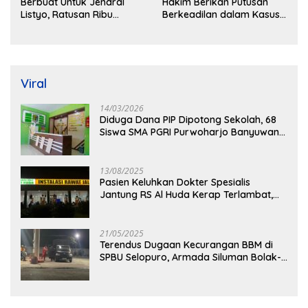
Berbuat Untuk Jendral
Hakim Berikan Putusan
Listyo, Ratusan Ribu
Berkeadilan dalam Kasus
Masyarakat Dihadirkan
Penganiayaan Nova
Dilapangan
Viral
14/03/2026
Diduga Dana PIP Dipotong Sekolah, 68
Siswa SMA PGRI Purwoharjo Banyuwangi
Hanya Terima Sisa Rp200 Ribu
13/08/2025
Pasien Keluhkan Dokter Spesialis
Jantung RS Al Huda Kerap Terlambat,
Diduga Langgar Aturan Jadwal Praktik
21/05/2025
Terendus Dugaan Kecurangan BBM di
SPBU Selopuro, Armada Siluman Bolak-
Balik Isi Pertalite