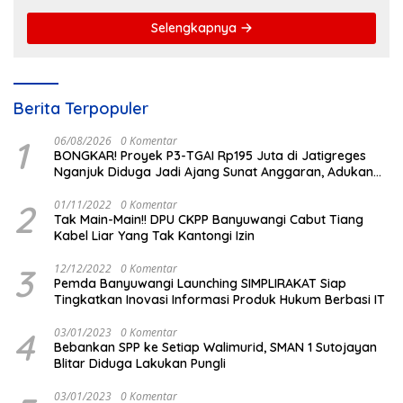
Selengkapnya
Berita Terpopuler
1
06/08/2026
0 Komentar
BONGKAR! Proyek P3-TGAI Rp195 Juta di Jatigreges
Nganjuk Diduga Jadi Ajang Sunat Anggaran, Adukan
Semen Ditiup Langsung Rontok!
2
01/11/2022
0 Komentar
Tak Main-Main!! DPU CKPP Banyuwangi Cabut Tiang
Kabel Liar Yang Tak Kantongi Izin
3
12/12/2022
0 Komentar
Pemda Banyuwangi Launching SIMPLIRAKAT Siap
Tingkatkan Inovasi Informasi Produk Hukum Berbasi IT
4
03/01/2023
0 Komentar
Bebankan SPP ke Setiap Walimurid, SMAN 1 Sutojayan
Blitar Diduga Lakukan Pungli
03/01/2023
0 Komentar