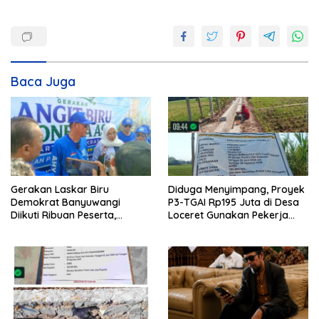
Baca Juga
Gerakan Laskar Biru
Diduga Menyimpang, Proyek
Demokrat Banyuwangi
P3-TGAI Rp195 Juta di Desa
Diikuti Ribuan Peserta,
Loceret Gunakan Pekerja
Dukungan Michael ke DPR RI
Luar Daerah dan Kualifikasi
2029 Menguat
Fisik Meragukan