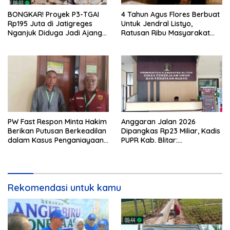
BONGKAR! Proyek P3-TGAI
4 Tahun Agus Flores Berbuat
Rp195 Juta di Jatigreges
Untuk Jendral Listyo,
Nganjuk Diduga Jadi Ajang
Ratusan Ribu Masyarakat
Sunat Anggaran, Adukan
Dihadirkan Dilapangan
Semen Ditiup Langsung
Rontok!
PW Fast Respon Minta Hakim
Anggaran Jalan 2026
Berikan Putusan Berkeadilan
Dipangkas Rp23 Miliar, Kadis
dalam Kasus Penganiayaan
PUPR Kab. Blitar:
Nova
Pengawasan Lapangan
Diperketat
Rekomendasi untuk kamu