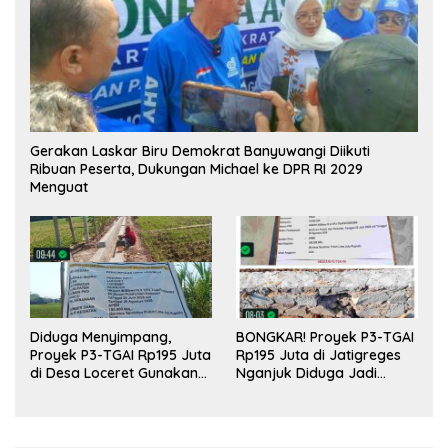
Gerakan Laskar Biru Demokrat Banyuwangi Diikuti
Ribuan Peserta, Dukungan Michael ke DPR RI 2029
Menguat
Diduga Menyimpang,
BONGKAR! Proyek P3-TGAI
Proyek P3-TGAI Rp195 Juta
Rp195 Juta di Jatigreges
di Desa Loceret Gunakan
Nganjuk Diduga Jadi
Pekerja Luar Daerah dan
Ajang Sunat Anggaran,
Kualifikasi Fisik Meragukan
Adukan Semen Ditiup
Langsung Rontok!