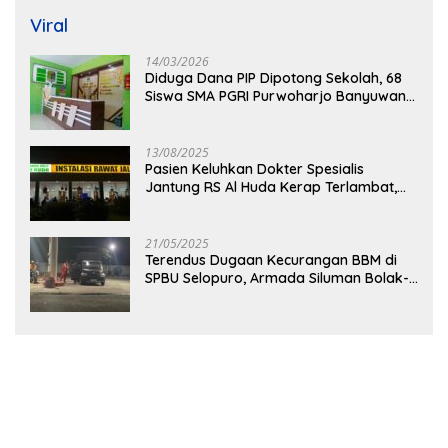
Viral
14/03/2026
Diduga Dana PIP Dipotong Sekolah, 68
Siswa SMA PGRI Purwoharjo Banyuwangi
Hanya Terima Sisa Rp200 Ribu
13/08/2025
Pasien Keluhkan Dokter Spesialis
Jantung RS Al Huda Kerap Terlambat,
Diduga Langgar Aturan Jadwal Praktik
21/05/2025
Terendus Dugaan Kecurangan BBM di
SPBU Selopuro, Armada Siluman Bolak-
Balik Isi Pertalite