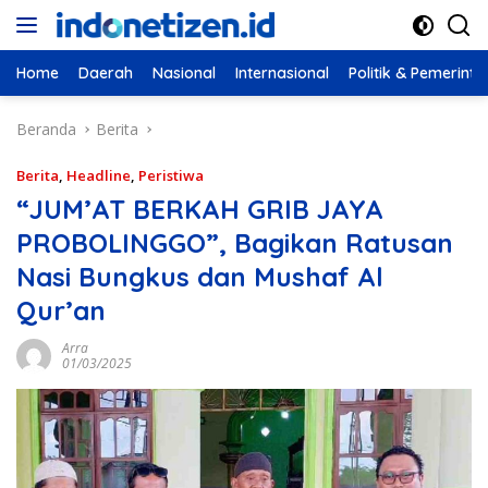
Langsung
ke
konten
Home
Daerah
Nasional
Internasional
Politik & Pemerint
Beranda
Berita
Berita
,
Headline
,
Peristiwa
“JUM’AT BERKAH GRIB JAYA
PROBOLINGGO”, Bagikan Ratusan
Nasi Bungkus dan Mushaf Al
Qur’an
Arra
01/03/2025