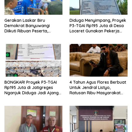
Gerakan Laskar Biru
Diduga Menyimpang, Proyek
Demokrat Banyuwangi
P3-TGAI Rp195 Juta di Desa
Diikuti Ribuan Peserta,
Loceret Gunakan Pekerja
Dukungan Michael ke DPR RI
Luar Daerah dan Kualifikasi
2029 Menguat
Fisik Meragukan
BONGKAR! Proyek P3-TGAI
4 Tahun Agus Flores Berbuat
Rp195 Juta di Jatigreges
Untuk Jendral Listyo,
Nganjuk Diduga Jadi Ajang
Ratusan Ribu Masyarakat
Sunat Anggaran, Adukan
Dihadirkan Dilapangan
Semen Ditiup Langsung
Rontok!