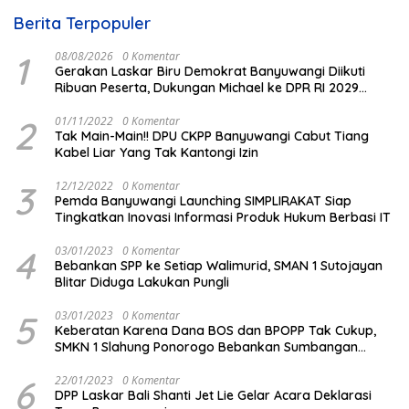
Berita Terpopuler
1
08/08/2026
0 Komentar
Gerakan Laskar Biru Demokrat Banyuwangi Diikuti
Ribuan Peserta, Dukungan Michael ke DPR RI 2029
Menguat
2
01/11/2022
0 Komentar
Tak Main-Main!! DPU CKPP Banyuwangi Cabut Tiang
Kabel Liar Yang Tak Kantongi Izin
3
12/12/2022
0 Komentar
Pemda Banyuwangi Launching SIMPLIRAKAT Siap
Tingkatkan Inovasi Informasi Produk Hukum Berbasi IT
4
03/01/2023
0 Komentar
Bebankan SPP ke Setiap Walimurid, SMAN 1 Sutojayan
Blitar Diduga Lakukan Pungli
5
03/01/2023
0 Komentar
Keberatan Karena Dana BOS dan BPOPP Tak Cukup,
SMKN 1 Slahung Ponorogo Bebankan Sumbangan
Beraroma Pungli
6
22/01/2023
0 Komentar
DPP Laskar Bali Shanti Jet Lie Gelar Acara Deklarasi