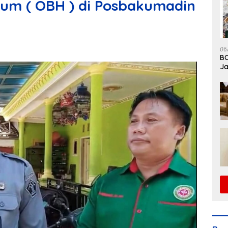
um ( OBH ) di Posbakumadin
06
BO
Ja
Su
La