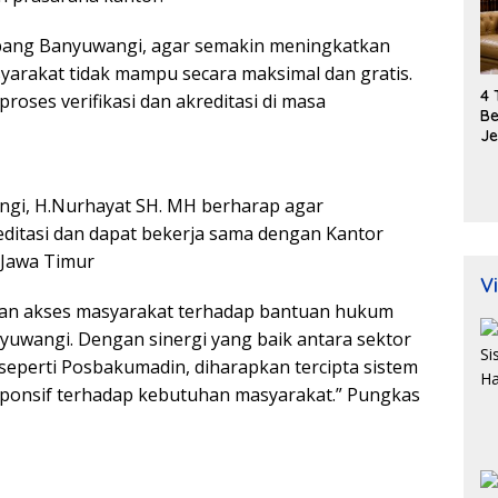
bang Banyuwangi, agar semakin meningkatkan
arakat tidak mampu secara maksimal dan gratis.
4 
oses verifikasi dan akreditasi di masa
Be
Je
Ra
M
Di
gi, H.Nurhayat SH. MH berharap agar
Di
reditasi dan dapat bekerja sama dengan Kantor
Jawa Timur
Vi
n akses masyarakat terhadap bantuan hukum
nyuwangi. Dengan sinergi yang baik antara sektor
seperti Posbakumadin, diharapkan tercipta sistem
sponsif terhadap kebutuhan masyarakat.” Pungkas