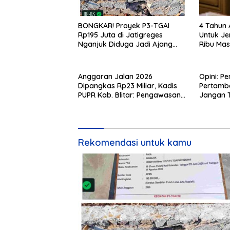
4 Tahun 
BONGKAR! Proyek P3-TGAI
Untuk Je
Rp195 Juta di Jatigreges
Ribu Mas
Nganjuk Diduga Jadi Ajang
Dilapan
Sunat Anggaran, Adukan
Semen Ditiup Langsung Rontok!
Anggaran Jalan 2026
Opini: 
Dipangkas Rp23 Miliar, Kadis
Pertamb
PUPR Kab. Blitar: Pengawasan
Jangan T
Lapangan Diperketat
Rekomendasi untuk kamu