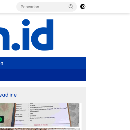
ng
eadline