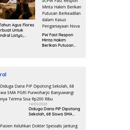
Tahun Agus Flores
rbuat Untuk
PW Fast Respon
ndral Listyo,
Minta Hakim
tusan Ribu
Berikan Putusan
asyarakat
Berkeadilan dalam
hadirkan
Kasus
lapangan
Penganiayaan Nova
ral
14/03/2026
Diduga Dana PIP Dipotong
Sekolah, 68 Siswa SMA
PGRI Purwoharjo
Banyuwangi Hanya Terima
Sisa Rp200 Ribu