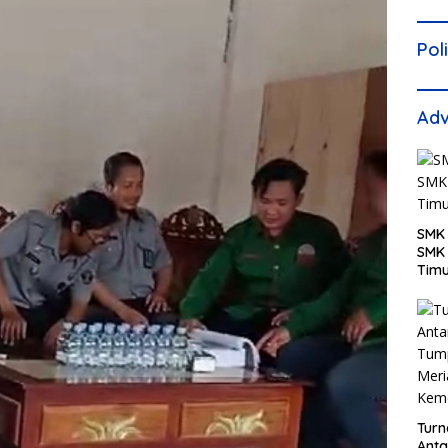
Pol
Adv
SMK 
SMK 
Tim
Turn
Anta