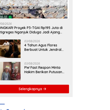
/08/2026
NGKAR! Proyek P3-TGAI Rp195 Juta di
tigreges Nganjuk Diduga Jadi Ajang
nat Anggaran, Adukan Semen Ditiup
ngsung Rontok!
03/08/2026
4 Tahun Agus Flores
Berbuat Untuk Jendral
Listyo, Ratusan Ribu
Masyarakat Dihadirkan
Dilapangan
03/08/2026
PW Fast Respon Minta
Hakim Berikan Putusan
Berkeadilan dalam Kasus
Penganiayaan Nova
Selengkapnya