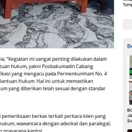
Tum
Meri
Keme
79
B
, “Kegiatan ini sangat penting dilakukan dalam
ntuan hukum, yakni Posbakumadin Cabang
lifikasi yang mengacu pada Permenkumham No. 4
Bantuan Hukum. Hal ini untuk memastikan
m yang diberikan telah sesuai dengan standar
BO
Ja
ti pemeriksaan berkas terkait perkara klien yang
Su
 hukum, wawancara dengan advokat dan paralegal,
La
n prasarana kantor.