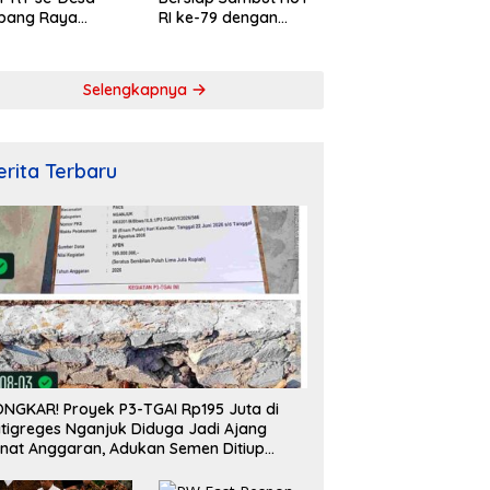
pang Raya
RI ke-79 dengan
ahkan Peringatan
Penuh Semangat dan
rdekaan RI ke-
Kebersamaan
Selengkapnya
erita Terbaru
NGKAR! Proyek P3-TGAI Rp195 Juta di
tigreges Nganjuk Diduga Jadi Ajang
nat Anggaran, Adukan Semen Ditiup
ngsung Rontok!