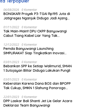
ita Terpopuler
06/08/2026
0 Komentar
BONGKAR! Proyek P3-TGAI Rp195 Juta di
Jatigreges Nganjuk Diduga Jadi Ajang
Sunat Anggaran, Adukan Semen Ditiup
Langsung Rontok!
01/11/2022
0 Komentar
Tak Main-Main!! DPU CKPP Banyuwangi
Cabut Tiang Kabel Liar Yang Tak
Kantongi Izin
12/12/2022
0 Komentar
Pemda Banyuwangi Launching
SIMPLIRAKAT Siap Tingkatkan Inovasi
Informasi Produk Hukum Berbasi IT
03/01/2023
0 Komentar
Bebankan SPP ke Setiap Walimurid, SMAN
1 Sutojayan Blitar Diduga Lakukan Pungli
03/01/2023
0 Komentar
Keberatan Karena Dana BOS dan BPOPP
Tak Cukup, SMKN 1 Slahung Ponorogo
Bebankan Sumbangan Beraroma Pungli
22/01/2023
0 Komentar
DPP Laskar Bali Shanti Jet Lie Gelar Acara
Deklarasi Team Banyuwangi