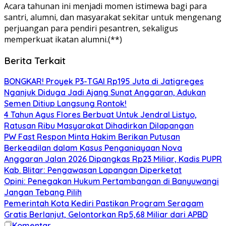
Acara tahunan ini menjadi momen istimewa bagi para
santri, alumni, dan masyarakat sekitar untuk mengenang
perjuangan para pendiri pesantren, sekaligus
memperkuat ikatan alumni.(**)
Berita Terkait
BONGKAR! Proyek P3-TGAI Rp195 Juta di Jatigreges
Nganjuk Diduga Jadi Ajang Sunat Anggaran, Adukan
Semen Ditiup Langsung Rontok!
4 Tahun Agus Flores Berbuat Untuk Jendral Listyo,
Ratusan Ribu Masyarakat Dihadirkan Dilapangan
PW Fast Respon Minta Hakim Berikan Putusan
Berkeadilan dalam Kasus Penganiayaan Nova
Anggaran Jalan 2026 Dipangkas Rp23 Miliar, Kadis PUPR
Kab. Blitar: Pengawasan Lapangan Diperketat
Opini: Penegakan Hukum Pertambangan di Banyuwangi
Jangan Tebang Pilih
Pemerintah Kota Kediri Pastikan Program Seragam
Gratis Berlanjut, Gelontorkan Rp5,68 Miliar dari APBD
Komentar