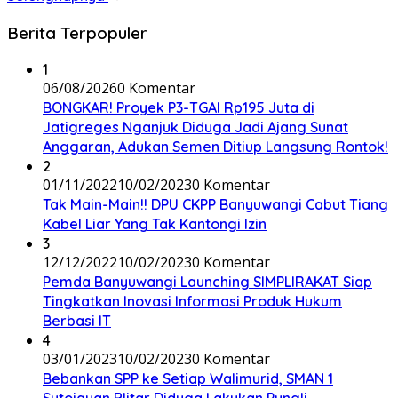
Berita Terpopuler
1
06/08/2026
0 Komentar
BONGKAR! Proyek P3-TGAI Rp195 Juta di
Jatigreges Nganjuk Diduga Jadi Ajang Sunat
Anggaran, Adukan Semen Ditiup Langsung Rontok!
2
01/11/2022
10/02/2023
0 Komentar
Tak Main-Main!! DPU CKPP Banyuwangi Cabut Tiang
Kabel Liar Yang Tak Kantongi Izin
3
12/12/2022
10/02/2023
0 Komentar
Pemda Banyuwangi Launching SIMPLIRAKAT Siap
Tingkatkan Inovasi Informasi Produk Hukum
Berbasi IT
4
03/01/2023
10/02/2023
0 Komentar
Bebankan SPP ke Setiap Walimurid, SMAN 1