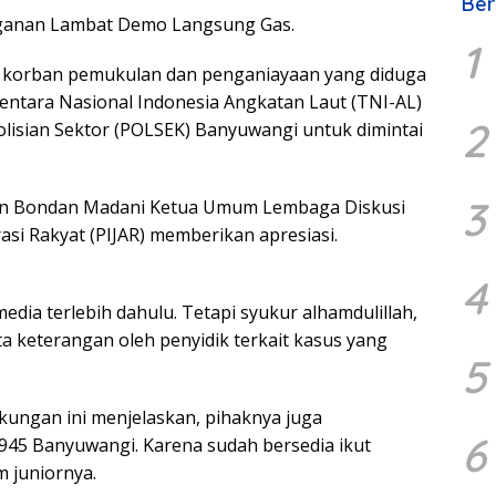
Ber
nganan Lambat Demo Langsung Gas.
1
ni, korban pemukulan dan penganiayaan yang diduga
ntara Nasional Indonesia Angkatan Laut (TNI-AL)
2
lisian Sektor (POLSEK) Banyuwangi untuk dimintai
3
un Bondan Madani Ketua Umum Lembaga Diskusi
irasi Rakyat (PIJAR) memberikan apresiasi.
4
dia terlebih dahulu. Tetapi syukur alhamdulillah,
nta keterangan oleh penyidik terkait kasus yang
5
kungan ini menjelaskan, pihaknya juga
6
45 Banyuwangi. Karena sudah bersedia ikut
 juniornya.