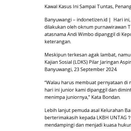
Kawal Kasus Ini Sampai Tuntas, Pena
Banyuwangi – indonetizen.id | Hari i
dilakukan oleh oknum purnawirawan Te
atasnama Andi Wimbo dipanggil di Kepo
keterangan.
Meskipun terkesan agak lambat, nam
Kajian Sosial (LDKS) Pilar Jaringan Asp
Banyuwangi, 23 September 2024.
“Walau harus membuat pernyataan di me
hari ini junior kami dipanggil dan dimi
menimpa juniornya,” Kata Bondan.
Lebih lanjut pemuda asal Kelurahan Ba
berterimakasih kepada LKBH UNTAG 19
mendampingi dan menjadi kuasa hukum