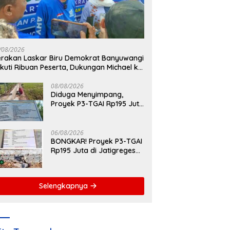
/08/2026
rakan Laskar Biru Demokrat Banyuwangi
ikuti Ribuan Peserta, Dukungan Michael ke
R RI 2029 Menguat
08/08/2026
Diduga Menyimpang,
Proyek P3-TGAI Rp195 Juta
di Desa Loceret Gunakan
Pekerja Luar Daerah dan
Kualifikasi Fisik Meragukan
06/08/2026
BONGKAR! Proyek P3-TGAI
Rp195 Juta di Jatigreges
Nganjuk Diduga Jadi
Ajang Sunat Anggaran,
Adukan Semen Ditiup
Selengkapnya
Langsung Rontok!