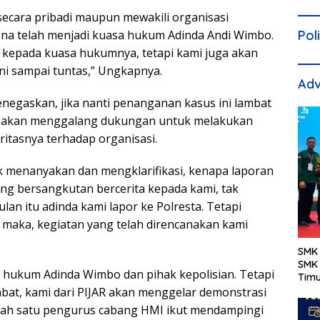
ecara pribadi maupun mewakili organisasi
Pol
na telah menjadi kuasa hukum Adinda Andi Wimbo.
 kepada kuasa hukumnya, tetapi kami juga akan
i sampai tuntas,” Ungkapnya.
Adv
 menegaskan, jika nanti penanganan kasus ini lambat
ya akan menggalang dukungan untuk melakukan
ritasnya terhadap organisasi.
uk menanyakan dan mengklarifikasi, kenapa laporan
ang bersangkutan bercerita kepada kami, tak
an itu adinda kami lapor ke Polresta. Tetapi
i maka, kegiatan yang telah direncanakan kami
SMK 
SMK 
hukum Adinda Wimbo dan pihak kepolisian. Tetapi
Tim
bat, kami dari PIJAR akan menggelar demonstrasi
alah satu pengurus cabang HMI ikut mendampingi