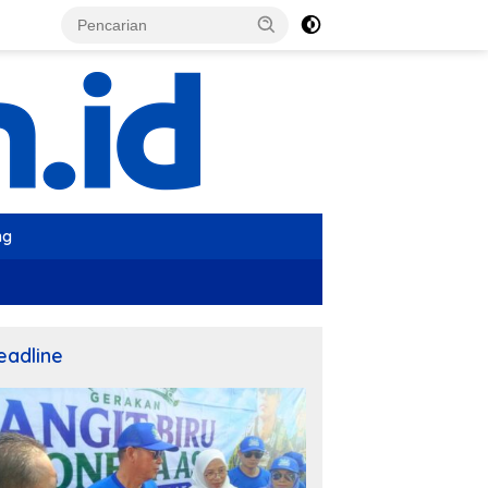
ng
eadline