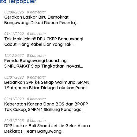
ita Terpopuler
08/08/2026
0 Komentar
Gerakan Laskar Biru Demokrat
Banyuwangi Diikuti Ribuan Peserta,
Dukungan Michael ke DPR RI 2029
Menguat
01/11/2022
0 Komentar
Tak Main-Main!! DPU CKPP Banyuwangi
Cabut Tiang Kabel Liar Yang Tak
Kantongi Izin
12/12/2022
0 Komentar
Pemda Banyuwangi Launching
SIMPLIRAKAT Siap Tingkatkan Inovasi
Informasi Produk Hukum Berbasi IT
03/01/2023
0 Komentar
Bebankan SPP ke Setiap Walimurid, SMAN
1 Sutojayan Blitar Diduga Lakukan Pungli
03/01/2023
0 Komentar
Keberatan Karena Dana BOS dan BPOPP
Tak Cukup, SMKN 1 Slahung Ponorogo
Bebankan Sumbangan Beraroma Pungli
22/01/2023
0 Komentar
DPP Laskar Bali Shanti Jet Lie Gelar Acara
Deklarasi Team Banyuwangi