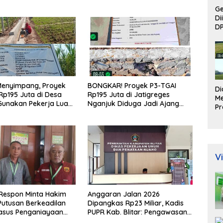
Ge
Di
DP
Menyimpang, Proyek
BONGKAR! Proyek P3-TGAI
D
Rp195 Juta di Desa
Rp195 Juta di Jatigreges
M
Gunakan Pekerja Luar
Nganjuk Diduga Jadi Ajang
Pr
n Kualifikasi Fisik
Sunat Anggaran, Adukan
Rp
an
Semen Ditiup Langsung Rontok!
Lo
Pe
D
Ku
Vi
M
Respon Minta Hakim
Anggaran Jalan 2026
Putusan Berkeadilan
Dipangkas Rp23 Miliar, Kadis
asus Penganiayaan
PUPR Kab. Blitar: Pengawasan
Lapangan Diperketat