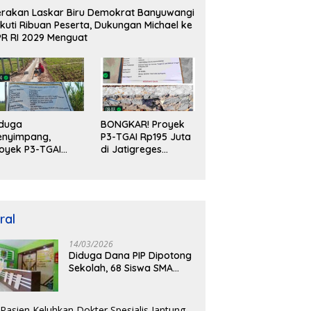
rakan Laskar Biru Demokrat Banyuwangi
ikuti Ribuan Peserta, Dukungan Michael ke
R RI 2029 Menguat
iduga
BONGKAR! Proyek
enyimpang,
P3-TGAI Rp195 Juta
oyek P3-TGAI
di Jatigreges
195 Juta di Desa
Nganjuk Diduga
ceret Gunakan
Jadi Ajang Sunat
kerja Luar
Anggaran, Adukan
aerah dan
Semen Ditiup
alifikasi Fisik
Langsung Rontok!
ral
eragukan
14/03/2026
Diduga Dana PIP Dipotong
Sekolah, 68 Siswa SMA
PGRI Purwoharjo
Banyuwangi Hanya Terima
Sisa Rp200 Ribu