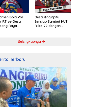
amen Bola Voli
Desa Ringinpitu
r RT se-Desa
Bersiap Sambut HUT
pang Raya
RI ke-79 dengan
ahkan Peringatan
Penuh Semangat dan
rdekaan RI ke-
Kebersamaan
Selengkapnya
erita Terbaru