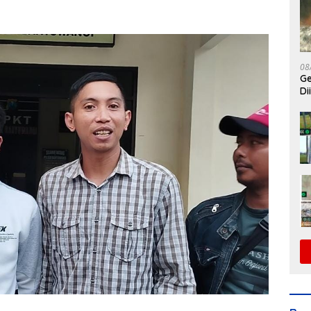
08
Ge
Di
DP