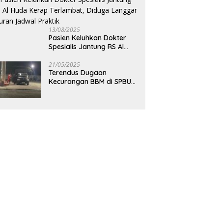
13/08/2025
Pasien Keluhkan Dokter
Spesialis Jantung RS Al
Huda Kerap Terlambat,
Diduga Langgar Aturan
21/05/2025
Terendus Dugaan
Jadwal Praktik
Kecurangan BBM di SPBU
Selopuro, Armada Siluman
Bolak-Balik Isi Pertalite