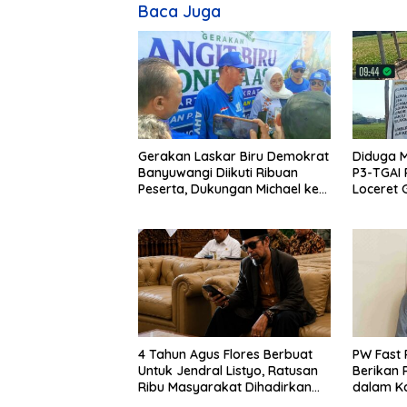
Baca Juga
Gerakan Laskar Biru Demokrat
Diduga 
Banyuwangi Diikuti Ribuan
P3-TGAI 
Peserta, Dukungan Michael ke
Loceret 
DPR RI 2029 Menguat
Daerah da
Meraguk
4 Tahun Agus Flores Berbuat
PW Fast 
Untuk Jendral Listyo, Ratusan
Berikan 
Ribu Masyarakat Dihadirkan
dalam K
Dilapangan
Nova