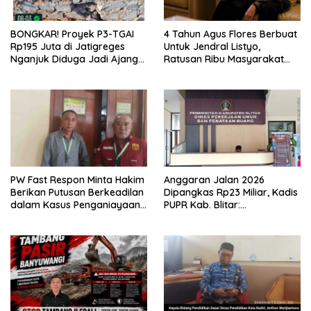
BONGKAR! Proyek P3-TGAI
4 Tahun Agus Flores Berbuat
Rp195 Juta di Jatigreges
Untuk Jendral Listyo,
Nganjuk Diduga Jadi Ajang
Ratusan Ribu Masyarakat
Sunat Anggaran, Adukan
Dihadirkan Dilapangan
Semen Ditiup Langsung
Rontok!
PW Fast Respon Minta Hakim
Anggaran Jalan 2026
Berikan Putusan Berkeadilan
Dipangkas Rp23 Miliar, Kadis
dalam Kasus Penganiayaan
PUPR Kab. Blitar:
Nova
Pengawasan Lapangan
Diperketat