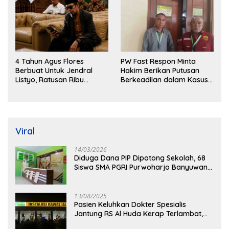
4 Tahun Agus Flores
PW Fast Respon Minta
Berbuat Untuk Jendral
Hakim Berikan Putusan
Listyo, Ratusan Ribu
Berkeadilan dalam Kasus
Masyarakat Dihadirkan
Penganiayaan Nova
Dilapangan
Viral
14/03/2026
Diduga Dana PIP Dipotong Sekolah, 68
Siswa SMA PGRI Purwoharjo Banyuwangi
Hanya Terima Sisa Rp200 Ribu
13/08/2025
Pasien Keluhkan Dokter Spesialis
Jantung RS Al Huda Kerap Terlambat,
Diduga Langgar Aturan Jadwal Praktik