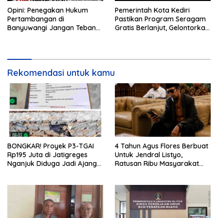
Opini: Penegakan Hukum
Pemerintah Kota Kediri
Pertambangan di
Pastikan Program Seragam
Banyuwangi Jangan Tebang
Gratis Berlanjut, Gelontorkan
Pilih
Rp5,68 Miliar dari APBD
Rekomendasi untuk kamu
BONGKAR! Proyek P3-TGAI
4 Tahun Agus Flores Berbuat
Rp195 Juta di Jatigreges
Untuk Jendral Listyo,
Nganjuk Diduga Jadi Ajang
Ratusan Ribu Masyarakat
Sunat Anggaran, Adukan
Dihadirkan Dilapangan
Semen Ditiup Langsung
Rontok!