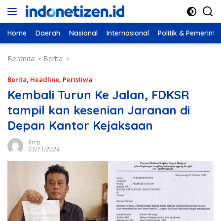
Langsung
ke
konten
Home
Daerah
Nasional
Internasional
Politik & Pemerint
Beranda
Berita
Berita
,
Headline
,
Peristiwa
Kembali Turun Ke Jalan, FDKSR
tampil kan kesenian Jaranan di
Depan Kantor Kejaksaan
Arra
03/11/2024