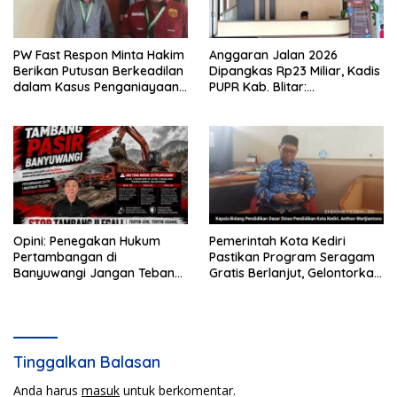
PW Fast Respon Minta Hakim
Anggaran Jalan 2026
Berikan Putusan Berkeadilan
Dipangkas Rp23 Miliar, Kadis
dalam Kasus Penganiayaan
PUPR Kab. Blitar:
Nova
Pengawasan Lapangan
Diperketat
Opini: Penegakan Hukum
Pemerintah Kota Kediri
Pertambangan di
Pastikan Program Seragam
Banyuwangi Jangan Tebang
Gratis Berlanjut, Gelontorkan
Pilih
Rp5,68 Miliar dari APBD
Tinggalkan Balasan
Anda harus
masuk
untuk berkomentar.