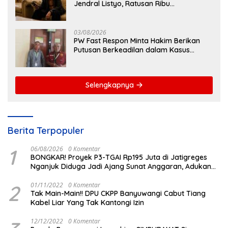
Jendral Listyo, Ratusan Ribu
Masyarakat Dihadirkan Dilapangan
03/08/2026
PW Fast Respon Minta Hakim Berikan
Putusan Berkeadilan dalam Kasus
Penganiayaan Nova
Selengkapnya
Berita Terpopuler
1
06/08/2026
0 Komentar
BONGKAR! Proyek P3-TGAI Rp195 Juta di Jatigreges
Nganjuk Diduga Jadi Ajang Sunat Anggaran, Adukan
Semen Ditiup Langsung Rontok!
2
01/11/2022
0 Komentar
Tak Main-Main!! DPU CKPP Banyuwangi Cabut Tiang
Kabel Liar Yang Tak Kantongi Izin
12/12/2022
0 Komentar