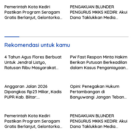
Pemerintah Kota Kediri
PENGAKUAN BLUNDER
Pastikan Program Seragam
PENGURUS MKKS KEDIRI: Akui
Gratis Berlanjut, Gelontorkan
Dana Taklukkan Media
Rp5,68 Miliar dari APBD
Bersumber dari Potongan
20% Tunjangan Sertifikasi
Kepala Sekolah!
Rekomendasi untuk kamu
4 Tahun Agus Flores Berbuat
PW Fast Respon Minta Hakim
Untuk Jendral Listyo,
Berikan Putusan Berkeadilan
Ratusan Ribu Masyarakat
dalam Kasus Penganiayaan
Dihadirkan Dilapangan
Nova
Anggaran Jalan 2026
Opini: Penegakan Hukum
Dipangkas Rp23 Miliar, Kadis
Pertambangan di
PUPR Kab. Blitar:
Banyuwangi Jangan Tebang
Pengawasan Lapangan
Pilih
Diperketat
Pemerintah Kota Kediri
PENGAKUAN BLUNDER
Pastikan Program Seragam
PENGURUS MKKS KEDIRI: Akui
Gratis Berlanjut, Gelontorkan
Dana Taklukkan Media
Rp5,68 Miliar dari APBD
Bersumber dari Potongan