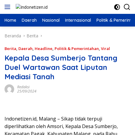
Langsung
ke
konten
Home
Daerah
Nasional
Internasional
Politik & Pemerint
Beranda
Berita
Berita
,
Daerah
,
Headline
,
Politik & Pemerintahan
,
Viral
Kepala Desa Sumberjo Tantang
Duel Wartawan Saat Liputan
Mediasi Tanah
Redaksi
25/09/2024
Indonetizen.id, Malang – Sikap tidak terpuji
diperlihatkan oleh Amsori, Kepala Desa Sumberjo,
Kecamatan Pagak, Kabupaten Malang, pada Rabu