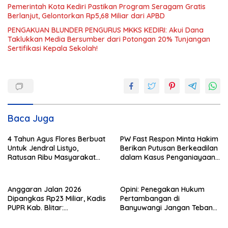
Pemerintah Kota Kediri Pastikan Program Seragam Gratis
Berlanjut, Gelontorkan Rp5,68 Miliar dari APBD
PENGAKUAN BLUNDER PENGURUS MKKS KEDIRI: Akui Dana
Taklukkan Media Bersumber dari Potongan 20% Tunjangan
Sertifikasi Kepala Sekolah!
Baca Juga
4 Tahun Agus Flores Berbuat
PW Fast Respon Minta Hakim
Untuk Jendral Listyo,
Berikan Putusan Berkeadilan
Ratusan Ribu Masyarakat
dalam Kasus Penganiayaan
Dihadirkan Dilapangan
Nova
Anggaran Jalan 2026
Opini: Penegakan Hukum
Dipangkas Rp23 Miliar, Kadis
Pertambangan di
PUPR Kab. Blitar:
Banyuwangi Jangan Tebang
Pengawasan Lapangan
Pilih
Diperketat