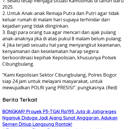
1. Selalu tetap menjaga situasi Kamtibmas di tahun baru
2025.
2. Untuk Anak-anak Remaja Putra dan Putri agar tidak
keluar rumah di malam hari supaya terhindar dari
kejadian yang tidak diinginkan.
3. Bagi para orang tua agar mencari dan ajak pulang
anak-anaknya jika di atas pukul 8 malam belum pulang.
4. Jika terjadi sesuatu hal yang menyangkut keamanan,
kenyamanan dan keselamatan harap segera
berkoordinasi kepihak Kepolisian, khususnya Polsek
Cibungbulang.
“Kami Kepolisian Sektor Cibungbulang, Polres Bogor
siap 24 jam untuk melayani masyarakat, untuk
mewujudkan POLRI yang PRESISI”. pungkasnya. (Red)
Berita Terkait
BONGKAR! Proyek P3-TGAI Rp195 Juta di Jatigreges
Nganjuk Diduga Jadi Ajang Sunat Anggaran, Adukan
Semen Ditiup Langsung Rontok!