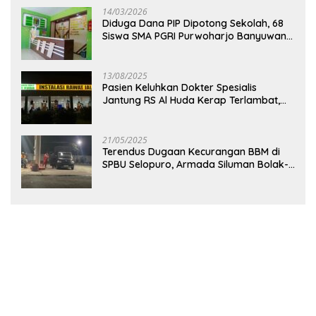
14/03/2026
Diduga Dana PIP Dipotong Sekolah, 68
Siswa SMA PGRI Purwoharjo Banyuwangi
Hanya Terima Sisa Rp200 Ribu
13/08/2025
Pasien Keluhkan Dokter Spesialis
Jantung RS Al Huda Kerap Terlambat,
Diduga Langgar Aturan Jadwal Praktik
21/05/2025
Terendus Dugaan Kecurangan BBM di
SPBU Selopuro, Armada Siluman Bolak-
Balik Isi Pertalite