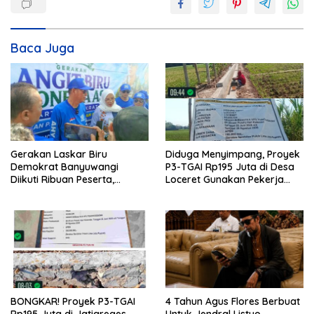
Baca Juga
Gerakan Laskar Biru
Diduga Menyimpang, Proyek
Demokrat Banyuwangi
P3-TGAI Rp195 Juta di Desa
Diikuti Ribuan Peserta,
Loceret Gunakan Pekerja
Dukungan Michael ke DPR RI
Luar Daerah dan Kualifikasi
2029 Menguat
Fisik Meragukan
BONGKAR! Proyek P3-TGAI
4 Tahun Agus Flores Berbuat
Rp195 Juta di Jatigreges
Untuk Jendral Listyo,