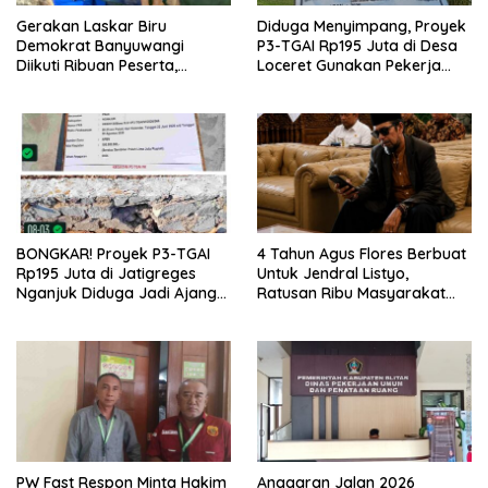
Gerakan Laskar Biru
Diduga Menyimpang, Proyek
Demokrat Banyuwangi
P3-TGAI Rp195 Juta di Desa
Diikuti Ribuan Peserta,
Loceret Gunakan Pekerja
Dukungan Michael ke DPR RI
Luar Daerah dan Kualifikasi
2029 Menguat
Fisik Meragukan
BONGKAR! Proyek P3-TGAI
4 Tahun Agus Flores Berbuat
Rp195 Juta di Jatigreges
Untuk Jendral Listyo,
Nganjuk Diduga Jadi Ajang
Ratusan Ribu Masyarakat
Sunat Anggaran, Adukan
Dihadirkan Dilapangan
Semen Ditiup Langsung
Rontok!
PW Fast Respon Minta Hakim
Anggaran Jalan 2026