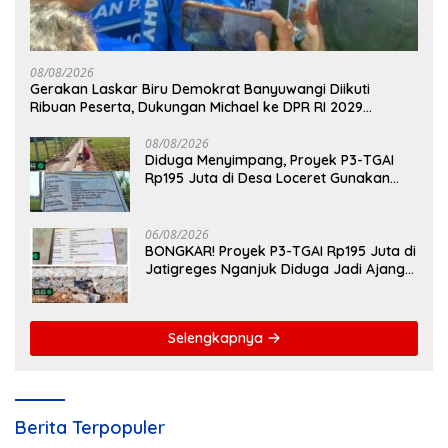
08/08/2026
Gerakan Laskar Biru Demokrat Banyuwangi Diikuti
Ribuan Peserta, Dukungan Michael ke DPR RI 2029
Menguat
08/08/2026
Diduga Menyimpang, Proyek P3-TGAI
Rp195 Juta di Desa Loceret Gunakan
Pekerja Luar Daerah dan Kualifikasi Fisik
Meragukan
06/08/2026
BONGKAR! Proyek P3-TGAI Rp195 Juta di
Jatigreges Nganjuk Diduga Jadi Ajang
Sunat Anggaran, Adukan Semen Ditiup
Langsung Rontok!
Selengkapnya
Berita Terpopuler