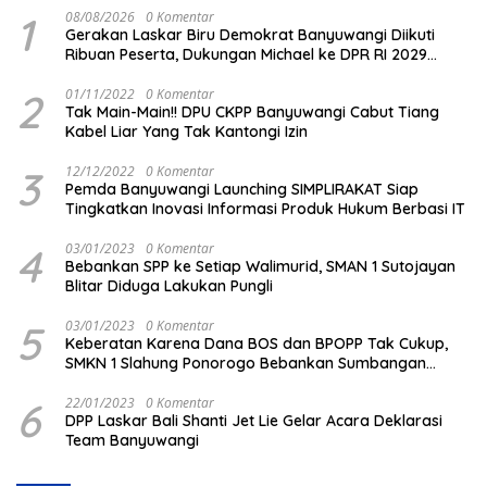
1
08/08/2026
0 Komentar
Gerakan Laskar Biru Demokrat Banyuwangi Diikuti
Ribuan Peserta, Dukungan Michael ke DPR RI 2029
Menguat
2
01/11/2022
0 Komentar
Tak Main-Main!! DPU CKPP Banyuwangi Cabut Tiang
Kabel Liar Yang Tak Kantongi Izin
3
12/12/2022
0 Komentar
Pemda Banyuwangi Launching SIMPLIRAKAT Siap
Tingkatkan Inovasi Informasi Produk Hukum Berbasi IT
4
03/01/2023
0 Komentar
Bebankan SPP ke Setiap Walimurid, SMAN 1 Sutojayan
Blitar Diduga Lakukan Pungli
5
03/01/2023
0 Komentar
Keberatan Karena Dana BOS dan BPOPP Tak Cukup,
SMKN 1 Slahung Ponorogo Bebankan Sumbangan
Beraroma Pungli
6
22/01/2023
0 Komentar
DPP Laskar Bali Shanti Jet Lie Gelar Acara Deklarasi
Team Banyuwangi