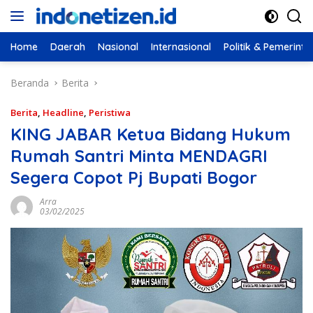
Langsung
ke
konten
Home
Daerah
Nasional
Internasional
Politik & Pemerint
Beranda
Berita
Berita
,
Headline
,
Peristiwa
KING JABAR Ketua Bidang Hukum
Rumah Santri Minta MENDAGRI
Segera Copot Pj Bupati Bogor
Arra
03/02/2025