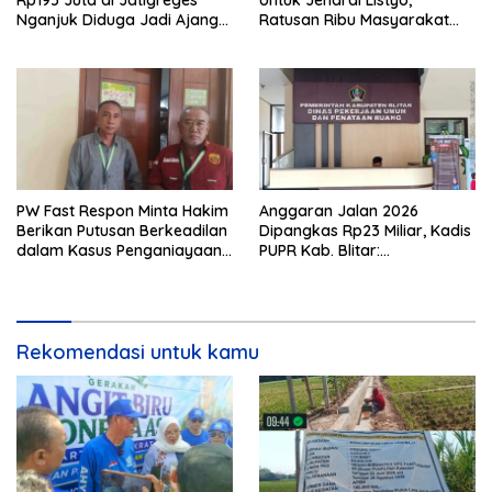
Nganjuk Diduga Jadi Ajang
Ratusan Ribu Masyarakat
Sunat Anggaran, Adukan
Dihadirkan Dilapangan
Semen Ditiup Langsung
Rontok!
PW Fast Respon Minta Hakim
Anggaran Jalan 2026
Berikan Putusan Berkeadilan
Dipangkas Rp23 Miliar, Kadis
dalam Kasus Penganiayaan
PUPR Kab. Blitar:
Nova
Pengawasan Lapangan
Diperketat
Rekomendasi untuk kamu