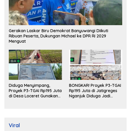
Gerakan Laskar Biru Demokrat Banyuwangi Diikuti
Ribuan Peserta, Dukungan Michael ke DPR RI 2029
Menguat
Diduga Menyimpang,
BONGKAR! Proyek P3-TGAI
Proyek P3-TGAI Rp195 Juta
Rp195 Juta di Jatigreges
di Desa Loceret Gunakan
Nganjuk Diduga Jadi
Pekerja Luar Daerah dan
Ajang Sunat Anggaran,
Kualifikasi Fisik Meragukan
Adukan Semen Ditiup
Langsung Rontok!
Viral