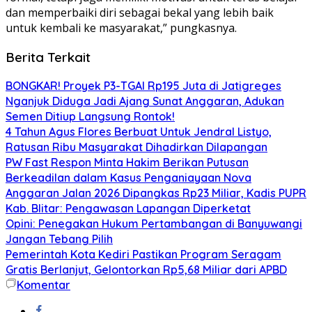
dan memperbaiki diri sebagai bekal yang lebih baik
untuk kembali ke masyarakat,” pungkasnya.
Berita Terkait
BONGKAR! Proyek P3-TGAI Rp195 Juta di Jatigreges
Nganjuk Diduga Jadi Ajang Sunat Anggaran, Adukan
Semen Ditiup Langsung Rontok!
4 Tahun Agus Flores Berbuat Untuk Jendral Listyo,
Ratusan Ribu Masyarakat Dihadirkan Dilapangan
PW Fast Respon Minta Hakim Berikan Putusan
Berkeadilan dalam Kasus Penganiayaan Nova
Anggaran Jalan 2026 Dipangkas Rp23 Miliar, Kadis PUPR
Kab. Blitar: Pengawasan Lapangan Diperketat
Opini: Penegakan Hukum Pertambangan di Banyuwangi
Jangan Tebang Pilih
Pemerintah Kota Kediri Pastikan Program Seragam
Gratis Berlanjut, Gelontorkan Rp5,68 Miliar dari APBD
Komentar