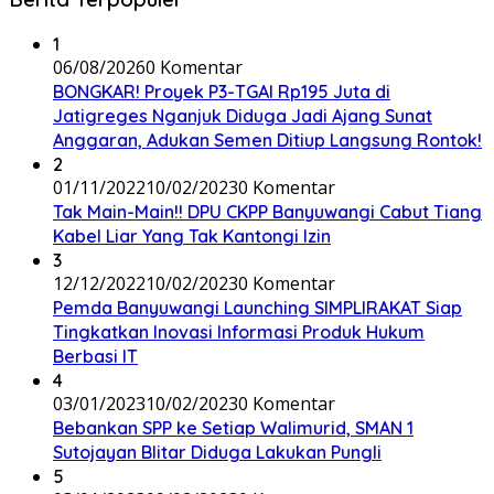
1
06/08/2026
0 Komentar
BONGKAR! Proyek P3-TGAI Rp195 Juta di
Jatigreges Nganjuk Diduga Jadi Ajang Sunat
Anggaran, Adukan Semen Ditiup Langsung Rontok!
2
01/11/2022
10/02/2023
0 Komentar
Tak Main-Main!! DPU CKPP Banyuwangi Cabut Tiang
Kabel Liar Yang Tak Kantongi Izin
3
12/12/2022
10/02/2023
0 Komentar
Pemda Banyuwangi Launching SIMPLIRAKAT Siap
Tingkatkan Inovasi Informasi Produk Hukum
Berbasi IT
4
03/01/2023
10/02/2023
0 Komentar
Bebankan SPP ke Setiap Walimurid, SMAN 1
Sutojayan Blitar Diduga Lakukan Pungli
5