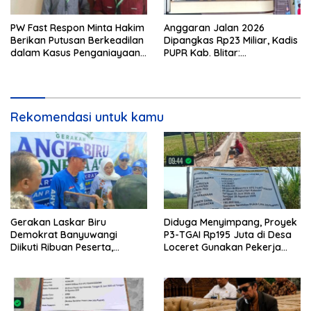
PW Fast Respon Minta Hakim
Anggaran Jalan 2026
Berikan Putusan Berkeadilan
Dipangkas Rp23 Miliar, Kadis
dalam Kasus Penganiayaan
PUPR Kab. Blitar:
Nova
Pengawasan Lapangan
Diperketat
Rekomendasi untuk kamu
Gerakan Laskar Biru
Diduga Menyimpang, Proyek
Demokrat Banyuwangi
P3-TGAI Rp195 Juta di Desa
Diikuti Ribuan Peserta,
Loceret Gunakan Pekerja
Dukungan Michael ke DPR RI
Luar Daerah dan Kualifikasi
2029 Menguat
Fisik Meragukan