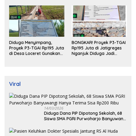
Diduga Menyimpang,
BONGKAR! Proyek P3-TGAI
Proyek P3-TGAI Rp195 Juta
Rp195 Juta di Jatigreges
di Desa Loceret Gunakan
Nganjuk Diduga Jadi
Pekerja Luar Daerah dan
Ajang Sunat Anggaran,
Kualifikasi Fisik Meragukan
Adukan Semen Ditiup
Langsung Rontok!
Viral
14/03/2026
Diduga Dana PIP Dipotong Sekolah, 68
Siswa SMA PGRI Purwoharjo Banyuwangi
Hanya Terima Sisa Rp200 Ribu