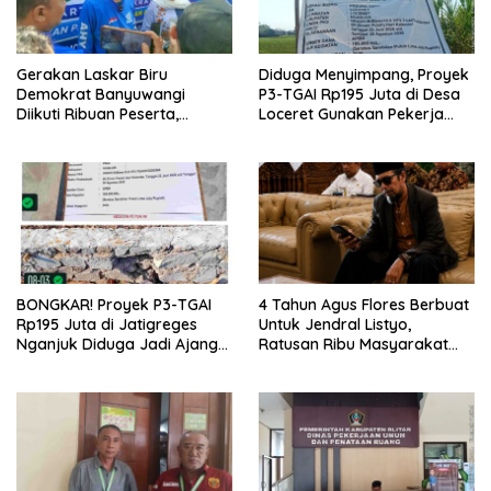
Gerakan Laskar Biru
Diduga Menyimpang, Proyek
Demokrat Banyuwangi
P3-TGAI Rp195 Juta di Desa
Diikuti Ribuan Peserta,
Loceret Gunakan Pekerja
Dukungan Michael ke DPR RI
Luar Daerah dan Kualifikasi
2029 Menguat
Fisik Meragukan
BONGKAR! Proyek P3-TGAI
4 Tahun Agus Flores Berbuat
Rp195 Juta di Jatigreges
Untuk Jendral Listyo,
Nganjuk Diduga Jadi Ajang
Ratusan Ribu Masyarakat
Sunat Anggaran, Adukan
Dihadirkan Dilapangan
Semen Ditiup Langsung
Rontok!