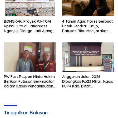
BONGKAR! Proyek P3-TGAI
4 Tahun Agus Flores Berbuat
Rp195 Juta di Jatigreges
Untuk Jendral Listyo,
Nganjuk Diduga Jadi Ajang
Ratusan Ribu Masyarakat
Sunat Anggaran, Adukan
Dihadirkan Dilapangan
Semen Ditiup Langsung
Rontok!
PW Fast Respon Minta Hakim
Anggaran Jalan 2026
Berikan Putusan Berkeadilan
Dipangkas Rp23 Miliar, Kadis
dalam Kasus Penganiayaan
PUPR Kab. Blitar:
Nova
Pengawasan Lapangan
Diperketat
Tinggalkan Balasan