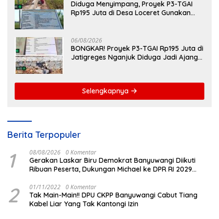
Diduga Menyimpang, Proyek P3-TGAI
Rp195 Juta di Desa Loceret Gunakan
Pekerja Luar Daerah dan Kualifikasi Fisik
Meragukan
06/08/2026
BONGKAR! Proyek P3-TGAI Rp195 Juta di
Jatigreges Nganjuk Diduga Jadi Ajang
Sunat Anggaran, Adukan Semen Ditiup
Langsung Rontok!
Selengkapnya
Berita Terpopuler
1
08/08/2026
0 Komentar
Gerakan Laskar Biru Demokrat Banyuwangi Diikuti
Ribuan Peserta, Dukungan Michael ke DPR RI 2029
Menguat
2
01/11/2022
0 Komentar
Tak Main-Main!! DPU CKPP Banyuwangi Cabut Tiang
Kabel Liar Yang Tak Kantongi Izin