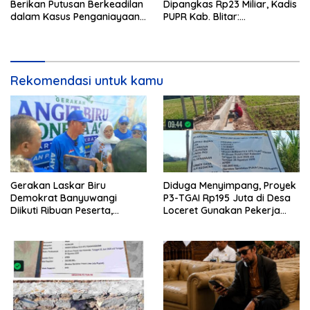
Berikan Putusan Berkeadilan
Dipangkas Rp23 Miliar, Kadis
dalam Kasus Penganiayaan
PUPR Kab. Blitar:
Nova
Pengawasan Lapangan
Diperketat
Rekomendasi untuk kamu
Gerakan Laskar Biru
Diduga Menyimpang, Proyek
Demokrat Banyuwangi
P3-TGAI Rp195 Juta di Desa
Diikuti Ribuan Peserta,
Loceret Gunakan Pekerja
Dukungan Michael ke DPR RI
Luar Daerah dan Kualifikasi
2029 Menguat
Fisik Meragukan