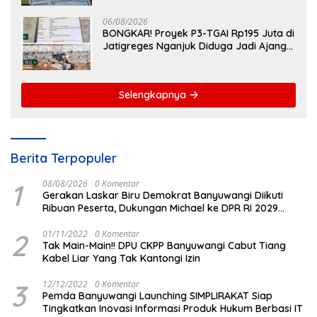
Meragukan
06/08/2026
BONGKAR! Proyek P3-TGAI Rp195 Juta di
Jatigreges Nganjuk Diduga Jadi Ajang
Sunat Anggaran, Adukan Semen Ditiup
Langsung Rontok!
Selengkapnya
Berita Terpopuler
1
08/08/2026
0 Komentar
Gerakan Laskar Biru Demokrat Banyuwangi Diikuti
Ribuan Peserta, Dukungan Michael ke DPR RI 2029
Menguat
2
01/11/2022
0 Komentar
Tak Main-Main!! DPU CKPP Banyuwangi Cabut Tiang
Kabel Liar Yang Tak Kantongi Izin
3
12/12/2022
0 Komentar
Pemda Banyuwangi Launching SIMPLIRAKAT Siap
Tingkatkan Inovasi Informasi Produk Hukum Berbasi IT