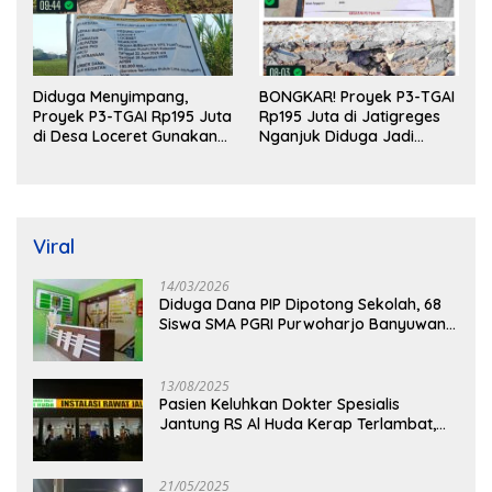
Diduga Menyimpang,
BONGKAR! Proyek P3-TGAI
Proyek P3-TGAI Rp195 Juta
Rp195 Juta di Jatigreges
di Desa Loceret Gunakan
Nganjuk Diduga Jadi
Pekerja Luar Daerah dan
Ajang Sunat Anggaran,
Kualifikasi Fisik Meragukan
Adukan Semen Ditiup
Langsung Rontok!
Viral
14/03/2026
Diduga Dana PIP Dipotong Sekolah, 68
Siswa SMA PGRI Purwoharjo Banyuwangi
Hanya Terima Sisa Rp200 Ribu
13/08/2025
Pasien Keluhkan Dokter Spesialis
Jantung RS Al Huda Kerap Terlambat,
Diduga Langgar Aturan Jadwal Praktik
21/05/2025