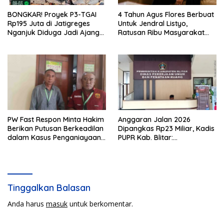
BONGKAR! Proyek P3-TGAI
4 Tahun Agus Flores Berbuat
Rp195 Juta di Jatigreges
Untuk Jendral Listyo,
Nganjuk Diduga Jadi Ajang
Ratusan Ribu Masyarakat
Sunat Anggaran, Adukan
Dihadirkan Dilapangan
Semen Ditiup Langsung
Rontok!
PW Fast Respon Minta Hakim
Anggaran Jalan 2026
Berikan Putusan Berkeadilan
Dipangkas Rp23 Miliar, Kadis
dalam Kasus Penganiayaan
PUPR Kab. Blitar:
Nova
Pengawasan Lapangan
Diperketat
Tinggalkan Balasan
Anda harus
masuk
untuk berkomentar.