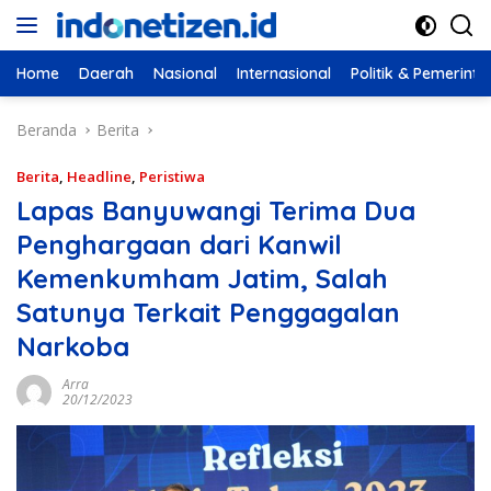
Langsung
ke
konten
Home
Daerah
Nasional
Internasional
Politik & Pemerint
Beranda
Berita
Berita
,
Headline
,
Peristiwa
Lapas Banyuwangi Terima Dua
Penghargaan dari Kanwil
Kemenkumham Jatim, Salah
Satunya Terkait Penggagalan
Narkoba
Arra
20/12/2023