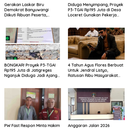
Gerakan Laskar Biru
Diduga Menyimpang, Proyek
Demokrat Banyuwangi
P3-TGAI Rp195 Juta di Desa
Diikuti Ribuan Peserta,
Loceret Gunakan Pekerja
Dukungan Michael ke DPR RI
Luar Daerah dan Kualifikasi
2029 Menguat
Fisik Meragukan
BONGKAR! Proyek P3-TGAI
4 Tahun Agus Flores Berbuat
Rp195 Juta di Jatigreges
Untuk Jendral Listyo,
Nganjuk Diduga Jadi Ajang
Ratusan Ribu Masyarakat
Sunat Anggaran, Adukan
Dihadirkan Dilapangan
Semen Ditiup Langsung
Rontok!
PW Fast Respon Minta Hakim
Anggaran Jalan 2026