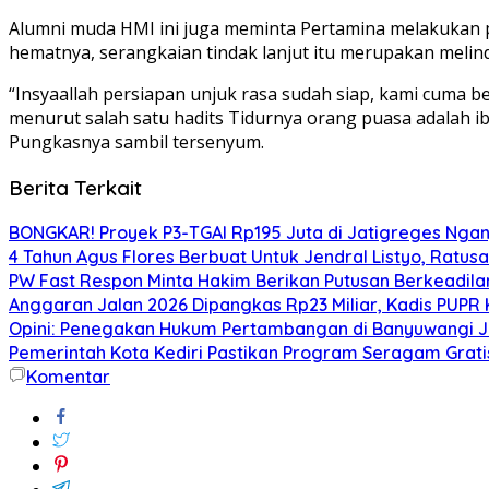
Alumni muda HMI ini juga meminta Pertamina melakukan 
hematnya, serangkaian tindak lanjut itu merupakan meli
“Insyaallah persiapan unjuk rasa sudah siap, kami cuma b
menurut salah satu hadits Tidurnya orang puasa adalah i
Pungkasnya sambil tersenyum.
Berita Terkait
BONGKAR! Proyek P3-TGAI Rp195 Juta di Jatigreges Ngan
4 Tahun Agus Flores Berbuat Untuk Jendral Listyo, Ratu
PW Fast Respon Minta Hakim Berikan Putusan Berkeadil
Anggaran Jalan 2026 Dipangkas Rp23 Miliar, Kadis PUPR 
Opini: Penegakan Hukum Pertambangan di Banyuwangi J
Pemerintah Kota Kediri Pastikan Program Seragam Gratis 
Komentar