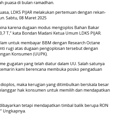
ah puasa di bulan ramadhan.
puasa, LDKS PIJAR melakukan pertemuan dengan rekan-
n. Sabtu, 08 Maret 2025
amina karena dugaan modus mengoplos Bahan Bakar
93,7 T,” kata Bondan Madani Ketua Umum LDKS PIJAR.
 dalam untuk membayar BBM dengan Research Octane
nti rugi atas dugaan pengoplosan tersebut dengan
dungan Konsumen (UUPK).
e gugatan yang telah diatur dalam UU. Salah satunya
uan kemarin kami berencana membuka posko pengaduan
dioplos, maka kerugian yang ditimbulkan berskala besar
u melanggar hak konsumen untuk memilih dan mendapatkan
dibayarkan tetapi mendapatkan timbal balik berupa RON
a,” Ungkapnya.