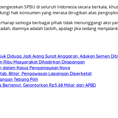
pengecekan SPBU di seluruh Indonesia secara berkala, kh
ndungi hak konsumen yang merasa dirugikan atas pengoplo
erharap semoga berbagai pihak tidak menunggangi aksi yang
badah, diamnya adalah tasbih, apalagi jika sedang menjal
juk Diduga Jadi Ajang Sunat Anggaran, Adukan Semen Dit
san Ribu Masyarakat Dihadirkan Dilapangan
an dalam Kasus Penganiayaan Nova
Kab. Blitar: Pengawasan Lapangan Diperketat
angan Tebang Pilih
Berlanjut, Gelontorkan Rp5,68 Miliar dari APBD