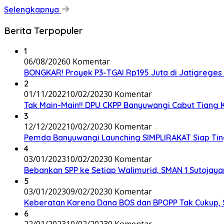
Selengkapnya
Berita Terpopuler
1
06/08/2026
0 Komentar
BONGKAR! Proyek P3-TGAI Rp195 Juta di Jatigreges
2
01/11/2022
10/02/2023
0 Komentar
Tak Main-Main!! DPU CKPP Banyuwangi Cabut Tiang Ka
3
12/12/2022
10/02/2023
0 Komentar
Pemda Banyuwangi Launching SIMPLIRAKAT Siap Ting
4
03/01/2023
10/02/2023
0 Komentar
Bebankan SPP ke Setiap Walimurid, SMAN 1 Sutojayan
5
03/01/2023
09/02/2023
0 Komentar
Keberatan Karena Dana BOS dan BPOPP Tak Cukup,
6