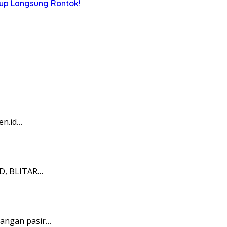
iup Langsung Rontok!
en.id…
ID, BLITAR…
bangan pasir…