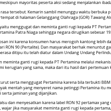
meskipun mayoritas peserta aksi sedang menjalankan ibad
 rasa tersebut. Kemarin sambil menunggu waktu berbuka 
rtempat di halaman Gelanggang Olahraga (GOR) Tawang Alu
 yaitu menggugat dan meminta ganti rugi kepada PT Pert
ertamina Patra Niaga sehingga negara dirugikan sebesar 1
plosan ini karena konsumen harus merogoh kantong lebih
ri RON 90 (Pertalite). Dan masyarakat berhak menuntut ga
rasa ditipu itu telah diatur dalam Undang Undang Perlin
meminta ganti rugi kepada PT Pertamina melalui mekanism
ami kerugian yang sama, maka dari itu hasil dari pertem
turut serta menggugat Pertamina karena bila terbukti BBM 
 minyak mentah yang menyeret nama petinggi Pertamina it
 serta jaminan yang dijanjikan.
alsu dan menyesatkan karena label RON 92 pertamax yang 
tu, wajar jika masyarakat meminta ganti rugi kepada pertam