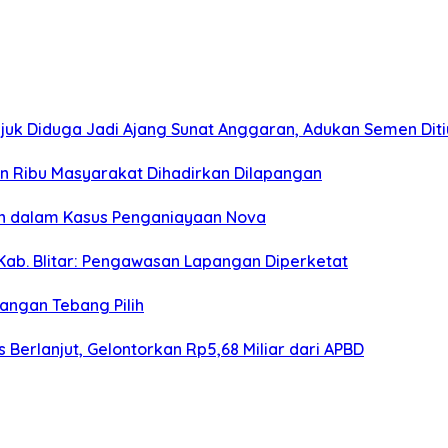
juk Diduga Jadi Ajang Sunat Anggaran, Adukan Semen Dit
san Ribu Masyarakat Dihadirkan Dilapangan
an dalam Kasus Penganiayaan Nova
Kab. Blitar: Pengawasan Lapangan Diperketat
angan Tebang Pilih
Berlanjut, Gelontorkan Rp5,68 Miliar dari APBD