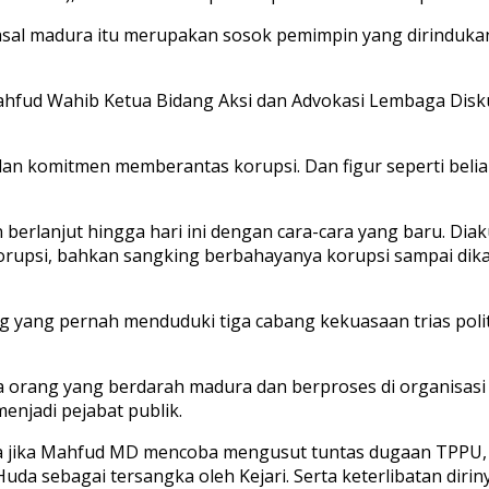
asal madura itu merupakan sosok pemimpin yang dirindukan
hfud Wahib Ketua Bidang Aksi dan Advokasi Lembaga Diskusi 
an komitmen memberantas korupsi. Dan figur seperti beli
berlanjut hingga hari ini dengan cara-cara yang baru. Diakui
orupsi, bahkan sangking berbahayanya korupsi sampai dikat
g yang pernah menduduki tiga cabang kekuasaan trias polit
a orang yang berdarah madura dan berproses di organisas
enjadi pejabat publik.
a jika Mahfud MD mencoba mengusut tuntas dugaan TPPU
uda sebagai tersangka oleh Kejari. Serta keterlibatan dirin