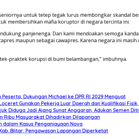
seniornya untuk tetep tegak lurus membongkar skandal besa
 membersihkan mafia koruptor di negara tercinta ini.
mendukung panjenenga. Dan kami mendoakan semoga kanda di
ai capres maupun sebagai cawapres. Karena negara ini masi
tek-praktek korupsi di bumi belambangan,” imbuhnya.
n Peserta, Dukungan Michael ke DPR RI 2029 Menguat
oceret Gunakan Pekerja Luar Daerah dan Kualifikasi Fisi
juk Diduga Jadi Ajang Sunat Anggaran, Adukan Semen Dit
san Ribu Masyarakat Dihadirkan Dilapangan
an dalam Kasus Penganiayaan Nova
Kab. Blitar: Pengawasan Lapangan Diperketat