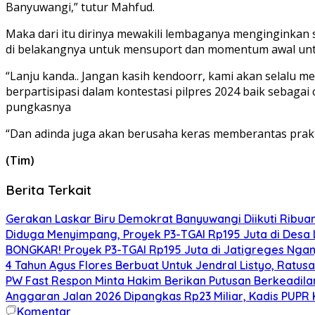
Banyuwangi,” tutur Mahfud.
Maka dari itu dirinya mewakili lembaganya menginginkan 
di belakangnya untuk mensuport dan momentum awal untuk
“Lanju kanda.. Jangan kasih kendoorr, kami akan selalu 
berpartisipasi dalam kontestasi pilpres 2024 baik sebag
pungkasnya
“Dan adinda juga akan berusaha keras memberantas prak
(Tim)
Berita Terkait
Gerakan Laskar Biru Demokrat Banyuwangi Diikuti Ribua
Diduga Menyimpang, Proyek P3-TGAI Rp195 Juta di Desa L
BONGKAR! Proyek P3-TGAI Rp195 Juta di Jatigreges Ngan
4 Tahun Agus Flores Berbuat Untuk Jendral Listyo, Ratu
PW Fast Respon Minta Hakim Berikan Putusan Berkeadil
Anggaran Jalan 2026 Dipangkas Rp23 Miliar, Kadis PUPR 
Komentar