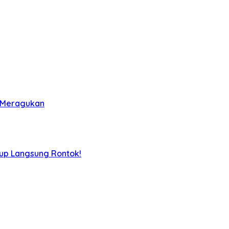
k Meragukan
iup Langsung Rontok!