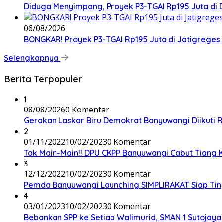
Diduga Menyimpang, Proyek P3-TGAI Rp195 Juta di D
06/08/2026
BONGKAR! Proyek P3-TGAI Rp195 Juta di Jatigreges
Selengkapnya
Berita Terpopuler
1
08/08/2026
0 Komentar
Gerakan Laskar Biru Demokrat Banyuwangi Diikuti 
2
01/11/2022
10/02/2023
0 Komentar
Tak Main-Main!! DPU CKPP Banyuwangi Cabut Tiang Ka
3
12/12/2022
10/02/2023
0 Komentar
Pemda Banyuwangi Launching SIMPLIRAKAT Siap Ting
4
03/01/2023
10/02/2023
0 Komentar
Bebankan SPP ke Setiap Walimurid, SMAN 1 Sutojayan