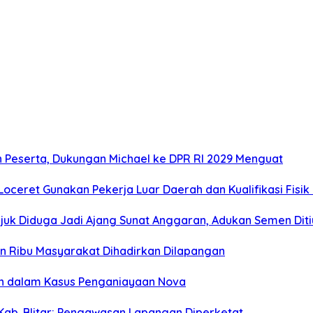
n Peserta, Dukungan Michael ke DPR RI 2029 Menguat
oceret Gunakan Pekerja Luar Daerah dan Kualifikasi Fisi
juk Diduga Jadi Ajang Sunat Anggaran, Adukan Semen Dit
san Ribu Masyarakat Dihadirkan Dilapangan
an dalam Kasus Penganiayaan Nova
Kab. Blitar: Pengawasan Lapangan Diperketat