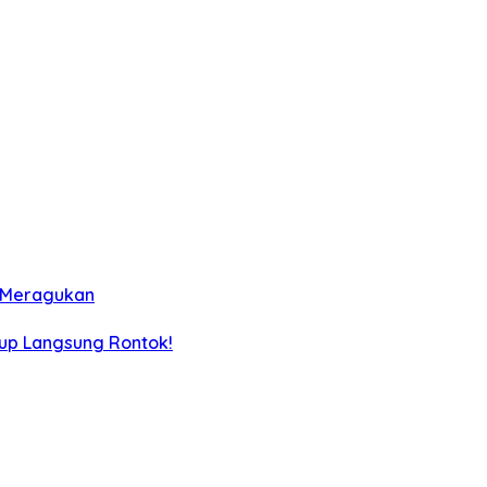
k Meragukan
iup Langsung Rontok!