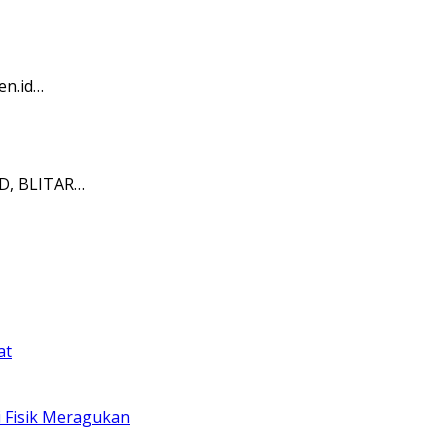
en.id…
ID, BLITAR…