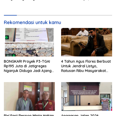
Pilih
Rp5,68 Miliar dari APBD
Rekomendasi untuk kamu
BONGKAR! Proyek P3-TGAI
4 Tahun Agus Flores Berbuat
Rp195 Juta di Jatigreges
Untuk Jendral Listyo,
Nganjuk Diduga Jadi Ajang
Ratusan Ribu Masyarakat
Sunat Anggaran, Adukan
Dihadirkan Dilapangan
Semen Ditiup Langsung
Rontok!
PW Fast Respon Minta Hakim
Anggaran Jalan 2026