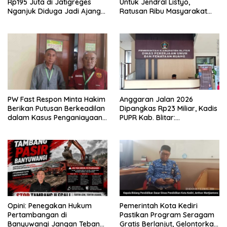
Rp195 Juta di Jatigreges
Untuk Jendral Listyo,
Nganjuk Diduga Jadi Ajang
Ratusan Ribu Masyarakat
Sunat Anggaran, Adukan
Dihadirkan Dilapangan
Semen Ditiup Langsung
Rontok!
PW Fast Respon Minta Hakim
Anggaran Jalan 2026
Berikan Putusan Berkeadilan
Dipangkas Rp23 Miliar, Kadis
dalam Kasus Penganiayaan
PUPR Kab. Blitar:
Nova
Pengawasan Lapangan
Diperketat
Opini: Penegakan Hukum
Pemerintah Kota Kediri
Pertambangan di
Pastikan Program Seragam
Banyuwangi Jangan Tebang
Gratis Berlanjut, Gelontorkan