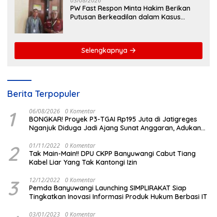
03/08/2026
PW Fast Respon Minta Hakim Berikan
Putusan Berkeadilan dalam Kasus
Penganiayaan Nova
Selengkapnya
Berita Terpopuler
1
06/08/2026
0 Komentar
BONGKAR! Proyek P3-TGAI Rp195 Juta di Jatigreges
Nganjuk Diduga Jadi Ajang Sunat Anggaran, Adukan
Semen Ditiup Langsung Rontok!
2
01/11/2022
0 Komentar
Tak Main-Main!! DPU CKPP Banyuwangi Cabut Tiang
Kabel Liar Yang Tak Kantongi Izin
3
12/12/2022
0 Komentar
Pemda Banyuwangi Launching SIMPLIRAKAT Siap
Tingkatkan Inovasi Informasi Produk Hukum Berbasi IT
03/01/2023
0 Komentar