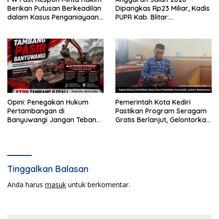
Berikan Putusan Berkeadilan
Dipangkas Rp23 Miliar, Kadis
dalam Kasus Penganiayaan
PUPR Kab. Blitar:
Nova
Pengawasan Lapangan
Diperketat
Opini: Penegakan Hukum
Pemerintah Kota Kediri
Pertambangan di
Pastikan Program Seragam
Banyuwangi Jangan Tebang
Gratis Berlanjut, Gelontorkan
Pilih
Rp5,68 Miliar dari APBD
Tinggalkan Balasan
Anda harus
masuk
untuk berkomentar.