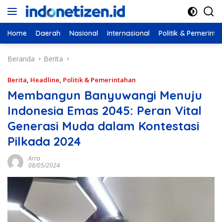
Langsung
ke
konten
Home
Daerah
Nasional
Internasional
Politik & Pemerint
Beranda
Berita
Berita
,
Headline
,
Politik & Pemerintahan
Membangun Banyuwangi Menuju
Indonesia Emas 2045: Peran Vital
Generasi Muda dalam Kontestasi
Pilkada 2024
Arra
08/05/2024