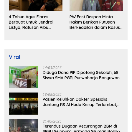
4 Tahun Agus Flores
PW Fast Respon Minta
Berbuat Untuk Jendral
Hakim Berikan Putusan
Listyo, Ratusan Ribu
Berkeadilan dalam Kasus
Masyarakat Dihadirkan
Penganiayaan Nova
Dilapangan
Viral
14/03/2026
Diduga Dana PIP Dipotong Sekolah, 68
Siswa SMA PGRI Purwoharjo Banyuwangi
Hanya Terima Sisa Rp200 Ribu
13/08/2025
Pasien Keluhkan Dokter Spesialis
Jantung RS Al Huda Kerap Terlambat,
Diduga Langgar Aturan Jadwal Praktik
21/05/2025
Terendus Dugaan Kecurangan BBM di
SPBU Selopuro, Armada Siluman Bolak-