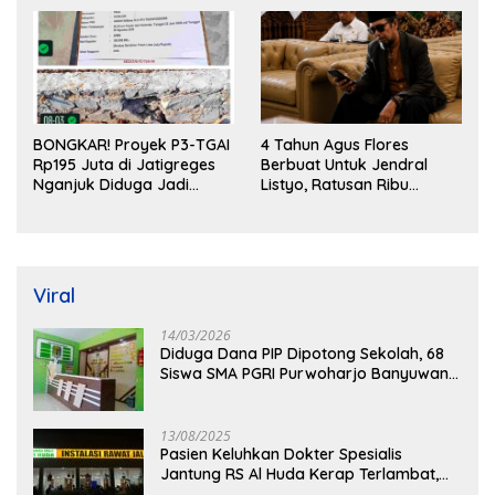
BONGKAR! Proyek P3-TGAI
4 Tahun Agus Flores
Rp195 Juta di Jatigreges
Berbuat Untuk Jendral
Nganjuk Diduga Jadi
Listyo, Ratusan Ribu
Ajang Sunat Anggaran,
Masyarakat Dihadirkan
Adukan Semen Ditiup
Dilapangan
Langsung Rontok!
Viral
14/03/2026
Diduga Dana PIP Dipotong Sekolah, 68
Siswa SMA PGRI Purwoharjo Banyuwangi
Hanya Terima Sisa Rp200 Ribu
13/08/2025
Pasien Keluhkan Dokter Spesialis
Jantung RS Al Huda Kerap Terlambat,
Diduga Langgar Aturan Jadwal Praktik