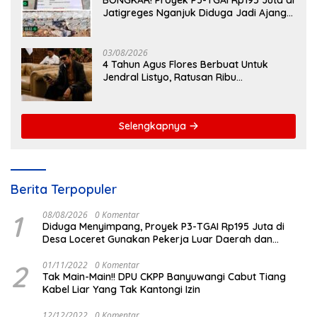
BONGKAR! Proyek P3-TGAI Rp195 Juta di
Jatigreges Nganjuk Diduga Jadi Ajang
Sunat Anggaran, Adukan Semen Ditiup
Langsung Rontok!
03/08/2026
4 Tahun Agus Flores Berbuat Untuk
Jendral Listyo, Ratusan Ribu
Masyarakat Dihadirkan Dilapangan
Selengkapnya
Berita Terpopuler
1
08/08/2026
0 Komentar
Diduga Menyimpang, Proyek P3-TGAI Rp195 Juta di
Desa Loceret Gunakan Pekerja Luar Daerah dan
Kualifikasi Fisik Meragukan
2
01/11/2022
0 Komentar
Tak Main-Main!! DPU CKPP Banyuwangi Cabut Tiang
Kabel Liar Yang Tak Kantongi Izin
12/12/2022
0 Komentar