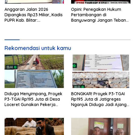
Anggaran Jalan 2026
Opini: Penegakan Hukum
Dipangkas Rp23 Miliar, Kadis
Pertambangan di
PUPR Kab. Blitar:
Banyuwangi Jangan Tebang
Pengawasan Lapangan
Pilih
Diperketat
Rekomendasi untuk kamu
Diduga Menyimpang, Proyek
BONGKAR! Proyek P3-TGAI
P3-TGAI Rp195 Juta di Desa
Rp195 Juta di Jatigreges
Loceret Gunakan Pekerja
Nganjuk Diduga Jadi Ajang
Luar Daerah dan Kualifikasi
Sunat Anggaran, Adukan
Fisik Meragukan
Semen Ditiup Langsung
Rontok!