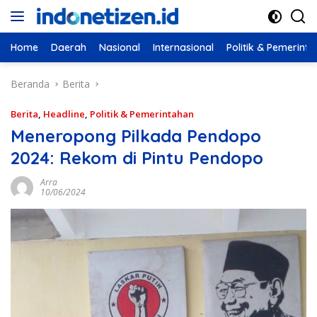
Langsung
ke
konten
Home
Daerah
Nasional
Internasional
Politik & Pemerint
Beranda
Berita
Berita
,
Headline
,
Politik & Pemerintahan
Meneropong Pilkada Pendopo
2024: Rekom di Pintu Pendopo
Arra
10/06/2024