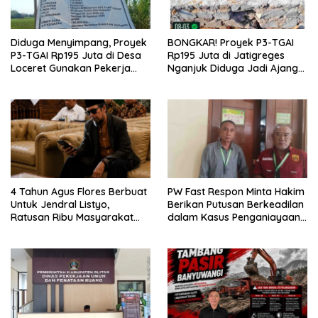
Diduga Menyimpang, Proyek
BONGKAR! Proyek P3-TGAI
P3-TGAI Rp195 Juta di Desa
Rp195 Juta di Jatigreges
Loceret Gunakan Pekerja
Nganjuk Diduga Jadi Ajang
Luar Daerah dan Kualifikasi
Sunat Anggaran, Adukan
Fisik Meragukan
Semen Ditiup Langsung
Rontok!
4 Tahun Agus Flores Berbuat
PW Fast Respon Minta Hakim
Untuk Jendral Listyo,
Berikan Putusan Berkeadilan
Ratusan Ribu Masyarakat
dalam Kasus Penganiayaan
Dihadirkan Dilapangan
Nova