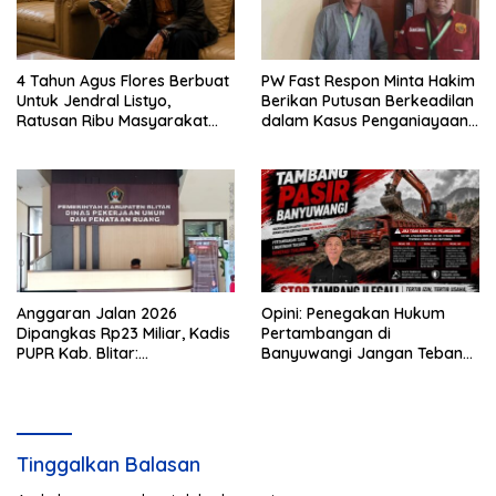
4 Tahun Agus Flores Berbuat
PW Fast Respon Minta Hakim
Untuk Jendral Listyo,
Berikan Putusan Berkeadilan
Ratusan Ribu Masyarakat
dalam Kasus Penganiayaan
Dihadirkan Dilapangan
Nova
Anggaran Jalan 2026
Opini: Penegakan Hukum
Dipangkas Rp23 Miliar, Kadis
Pertambangan di
PUPR Kab. Blitar:
Banyuwangi Jangan Tebang
Pengawasan Lapangan
Pilih
Diperketat
Tinggalkan Balasan