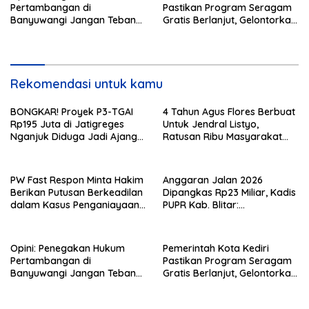
Pertambangan di
Pastikan Program Seragam
Banyuwangi Jangan Tebang
Gratis Berlanjut, Gelontorkan
Pilih
Rp5,68 Miliar dari APBD
Rekomendasi untuk kamu
BONGKAR! Proyek P3-TGAI
4 Tahun Agus Flores Berbuat
Rp195 Juta di Jatigreges
Untuk Jendral Listyo,
Nganjuk Diduga Jadi Ajang
Ratusan Ribu Masyarakat
Sunat Anggaran, Adukan
Dihadirkan Dilapangan
Semen Ditiup Langsung
Rontok!
PW Fast Respon Minta Hakim
Anggaran Jalan 2026
Berikan Putusan Berkeadilan
Dipangkas Rp23 Miliar, Kadis
dalam Kasus Penganiayaan
PUPR Kab. Blitar:
Nova
Pengawasan Lapangan
Diperketat
Opini: Penegakan Hukum
Pemerintah Kota Kediri
Pertambangan di
Pastikan Program Seragam
Banyuwangi Jangan Tebang
Gratis Berlanjut, Gelontorkan
Pilih
Rp5,68 Miliar dari APBD