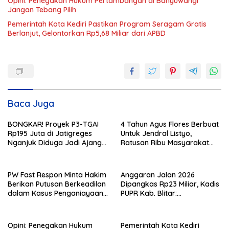
Opini: Penegakan Hukum Pertambangan di Banyuwangi
Jangan Tebang Pilih
Pemerintah Kota Kediri Pastikan Program Seragam Gratis
Berlanjut, Gelontorkan Rp5,68 Miliar dari APBD
Baca Juga
BONGKAR! Proyek P3-TGAI
4 Tahun Agus Flores Berbuat
Rp195 Juta di Jatigreges
Untuk Jendral Listyo,
Nganjuk Diduga Jadi Ajang
Ratusan Ribu Masyarakat
Sunat Anggaran, Adukan
Dihadirkan Dilapangan
Semen Ditiup Langsung
Rontok!
PW Fast Respon Minta Hakim
Anggaran Jalan 2026
Berikan Putusan Berkeadilan
Dipangkas Rp23 Miliar, Kadis
dalam Kasus Penganiayaan
PUPR Kab. Blitar:
Nova
Pengawasan Lapangan
Diperketat
Opini: Penegakan Hukum
Pemerintah Kota Kediri