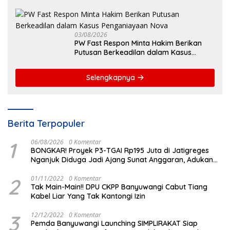
Masyarakat Dihadirkan Dilapangan
03/08/2026
PW Fast Respon Minta Hakim Berikan
Putusan Berkeadilan dalam Kasus
Penganiayaan Nova
Selengkapnya
Berita Terpopuler
1
06/08/2026
0 Komentar
BONGKAR! Proyek P3-TGAI Rp195 Juta di Jatigreges
Nganjuk Diduga Jadi Ajang Sunat Anggaran, Adukan
Semen Ditiup Langsung Rontok!
2
01/11/2022
0 Komentar
Tak Main-Main!! DPU CKPP Banyuwangi Cabut Tiang
Kabel Liar Yang Tak Kantongi Izin
3
12/12/2022
0 Komentar
Pemda Banyuwangi Launching SIMPLIRAKAT Siap