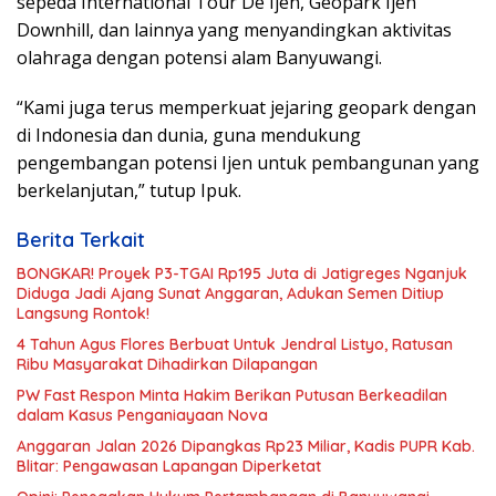
sepeda International Tour De Ijen, Geopark Ijen
Downhill, dan lainnya yang menyandingkan aktivitas
olahraga dengan potensi alam Banyuwangi.
“Kami juga terus memperkuat jejaring geopark dengan
di Indonesia dan dunia, guna mendukung
pengembangan potensi Ijen untuk pembangunan yang
berkelanjutan,” tutup Ipuk.
Berita Terkait
BONGKAR! Proyek P3-TGAI Rp195 Juta di Jatigreges Nganjuk
Diduga Jadi Ajang Sunat Anggaran, Adukan Semen Ditiup
Langsung Rontok!
4 Tahun Agus Flores Berbuat Untuk Jendral Listyo, Ratusan
Ribu Masyarakat Dihadirkan Dilapangan
PW Fast Respon Minta Hakim Berikan Putusan Berkeadilan
dalam Kasus Penganiayaan Nova
Anggaran Jalan 2026 Dipangkas Rp23 Miliar, Kadis PUPR Kab.
Blitar: Pengawasan Lapangan Diperketat