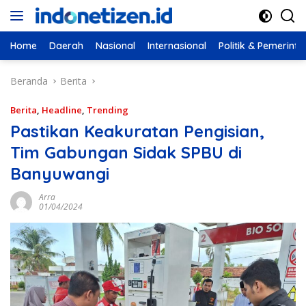
Langsung
ke
konten
Home
Daerah
Nasional
Internasional
Politik & Pemerint
Beranda
Berita
Berita
,
Headline
,
Trending
Pastikan Keakuratan Pengisian,
Tim Gabungan Sidak SPBU di
Banyuwangi
Arra
01/04/2024