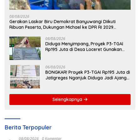
08/08/2026
Gerakan Laskar Biru Demokrat Banyuwangi Diikuti
Ribuan Peserta, Dukungan Michael ke DPR RI 2029
Menguat
08/08/2026
Diduga Menyimpang, Proyek P3-TGAI
Rp195 Juta di Desa Loceret Gunakan
Pekerja Luar Daerah dan Kualifikasi Fisik
Meragukan
06/08/2026
BONGKAR! Proyek P3-TGAI Rp195 Juta di
Jatigreges Nganjuk Diduga Jadi Ajang
Sunat Anggaran, Adukan Semen Ditiup
Langsung Rontok!
Selengkapnya
Berita Terpopuler
08/08/2026
0 Komentar