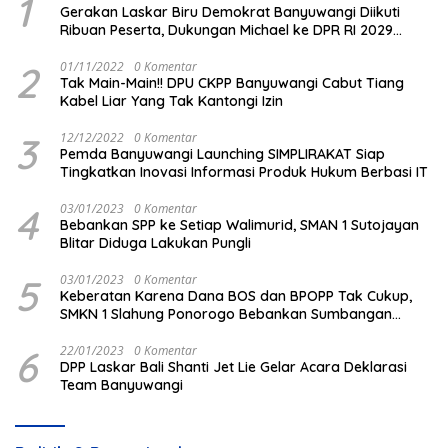
1
Gerakan Laskar Biru Demokrat Banyuwangi Diikuti
Ribuan Peserta, Dukungan Michael ke DPR RI 2029
Menguat
2
01/11/2022
0 Komentar
Tak Main-Main!! DPU CKPP Banyuwangi Cabut Tiang
Kabel Liar Yang Tak Kantongi Izin
3
12/12/2022
0 Komentar
Pemda Banyuwangi Launching SIMPLIRAKAT Siap
Tingkatkan Inovasi Informasi Produk Hukum Berbasi IT
4
03/01/2023
0 Komentar
Bebankan SPP ke Setiap Walimurid, SMAN 1 Sutojayan
Blitar Diduga Lakukan Pungli
5
03/01/2023
0 Komentar
Keberatan Karena Dana BOS dan BPOPP Tak Cukup,
SMKN 1 Slahung Ponorogo Bebankan Sumbangan
Beraroma Pungli
6
22/01/2023
0 Komentar
DPP Laskar Bali Shanti Jet Lie Gelar Acara Deklarasi
Team Banyuwangi