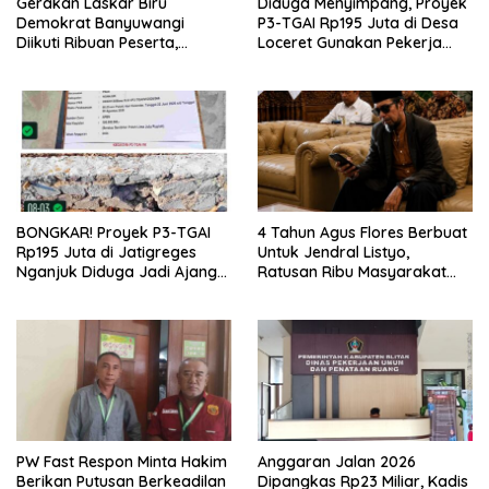
Gerakan Laskar Biru
Diduga Menyimpang, Proyek
Demokrat Banyuwangi
P3-TGAI Rp195 Juta di Desa
Diikuti Ribuan Peserta,
Loceret Gunakan Pekerja
Dukungan Michael ke DPR RI
Luar Daerah dan Kualifikasi
2029 Menguat
Fisik Meragukan
BONGKAR! Proyek P3-TGAI
4 Tahun Agus Flores Berbuat
Rp195 Juta di Jatigreges
Untuk Jendral Listyo,
Nganjuk Diduga Jadi Ajang
Ratusan Ribu Masyarakat
Sunat Anggaran, Adukan
Dihadirkan Dilapangan
Semen Ditiup Langsung
Rontok!
PW Fast Respon Minta Hakim
Anggaran Jalan 2026
Berikan Putusan Berkeadilan
Dipangkas Rp23 Miliar, Kadis