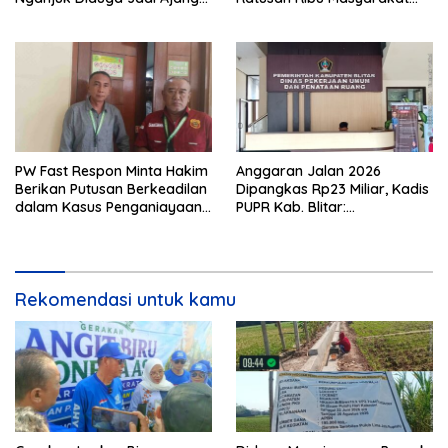
Sunat Anggaran, Adukan
Dihadirkan Dilapangan
Semen Ditiup Langsung
Rontok!
PW Fast Respon Minta Hakim
Anggaran Jalan 2026
Berikan Putusan Berkeadilan
Dipangkas Rp23 Miliar, Kadis
dalam Kasus Penganiayaan
PUPR Kab. Blitar:
Nova
Pengawasan Lapangan
Diperketat
Rekomendasi untuk kamu