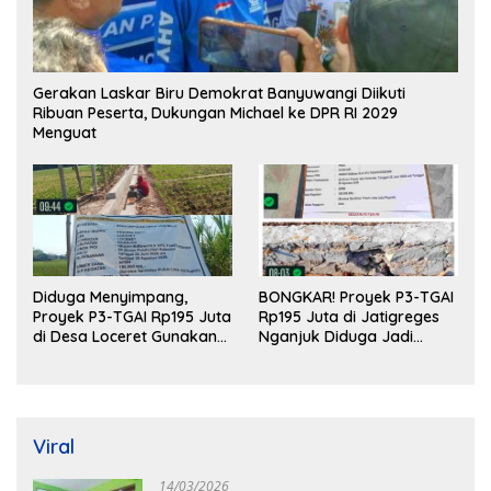
Gerakan Laskar Biru Demokrat Banyuwangi Diikuti
Ribuan Peserta, Dukungan Michael ke DPR RI 2029
Menguat
Diduga Menyimpang,
BONGKAR! Proyek P3-TGAI
Proyek P3-TGAI Rp195 Juta
Rp195 Juta di Jatigreges
di Desa Loceret Gunakan
Nganjuk Diduga Jadi
Pekerja Luar Daerah dan
Ajang Sunat Anggaran,
Kualifikasi Fisik Meragukan
Adukan Semen Ditiup
Langsung Rontok!
Viral
14/03/2026