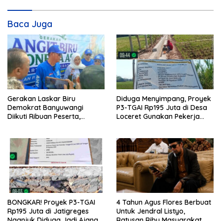
Baca Juga
Gerakan Laskar Biru
Diduga Menyimpang, Proyek
Demokrat Banyuwangi
P3-TGAI Rp195 Juta di Desa
Diikuti Ribuan Peserta,
Loceret Gunakan Pekerja
Dukungan Michael ke DPR RI
Luar Daerah dan Kualifikasi
2029 Menguat
Fisik Meragukan
BONGKAR! Proyek P3-TGAI
4 Tahun Agus Flores Berbuat
Rp195 Juta di Jatigreges
Untuk Jendral Listyo,
Nganjuk Diduga Jadi Ajang
Ratusan Ribu Masyarakat