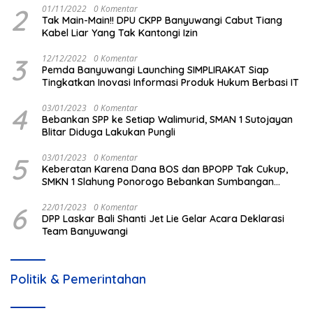
2
01/11/2022
0 Komentar
Tak Main-Main!! DPU CKPP Banyuwangi Cabut Tiang
Kabel Liar Yang Tak Kantongi Izin
3
12/12/2022
0 Komentar
Pemda Banyuwangi Launching SIMPLIRAKAT Siap
Tingkatkan Inovasi Informasi Produk Hukum Berbasi IT
4
03/01/2023
0 Komentar
Bebankan SPP ke Setiap Walimurid, SMAN 1 Sutojayan
Blitar Diduga Lakukan Pungli
5
03/01/2023
0 Komentar
Keberatan Karena Dana BOS dan BPOPP Tak Cukup,
SMKN 1 Slahung Ponorogo Bebankan Sumbangan
Beraroma Pungli
6
22/01/2023
0 Komentar
DPP Laskar Bali Shanti Jet Lie Gelar Acara Deklarasi
Team Banyuwangi
Politik & Pemerintahan