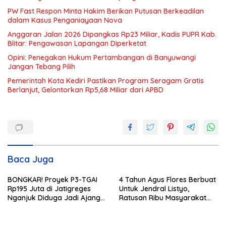
PW Fast Respon Minta Hakim Berikan Putusan Berkeadilan
dalam Kasus Penganiayaan Nova
Anggaran Jalan 2026 Dipangkas Rp23 Miliar, Kadis PUPR Kab.
Blitar: Pengawasan Lapangan Diperketat
Opini: Penegakan Hukum Pertambangan di Banyuwangi
Jangan Tebang Pilih
Pemerintah Kota Kediri Pastikan Program Seragam Gratis
Berlanjut, Gelontorkan Rp5,68 Miliar dari APBD
Baca Juga
BONGKAR! Proyek P3-TGAI
4 Tahun Agus Flores Berbuat
Rp195 Juta di Jatigreges
Untuk Jendral Listyo,
Nganjuk Diduga Jadi Ajang
Ratusan Ribu Masyarakat
Sunat Anggaran, Adukan
Dihadirkan Dilapangan
Semen Ditiup Langsung
Rontok!