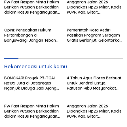
PW Fast Respon Minta Hakim
Anggaran Jalan 2026
Berikan Putusan Berkeadilan
Dipangkas Rp23 Miliar, Kadis
dalam Kasus Penganiayaan
PUPR Kab. Blitar:
Nova
Pengawasan Lapangan
Diperketat
Opini: Penegakan Hukum
Pemerintah Kota Kediri
Pertambangan di
Pastikan Program Seragam
Banyuwangi Jangan Tebang
Gratis Berlanjut, Gelontorkan
Pilih
Rp5,68 Miliar dari APBD
Rekomendasi untuk kamu
BONGKAR! Proyek P3-TGAI
4 Tahun Agus Flores Berbuat
Rp195 Juta di Jatigreges
Untuk Jendral Listyo,
Nganjuk Diduga Jadi Ajang
Ratusan Ribu Masyarakat
Sunat Anggaran, Adukan
Dihadirkan Dilapangan
Semen Ditiup Langsung
Rontok!
PW Fast Respon Minta Hakim
Anggaran Jalan 2026
Berikan Putusan Berkeadilan
Dipangkas Rp23 Miliar, Kadis
dalam Kasus Penganiayaan
PUPR Kab. Blitar:
Nova
Pengawasan Lapangan
Diperketat