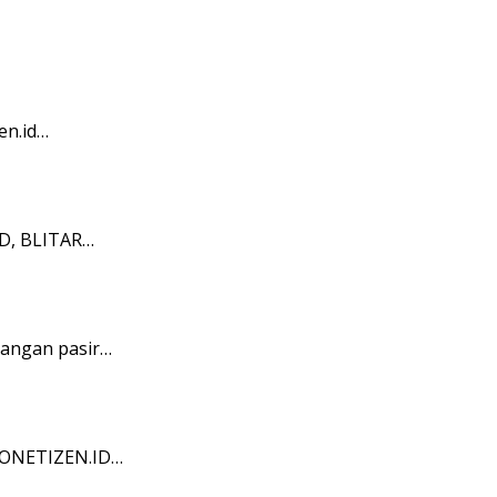
en.id…
ID, BLITAR…
bangan pasir…
NDONETIZEN.ID…