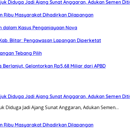
juk Diduga Jadi Ajang Sunat Anggaran, Adukan Semen Dit
san Ribu Masyarakat Dihadirkan Dilapangan
an dalam Kasus Penganiayaan Nova
Kab. Blitar: Pengawasan Lapangan Diperketat
angan Tebang Pilih
Berlanjut, Gelontorkan Rp5,68 Miliar dari APBD
juk Diduga Jadi Ajang Sunat Anggaran, Adukan Semen Dit
juk Diduga Jadi Ajang Sunat Anggaran, Adukan Semen…
san Ribu Masyarakat Dihadirkan Dilapangan