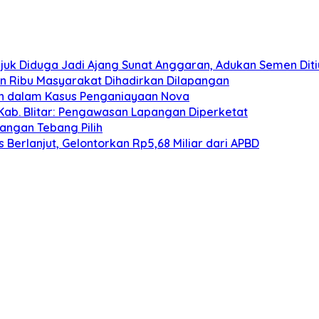
juk Diduga Jadi Ajang Sunat Anggaran, Adukan Semen Dit
san Ribu Masyarakat Dihadirkan Dilapangan
an dalam Kasus Penganiayaan Nova
Kab. Blitar: Pengawasan Lapangan Diperketat
angan Tebang Pilih
Berlanjut, Gelontorkan Rp5,68 Miliar dari APBD