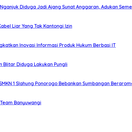
 Nganjuk Diduga Jadi Ajang Sunat Anggaran, Adukan Seme
bel Liar Yang Tak Kantongi Izin
katkan Inovasi Informasi Produk Hukum Berbasi IT
 Blitar Diduga Lakukan Pungli
 SMKN 1 Slahung Ponorogo Bebankan Sumbangan Beraroma
si Team Banyuwangi