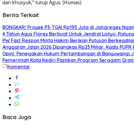
dan khusyuk,” tutup Agus. (Humas)
Berita Terkait
BONGKAR! Proyek P3-TGAI Rp195 Juta di Jatigreges Ngan
4 Tahun Agus Flores Berbuat Untuk Jendral Listyo, Ratu
PW Fast Respon Minta Hakim Berikan Putusan Berkeadil
Anggaran Jalan 2026 Dipangkas Rp23 Miliar, Kadis PUPR 
Opini: Penegakan Hukum Pertambangan di Banyuwangi J
Pemerintah Kota Kediri Pastikan Program Seragam Gratis 
Komentar
Baca Juga