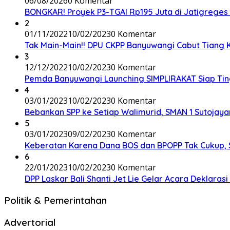
06/08/2026
0 Komentar
BONGKAR! Proyek P3-TGAI Rp195 Juta di Jatigreges
2
01/11/2022
10/02/2023
0 Komentar
Tak Main-Main!! DPU CKPP Banyuwangi Cabut Tiang Ka
3
12/12/2022
10/02/2023
0 Komentar
Pemda Banyuwangi Launching SIMPLIRAKAT Siap Ting
4
03/01/2023
10/02/2023
0 Komentar
Bebankan SPP ke Setiap Walimurid, SMAN 1 Sutojayan
5
03/01/2023
09/02/2023
0 Komentar
Keberatan Karena Dana BOS dan BPOPP Tak Cukup,
6
22/01/2023
10/02/2023
0 Komentar
DPP Laskar Bali Shanti Jet Lie Gelar Acara Deklara
Politik & Pemerintahan
Advertorial