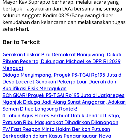
Mayor Kav Suprapto berharap, melalui acara yang
bertajuk Tasyakuran dan Do’a bersama ini, semoga
seluruh Anggota Kodim 0825/Banyuwangi diberi
kemudahan dan kelancaran dan melaksanakan tugas
sehari-hari.
Berita Terkait
Gerakan Laskar Biru Demokrat Banyuwangi Diikuti
Ribuan Peserta, Dukungan Michael ke DPR RI 2029
Menguat
Diduga Menyimpang, Proyek P3-TGAI Rp195 Juta di
Desa Loceret Gunakan Pekerja Luar Daerah dan
Kualifikasi Fisik Meragukan
BONGKAR! Proyek P3-TGAI Rp195 Juta di Jatigreges
Nganjuk Diduga Jadi Ajang Sunat Anggaran, Adukan
Semen Ditiup Langsung Rontok!
4 Tahun Agus Flores Berbuat Untuk Jendral Listyo,
Ratusan Ribu Masyarakat Dihadirkan Dilapangan
PW Fast Respon Minta Hakim Berikan Putusan
Berkeadilan dalam Kasus Penganiayaan Nova