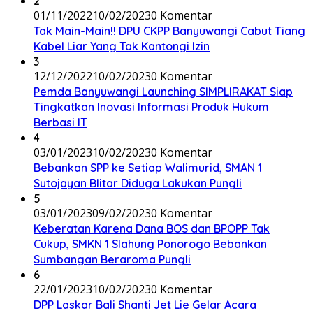
2
01/11/2022
10/02/2023
0 Komentar
Tak Main-Main!! DPU CKPP Banyuwangi Cabut Tiang
Kabel Liar Yang Tak Kantongi Izin
3
12/12/2022
10/02/2023
0 Komentar
Pemda Banyuwangi Launching SIMPLIRAKAT Siap
Tingkatkan Inovasi Informasi Produk Hukum
Berbasi IT
4
03/01/2023
10/02/2023
0 Komentar
Bebankan SPP ke Setiap Walimurid, SMAN 1
Sutojayan Blitar Diduga Lakukan Pungli
5
03/01/2023
09/02/2023
0 Komentar
Keberatan Karena Dana BOS dan BPOPP Tak
Cukup, SMKN 1 Slahung Ponorogo Bebankan
Sumbangan Beraroma Pungli
6
22/01/2023
10/02/2023
0 Komentar
DPP Laskar Bali Shanti Jet Lie Gelar Acara