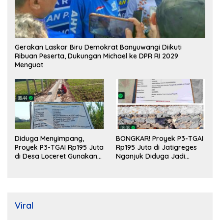
Gerakan Laskar Biru Demokrat Banyuwangi Diikuti
Ribuan Peserta, Dukungan Michael ke DPR RI 2029
Menguat
Diduga Menyimpang,
BONGKAR! Proyek P3-TGAI
Proyek P3-TGAI Rp195 Juta
Rp195 Juta di Jatigreges
di Desa Loceret Gunakan
Nganjuk Diduga Jadi
Pekerja Luar Daerah dan
Ajang Sunat Anggaran,
Kualifikasi Fisik Meragukan
Adukan Semen Ditiup
Langsung Rontok!
Viral