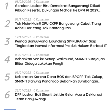
1
08/08/2026
0 Komentar
Gerakan Laskar Biru Demokrat Banyuwangi Diikuti
Ribuan Peserta, Dukungan Michael ke DPR RI 2029
Menguat
2
01/11/2022
0 Komentar
Tak Main-Main!! DPU CKPP Banyuwangi Cabut Tiang
Kabel Liar Yang Tak Kantongi Izin
3
12/12/2022
0 Komentar
Pemda Banyuwangi Launching SIMPLIRAKAT Siap
Tingkatkan Inovasi Informasi Produk Hukum Berbasi IT
4
03/01/2023
0 Komentar
Bebankan SPP ke Setiap Walimurid, SMAN 1 Sutojayan
Blitar Diduga Lakukan Pungli
5
03/01/2023
0 Komentar
Keberatan Karena Dana BOS dan BPOPP Tak Cukup,
SMKN 1 Slahung Ponorogo Bebankan Sumbangan
Beraroma Pungli
6
22/01/2023
0 Komentar
DPP Laskar Bali Shanti Jet Lie Gelar Acara Deklarasi
Team Banyuwangi