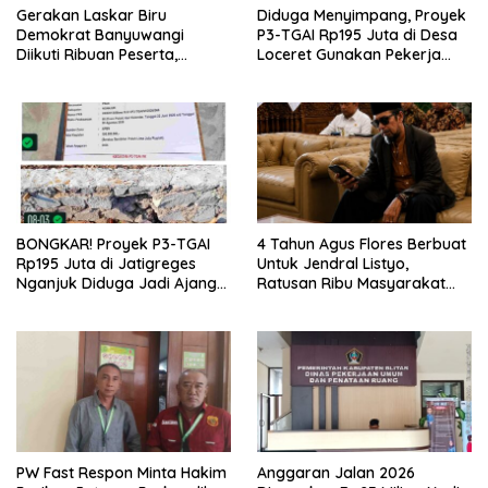
Gerakan Laskar Biru
Diduga Menyimpang, Proyek
Demokrat Banyuwangi
P3-TGAI Rp195 Juta di Desa
Diikuti Ribuan Peserta,
Loceret Gunakan Pekerja
Dukungan Michael ke DPR RI
Luar Daerah dan Kualifikasi
2029 Menguat
Fisik Meragukan
BONGKAR! Proyek P3-TGAI
4 Tahun Agus Flores Berbuat
Rp195 Juta di Jatigreges
Untuk Jendral Listyo,
Nganjuk Diduga Jadi Ajang
Ratusan Ribu Masyarakat
Sunat Anggaran, Adukan
Dihadirkan Dilapangan
Semen Ditiup Langsung
Rontok!
PW Fast Respon Minta Hakim
Anggaran Jalan 2026