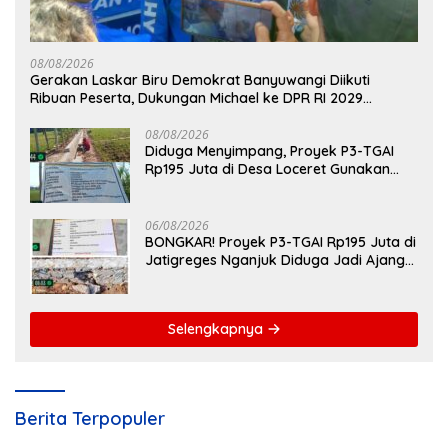
08/08/2026
Gerakan Laskar Biru Demokrat Banyuwangi Diikuti
Ribuan Peserta, Dukungan Michael ke DPR RI 2029
Menguat
08/08/2026
Diduga Menyimpang, Proyek P3-TGAI
Rp195 Juta di Desa Loceret Gunakan
Pekerja Luar Daerah dan Kualifikasi Fisik
Meragukan
06/08/2026
BONGKAR! Proyek P3-TGAI Rp195 Juta di
Jatigreges Nganjuk Diduga Jadi Ajang
Sunat Anggaran, Adukan Semen Ditiup
Langsung Rontok!
Selengkapnya
Berita Terpopuler