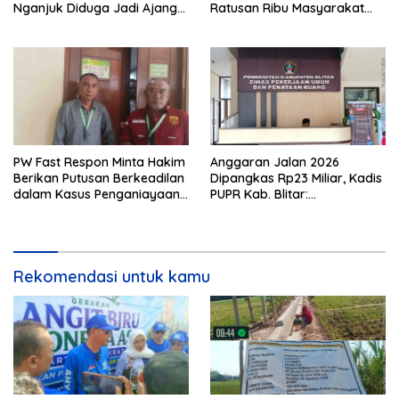
Nganjuk Diduga Jadi Ajang
Ratusan Ribu Masyarakat
Sunat Anggaran, Adukan
Dihadirkan Dilapangan
Semen Ditiup Langsung
Rontok!
PW Fast Respon Minta Hakim
Anggaran Jalan 2026
Berikan Putusan Berkeadilan
Dipangkas Rp23 Miliar, Kadis
dalam Kasus Penganiayaan
PUPR Kab. Blitar:
Nova
Pengawasan Lapangan
Diperketat
Rekomendasi untuk kamu