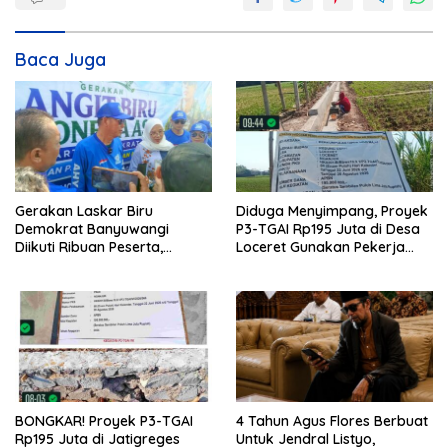
Baca Juga
Gerakan Laskar Biru
Diduga Menyimpang, Proyek
Demokrat Banyuwangi
P3-TGAI Rp195 Juta di Desa
Diikuti Ribuan Peserta,
Loceret Gunakan Pekerja
Dukungan Michael ke DPR RI
Luar Daerah dan Kualifikasi
2029 Menguat
Fisik Meragukan
BONGKAR! Proyek P3-TGAI
4 Tahun Agus Flores Berbuat
Rp195 Juta di Jatigreges
Untuk Jendral Listyo,