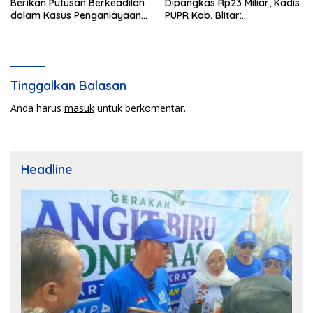
Berikan Putusan Berkeadilan
Dipangkas Rp23 Miliar, Kadis
dalam Kasus Penganiayaan
PUPR Kab. Blitar:
Nova
Pengawasan Lapangan
Diperketat
Tinggalkan Balasan
Anda harus
masuk
untuk berkomentar.
Headline