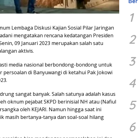
Ber
1
um Lembaga Diskusi Kajian Sosial Pilar Jaringan
2
Madani mengatakan rencana kedatangan Presiden
enin, 09 Januari 2023 merupakan salah satu
angan aktivis.
3
 pasti media nasional berbondong-bondong untuk
r persoalan di Banyuwangi di ketahui Pak Jokowi
4
023.
ndrung sangat banyak. Salah satunya adalah kasus
5
leh oknum pejabat SKPD berinisial NH atau (Nafiul
ersangka oleh KEJARI. Namun hingga saat ini
ik masih bertanya-tanya dan soal-soal hilang
6