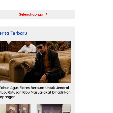
ahkan Peringatan
Penuh Semangat dan
rdekaan RI ke-
Kebersamaan
Selengkapnya
erita Terbaru
Tahun Agus Flores Berbuat Untuk Jendral
styo, Ratusan Ribu Masyarakat Dihadirkan
lapangan