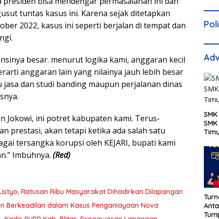
 presiden bisa mendengar permasalahan ini dan
ut tuntas kasus ini. Karena sejak ditetapkan
Pol
ber 2022, kasus ini seperti berjalan di tempat dan
ngi.
Adv
nsinya besar. menurut logika kami, anggaran kecil
rarti anggaran lain yang nilainya jauh lebih besar
 jasa dan studi banding maupun perjalanan dinas
snya.
SMK 
 Jokowi, ini potret kabupaten kami. Terus-
SMK 
prestasi, akan tetapi ketika ada salah satu
Tim
agai tersangka korupsi oleh KEJARI, bupati kami
an.” Imbuhnya.
(Red)
 Listyo, Ratusan Ribu Masyarakat Dihadirkan Dilapangan
Turn
an Berkeadilan dalam Kasus Penganiayaan Nova
Anta
Tum