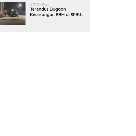
Jadwal Praktik
21/05/2025
Terendus Dugaan
Kecurangan BBM di SPBU
Selopuro, Armada Siluman
Bolak-Balik Isi Pertalite