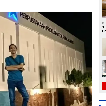
03
4 
Li
Di