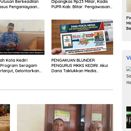
Putusan Berkeadilan
Dipangkas Rp23 Miliar, Kadis
asus Penganiayaan
PUPR Kab. Blitar: Pengawasan
Lapangan Diperketat
PW
Mi
Be
Be
K
P
Vi
ah Kota Kediri
PENGAKUAN BLUNDER
n Program Seragam
PENGURUS MKKS KEDIRI: Akui
rlanjut, Gelontorkan
Dana Taklukkan Media
iliar dari APBD
Bersumber dari Potongan 20%
Tunjangan Sertifikasi Kepala
Sekolah!