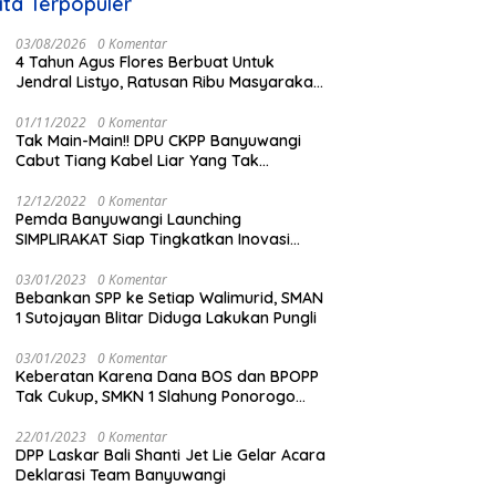
ita Terpopuler
03/08/2026
0 Komentar
4 Tahun Agus Flores Berbuat Untuk
Jendral Listyo, Ratusan Ribu Masyarakat
Dihadirkan Dilapangan
01/11/2022
0 Komentar
Tak Main-Main!! DPU CKPP Banyuwangi
Cabut Tiang Kabel Liar Yang Tak
Kantongi Izin
12/12/2022
0 Komentar
Pemda Banyuwangi Launching
SIMPLIRAKAT Siap Tingkatkan Inovasi
Informasi Produk Hukum Berbasi IT
03/01/2023
0 Komentar
Bebankan SPP ke Setiap Walimurid, SMAN
1 Sutojayan Blitar Diduga Lakukan Pungli
03/01/2023
0 Komentar
Keberatan Karena Dana BOS dan BPOPP
Tak Cukup, SMKN 1 Slahung Ponorogo
Bebankan Sumbangan Beraroma Pungli
22/01/2023
0 Komentar
DPP Laskar Bali Shanti Jet Lie Gelar Acara
Deklarasi Team Banyuwangi