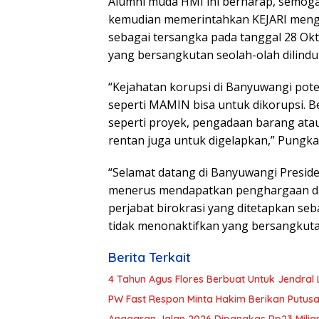
Alumni muda HMI ini berharap, semoga
kemudian memerintahkan KEJARI mengus
sebagai tersangka pada tanggal 28 Okto
yang bersangkutan seolah-olah dilindu
“Kejahatan korupsi di Banyuwangi pote
seperti MAMIN bisa untuk dikorupsi. Be
seperti proyek, pengadaan barang atau
rentan juga untuk digelapkan,” Pungka
“Selamat datang di Banyuwangi Presiden
menerus mendapatkan penghargaan dan 
perjabat birokrasi yang ditetapkan seb
tidak menonaktifkan yang bersangkut
Berita Terkait
4 Tahun Agus Flores Berbuat Untuk Jendral
PW Fast Respon Minta Hakim Berikan Putus