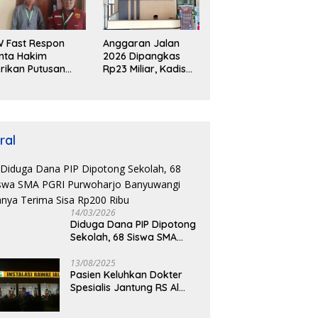
 Fast Respon
Anggaran Jalan
nta Hakim
2026 Dipangkas
rikan Putusan
Rp23 Miliar, Kadis
rkeadilan dalam
PUPR Kab. Blitar:
asus
Pengawasan
enganiayaan Nova
Lapangan
Diperketat
ral
14/03/2026
Diduga Dana PIP Dipotong
Sekolah, 68 Siswa SMA
PGRI Purwoharjo
Banyuwangi Hanya Terima
13/08/2025
Pasien Keluhkan Dokter
Sisa Rp200 Ribu
Spesialis Jantung RS Al
Huda Kerap Terlambat,
Diduga Langgar Aturan