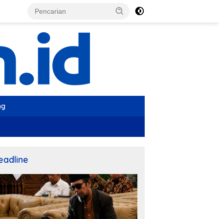
ng
eadline