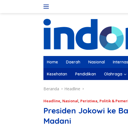
Langsung
ke
konten
Home
Daerah
Nasional
Internas
Kesehatan
Pendidikan
Olahraga
Beranda
Headline
Headline
,
Nasional
,
Peristiwa
,
Politik & Peme
Presiden Jokowi ke B
Madani