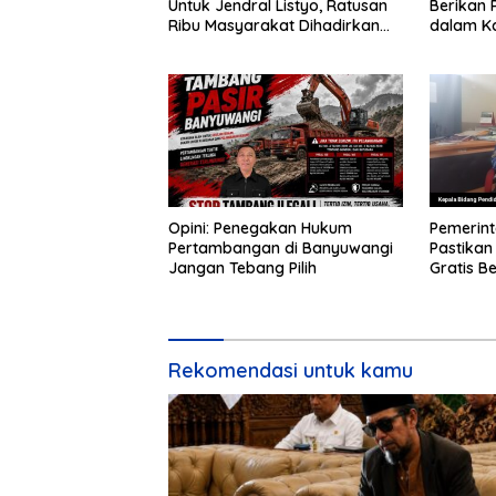
Untuk Jendral Listyo, Ratusan
Berikan 
Ribu Masyarakat Dihadirkan
dalam K
Dilapangan
Nova
Opini: Penegakan Hukum
Pemerint
Pertambangan di Banyuwangi
Pastika
Jangan Tebang Pilih
Gratis Be
Rp5,68 M
Rekomendasi untuk kamu