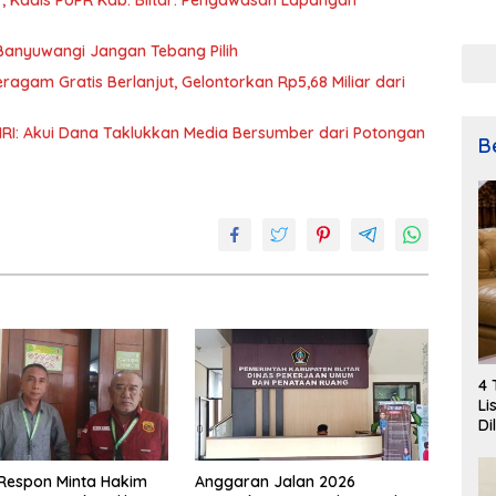
, Kadis PUPR Kab. Blitar: Pengawasan Lapangan
Meri
Keme
79
Banyuwangi Jangan Tebang Pilih
ragam Gratis Berlanjut, Gelontorkan Rp5,68 Miliar dari
: Akui Dana Taklukkan Media Bersumber dari Potongan
B
4 
Li
Di
Respon Minta Hakim
Anggaran Jalan 2026