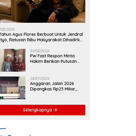
/08/2026
Tahun Agus Flores Berbuat Untuk Jendral
styo, Ratusan Ribu Masyarakat Dihadirkan
lapangan
03/08/2026
PW Fast Respon Minta
Hakim Berikan Putusan
Berkeadilan dalam Kasus
Penganiayaan Nova
28/07/2026
Anggaran Jalan 2026
Dipangkas Rp23 Miliar,
Kadis PUPR Kab. Blitar:
Pengawasan Lapangan
Diperketat
Selengkapnya