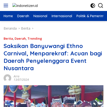
Langsung
ke
konten
Home
Daerah
Nasional
Internasional
Politik & Pemerint
Beranda
Berita
Berita
,
Daerah
,
Trending
Saksikan Banyuwangi Ethno
Carnival, Menparekraf: Acuan bagi
Daerah Penyelenggara Event
Nusantara
Arra
13/07/2024