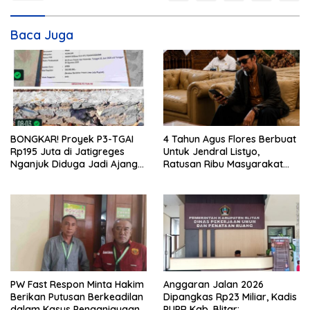
Baca Juga
BONGKAR! Proyek P3-TGAI
4 Tahun Agus Flores Berbuat
Rp195 Juta di Jatigreges
Untuk Jendral Listyo,
Nganjuk Diduga Jadi Ajang
Ratusan Ribu Masyarakat
Sunat Anggaran, Adukan
Dihadirkan Dilapangan
Semen Ditiup Langsung
Rontok!
PW Fast Respon Minta Hakim
Anggaran Jalan 2026
Berikan Putusan Berkeadilan
Dipangkas Rp23 Miliar, Kadis
dalam Kasus Penganiayaan
PUPR Kab. Blitar: