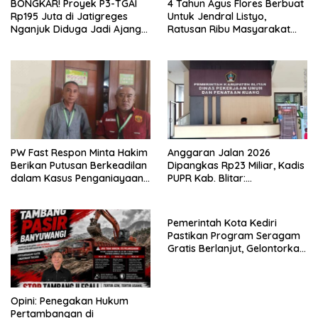
BONGKAR! Proyek P3-TGAI
4 Tahun Agus Flores Berbuat
Rp195 Juta di Jatigreges
Untuk Jendral Listyo,
Nganjuk Diduga Jadi Ajang
Ratusan Ribu Masyarakat
Sunat Anggaran, Adukan
Dihadirkan Dilapangan
Semen Ditiup Langsung
Rontok!
PW Fast Respon Minta Hakim
Anggaran Jalan 2026
Berikan Putusan Berkeadilan
Dipangkas Rp23 Miliar, Kadis
dalam Kasus Penganiayaan
PUPR Kab. Blitar:
Nova
Pengawasan Lapangan
Diperketat
Pemerintah Kota Kediri
Pastikan Program Seragam
Gratis Berlanjut, Gelontorkan
Rp5,68 Miliar dari APBD
Opini: Penegakan Hukum
Pertambangan di