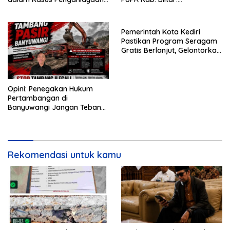
Nova
Pengawasan Lapangan
Diperketat
Pemerintah Kota Kediri
Pastikan Program Seragam
Gratis Berlanjut, Gelontorkan
Rp5,68 Miliar dari APBD
Opini: Penegakan Hukum
Pertambangan di
Banyuwangi Jangan Tebang
Pilih
Rekomendasi untuk kamu