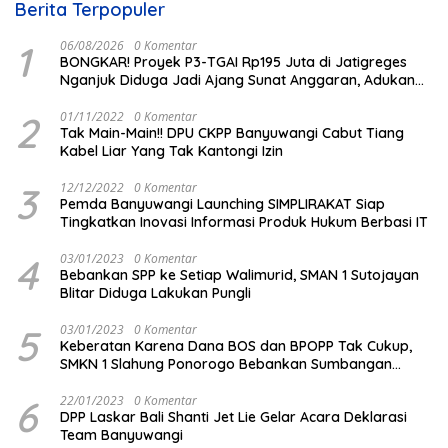
Berita Terpopuler
1
06/08/2026
0 Komentar
BONGKAR! Proyek P3-TGAI Rp195 Juta di Jatigreges
Nganjuk Diduga Jadi Ajang Sunat Anggaran, Adukan
Semen Ditiup Langsung Rontok!
2
01/11/2022
0 Komentar
Tak Main-Main!! DPU CKPP Banyuwangi Cabut Tiang
Kabel Liar Yang Tak Kantongi Izin
3
12/12/2022
0 Komentar
Pemda Banyuwangi Launching SIMPLIRAKAT Siap
Tingkatkan Inovasi Informasi Produk Hukum Berbasi IT
4
03/01/2023
0 Komentar
Bebankan SPP ke Setiap Walimurid, SMAN 1 Sutojayan
Blitar Diduga Lakukan Pungli
5
03/01/2023
0 Komentar
Keberatan Karena Dana BOS dan BPOPP Tak Cukup,
SMKN 1 Slahung Ponorogo Bebankan Sumbangan
Beraroma Pungli
6
22/01/2023
0 Komentar
DPP Laskar Bali Shanti Jet Lie Gelar Acara Deklarasi
Team Banyuwangi