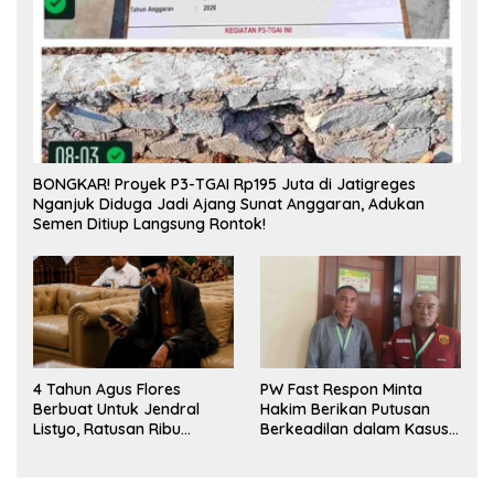
BONGKAR! Proyek P3-TGAI Rp195 Juta di Jatigreges
Nganjuk Diduga Jadi Ajang Sunat Anggaran, Adukan
Semen Ditiup Langsung Rontok!
4 Tahun Agus Flores
PW Fast Respon Minta
Berbuat Untuk Jendral
Hakim Berikan Putusan
Listyo, Ratusan Ribu
Berkeadilan dalam Kasus
Masyarakat Dihadirkan
Penganiayaan Nova
Dilapangan