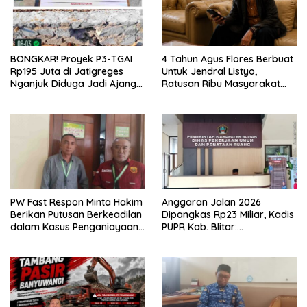
BONGKAR! Proyek P3-TGAI
4 Tahun Agus Flores Berbuat
Rp195 Juta di Jatigreges
Untuk Jendral Listyo,
Nganjuk Diduga Jadi Ajang
Ratusan Ribu Masyarakat
Sunat Anggaran, Adukan
Dihadirkan Dilapangan
Semen Ditiup Langsung
Rontok!
PW Fast Respon Minta Hakim
Anggaran Jalan 2026
Berikan Putusan Berkeadilan
Dipangkas Rp23 Miliar, Kadis
dalam Kasus Penganiayaan
PUPR Kab. Blitar:
Nova
Pengawasan Lapangan
Diperketat