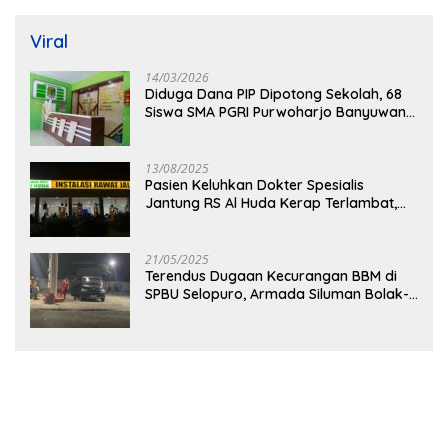
Viral
14/03/2026
Diduga Dana PIP Dipotong Sekolah, 68
Siswa SMA PGRI Purwoharjo Banyuwangi
Hanya Terima Sisa Rp200 Ribu
13/08/2025
Pasien Keluhkan Dokter Spesialis
Jantung RS Al Huda Kerap Terlambat,
Diduga Langgar Aturan Jadwal Praktik
21/05/2025
Terendus Dugaan Kecurangan BBM di
SPBU Selopuro, Armada Siluman Bolak-
Balik Isi Pertalite