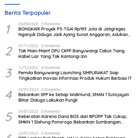
Berita Terpopuler
1
06/08/2026
0 Komentar
BONGKAR! Proyek P3-TGAI Rp195 Juta di Jatigreges
Nganjuk Diduga Jadi Ajang Sunat Anggaran, Adukan
Semen Ditiup Langsung Rontok!
2
01/11/2022
0 Komentar
Tak Main-Main!! DPU CKPP Banyuwangi Cabut Tiang
Kabel Liar Yang Tak Kantongi Izin
3
12/12/2022
0 Komentar
Pemda Banyuwangi Launching SIMPLIRAKAT Siap
Tingkatkan Inovasi Informasi Produk Hukum Berbasi IT
4
03/01/2023
0 Komentar
Bebankan SPP ke Setiap Walimurid, SMAN 1 Sutojayan
Blitar Diduga Lakukan Pungli
5
03/01/2023
0 Komentar
Keberatan Karena Dana BOS dan BPOPP Tak Cukup,
SMKN 1 Slahung Ponorogo Bebankan Sumbangan
Beraroma Pungli
22/01/2023
0 Komentar