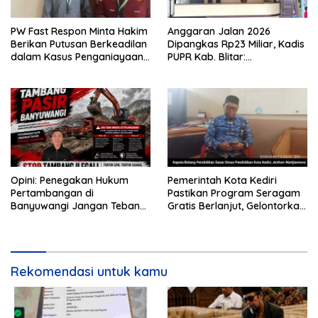
PW Fast Respon Minta Hakim
Anggaran Jalan 2026
Berikan Putusan Berkeadilan
Dipangkas Rp23 Miliar, Kadis
dalam Kasus Penganiayaan
PUPR Kab. Blitar:
Nova
Pengawasan Lapangan
Diperketat
Opini: Penegakan Hukum
Pemerintah Kota Kediri
Pertambangan di
Pastikan Program Seragam
Banyuwangi Jangan Tebang
Gratis Berlanjut, Gelontorkan
Pilih
Rp5,68 Miliar dari APBD
Rekomendasi untuk kamu