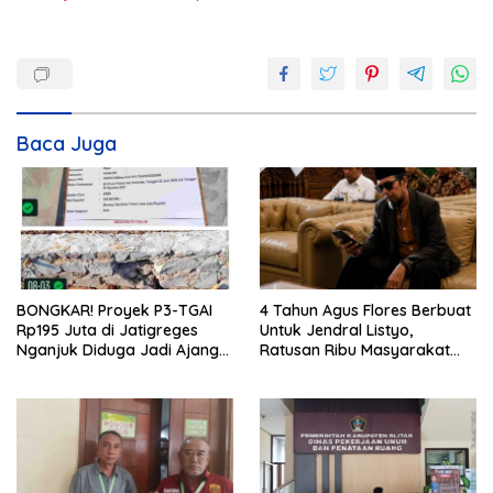
Baca Juga
BONGKAR! Proyek P3-TGAI
4 Tahun Agus Flores Berbuat
Rp195 Juta di Jatigreges
Untuk Jendral Listyo,
Nganjuk Diduga Jadi Ajang
Ratusan Ribu Masyarakat
Sunat Anggaran, Adukan
Dihadirkan Dilapangan
Semen Ditiup Langsung
Rontok!