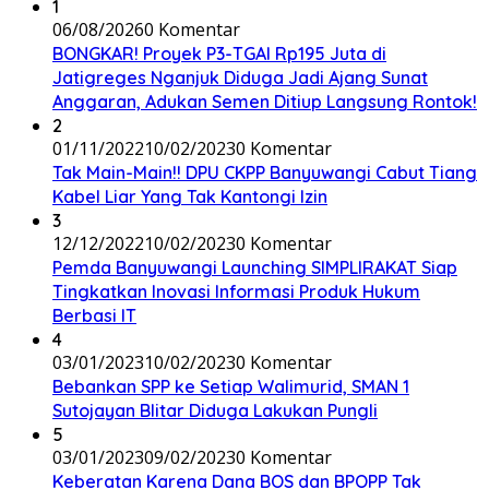
1
06/08/2026
0 Komentar
BONGKAR! Proyek P3-TGAI Rp195 Juta di
Jatigreges Nganjuk Diduga Jadi Ajang Sunat
Anggaran, Adukan Semen Ditiup Langsung Rontok!
2
01/11/2022
10/02/2023
0 Komentar
Tak Main-Main!! DPU CKPP Banyuwangi Cabut Tiang
Kabel Liar Yang Tak Kantongi Izin
3
12/12/2022
10/02/2023
0 Komentar
Pemda Banyuwangi Launching SIMPLIRAKAT Siap
Tingkatkan Inovasi Informasi Produk Hukum
Berbasi IT
4
03/01/2023
10/02/2023
0 Komentar
Bebankan SPP ke Setiap Walimurid, SMAN 1
Sutojayan Blitar Diduga Lakukan Pungli
5
03/01/2023
09/02/2023
0 Komentar
Keberatan Karena Dana BOS dan BPOPP Tak