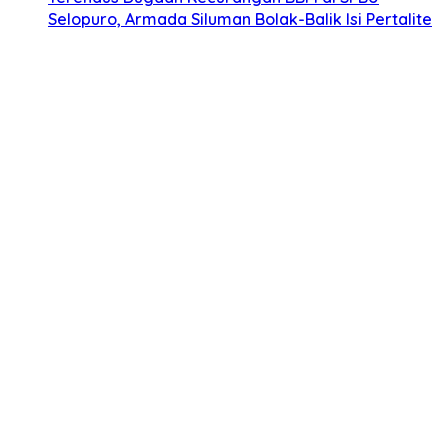
Selopuro, Armada Siluman Bolak-Balik Isi Pertalite