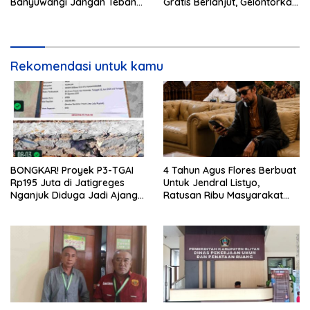
Banyuwangi Jangan Tebang
Gratis Berlanjut, Gelontorkan
Pilih
Rp5,68 Miliar dari APBD
Rekomendasi untuk kamu
BONGKAR! Proyek P3-TGAI
4 Tahun Agus Flores Berbuat
Rp195 Juta di Jatigreges
Untuk Jendral Listyo,
Nganjuk Diduga Jadi Ajang
Ratusan Ribu Masyarakat
Sunat Anggaran, Adukan
Dihadirkan Dilapangan
Semen Ditiup Langsung
Rontok!