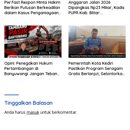
PW Fast Respon Minta Hakim
Anggaran Jalan 2026
Berikan Putusan Berkeadilan
Dipangkas Rp23 Miliar, Kadis
dalam Kasus Penganiayaan
PUPR Kab. Blitar:
Nova
Pengawasan Lapangan
Diperketat
Opini: Penegakan Hukum
Pemerintah Kota Kediri
Pertambangan di
Pastikan Program Seragam
Banyuwangi Jangan Tebang
Gratis Berlanjut, Gelontorkan
Pilih
Rp5,68 Miliar dari APBD
Tinggalkan Balasan
Anda harus
masuk
untuk berkomentar.