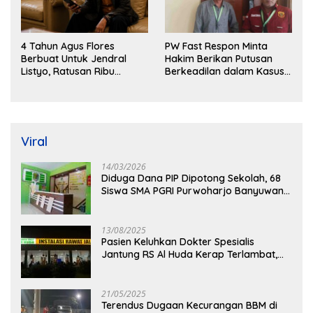
4 Tahun Agus Flores
PW Fast Respon Minta
Berbuat Untuk Jendral
Hakim Berikan Putusan
Listyo, Ratusan Ribu
Berkeadilan dalam Kasus
Masyarakat Dihadirkan
Penganiayaan Nova
Dilapangan
Viral
14/03/2026
Diduga Dana PIP Dipotong Sekolah, 68
Siswa SMA PGRI Purwoharjo Banyuwangi
Hanya Terima Sisa Rp200 Ribu
13/08/2025
Pasien Keluhkan Dokter Spesialis
Jantung RS Al Huda Kerap Terlambat,
Diduga Langgar Aturan Jadwal Praktik
21/05/2025
Terendus Dugaan Kecurangan BBM di