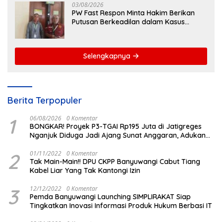
03/08/2026
PW Fast Respon Minta Hakim Berikan
Putusan Berkeadilan dalam Kasus
Penganiayaan Nova
Selengkapnya
Berita Terpopuler
1
06/08/2026
0 Komentar
BONGKAR! Proyek P3-TGAI Rp195 Juta di Jatigreges
Nganjuk Diduga Jadi Ajang Sunat Anggaran, Adukan
Semen Ditiup Langsung Rontok!
2
01/11/2022
0 Komentar
Tak Main-Main!! DPU CKPP Banyuwangi Cabut Tiang
Kabel Liar Yang Tak Kantongi Izin
3
12/12/2022
0 Komentar
Pemda Banyuwangi Launching SIMPLIRAKAT Siap
Tingkatkan Inovasi Informasi Produk Hukum Berbasi IT