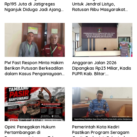
Rp195 Juta di Jatigreges
Untuk Jendral Listyo,
Nganjuk Diduga Jadi Ajang
Ratusan Ribu Masyarakat
Sunat Anggaran, Adukan
Dihadirkan Dilapangan
Semen Ditiup Langsung
Rontok!
PW Fast Respon Minta Hakim
Anggaran Jalan 2026
Berikan Putusan Berkeadilan
Dipangkas Rp23 Miliar, Kadis
dalam Kasus Penganiayaan
PUPR Kab. Blitar:
Nova
Pengawasan Lapangan
Diperketat
Opini: Penegakan Hukum
Pemerintah Kota Kediri
Pertambangan di
Pastikan Program Seragam