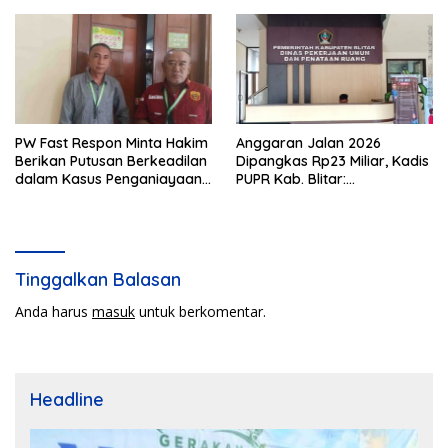
Semen Ditiup Langsung
Rontok!
PW Fast Respon Minta Hakim
Anggaran Jalan 2026
Berikan Putusan Berkeadilan
Dipangkas Rp23 Miliar, Kadis
dalam Kasus Penganiayaan
PUPR Kab. Blitar:
Nova
Pengawasan Lapangan
Diperketat
Tinggalkan Balasan
Anda harus
masuk
untuk berkomentar.
Headline