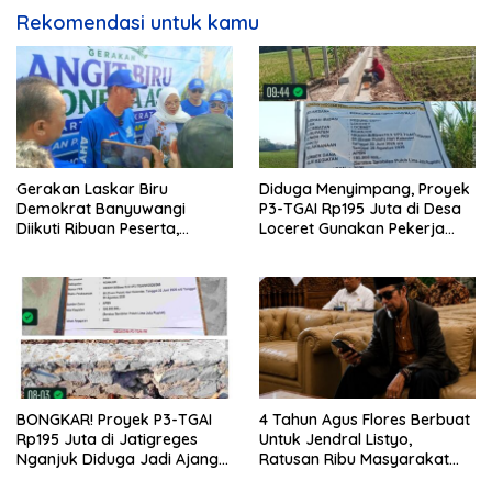
Rekomendasi untuk kamu
Gerakan Laskar Biru
Diduga Menyimpang, Proyek
Demokrat Banyuwangi
P3-TGAI Rp195 Juta di Desa
Diikuti Ribuan Peserta,
Loceret Gunakan Pekerja
Dukungan Michael ke DPR RI
Luar Daerah dan Kualifikasi
2029 Menguat
Fisik Meragukan
BONGKAR! Proyek P3-TGAI
4 Tahun Agus Flores Berbuat
Rp195 Juta di Jatigreges
Untuk Jendral Listyo,
Nganjuk Diduga Jadi Ajang
Ratusan Ribu Masyarakat
Sunat Anggaran, Adukan
Dihadirkan Dilapangan