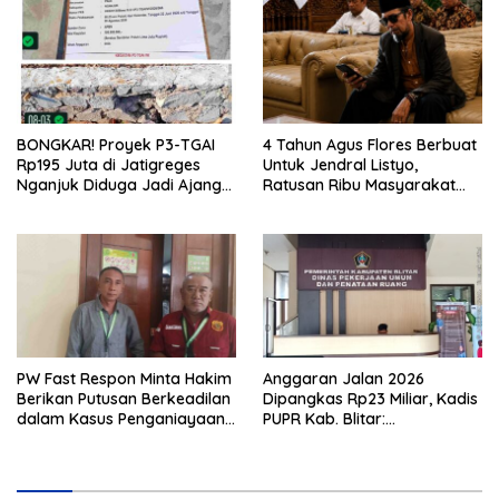
BONGKAR! Proyek P3-TGAI
4 Tahun Agus Flores Berbuat
Rp195 Juta di Jatigreges
Untuk Jendral Listyo,
Nganjuk Diduga Jadi Ajang
Ratusan Ribu Masyarakat
Sunat Anggaran, Adukan
Dihadirkan Dilapangan
Semen Ditiup Langsung
Rontok!
PW Fast Respon Minta Hakim
Anggaran Jalan 2026
Berikan Putusan Berkeadilan
Dipangkas Rp23 Miliar, Kadis
dalam Kasus Penganiayaan
PUPR Kab. Blitar:
Nova
Pengawasan Lapangan
Diperketat