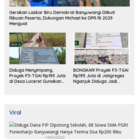
Gerakan Laskar Biru Demokrat Banyuwangi Diikuti
Ribuan Peserta, Dukungan Michael ke DPR RI 2029
Menguat
Diduga Menyimpang,
BONGKAR! Proyek P3-TGAI
Proyek P3-TGAI Rp195 Juta
Rp195 Juta di Jatigreges
di Desa Loceret Gunakan
Nganjuk Diduga Jadi
Pekerja Luar Daerah dan
Ajang Sunat Anggaran,
Kualifikasi Fisik Meragukan
Adukan Semen Ditiup
Langsung Rontok!
Viral
14/03/2026