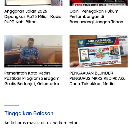
Anggaran Jalan 2026
Opini: Penegakan Hukum
Dipangkas Rp23 Miliar, Kadis
Pertambangan di
PUPR Kab. Blitar:
Banyuwangi Jangan Tebang
Pengawasan Lapangan
Pilih
Diperketat
Pemerintah Kota Kediri
PENGAKUAN BLUNDER
Pastikan Program Seragam
PENGURUS MKKS KEDIRI: Akui
Gratis Berlanjut, Gelontorkan
Dana Taklukkan Media
Rp5,68 Miliar dari APBD
Bersumber dari Potongan
20% Tunjangan Sertifikasi
Kepala Sekolah!
Tinggalkan Balasan
Anda harus
masuk
untuk berkomentar.