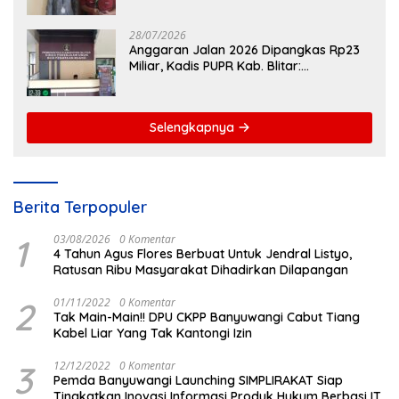
Penganiayaan Nova
28/07/2026
Anggaran Jalan 2026 Dipangkas Rp23
Miliar, Kadis PUPR Kab. Blitar:
Pengawasan Lapangan Diperketat
Selengkapnya
Berita Terpopuler
1
03/08/2026
0 Komentar
4 Tahun Agus Flores Berbuat Untuk Jendral Listyo,
Ratusan Ribu Masyarakat Dihadirkan Dilapangan
2
01/11/2022
0 Komentar
Tak Main-Main!! DPU CKPP Banyuwangi Cabut Tiang
Kabel Liar Yang Tak Kantongi Izin
3
12/12/2022
0 Komentar
Pemda Banyuwangi Launching SIMPLIRAKAT Siap
Tingkatkan Inovasi Informasi Produk Hukum Berbasi IT