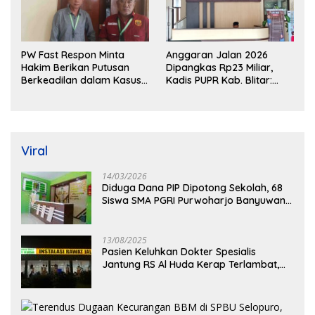
PW Fast Respon Minta
Anggaran Jalan 2026
Hakim Berikan Putusan
Dipangkas Rp23 Miliar,
Berkeadilan dalam Kasus
Kadis PUPR Kab. Blitar:
Penganiayaan Nova
Pengawasan Lapangan
Diperketat
Viral
14/03/2026
Diduga Dana PIP Dipotong Sekolah, 68
Siswa SMA PGRI Purwoharjo Banyuwangi
Hanya Terima Sisa Rp200 Ribu
13/08/2025
Pasien Keluhkan Dokter Spesialis
Jantung RS Al Huda Kerap Terlambat,
Diduga Langgar Aturan Jadwal Praktik