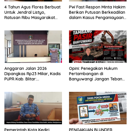
4 Tahun Agus Flores Berbuat
PW Fast Respon Minta Hakim
Untuk Jendral Listyo,
Berikan Putusan Berkeadilan
Ratusan Ribu Masyarakat
dalam Kasus Penganiayaan
Dihadirkan Dilapangan
Nova
Anggaran Jalan 2026
Opini: Penegakan Hukum
Dipangkas Rp23 Miliar, Kadis
Pertambangan di
PUPR Kab. Blitar:
Banyuwangi Jangan Tebang
Pengawasan Lapangan
Pilih
Diperketat
Pemerintah Kota Kediri
PENGAKUAN BLUNDER