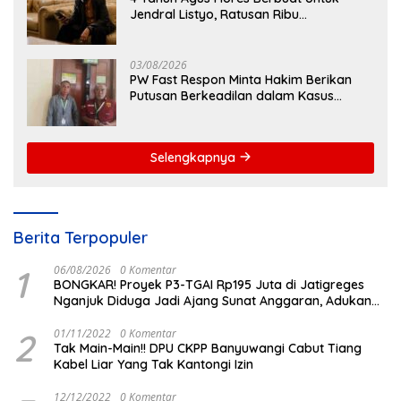
Jendral Listyo, Ratusan Ribu
Masyarakat Dihadirkan Dilapangan
03/08/2026
PW Fast Respon Minta Hakim Berikan
Putusan Berkeadilan dalam Kasus
Penganiayaan Nova
Selengkapnya
Berita Terpopuler
1
06/08/2026
0 Komentar
BONGKAR! Proyek P3-TGAI Rp195 Juta di Jatigreges
Nganjuk Diduga Jadi Ajang Sunat Anggaran, Adukan
Semen Ditiup Langsung Rontok!
2
01/11/2022
0 Komentar
Tak Main-Main!! DPU CKPP Banyuwangi Cabut Tiang
Kabel Liar Yang Tak Kantongi Izin
12/12/2022
0 Komentar