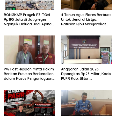
BONGKAR! Proyek P3-TGAI
4 Tahun Agus Flores Berbuat
Rp195 Juta di Jatigreges
Untuk Jendral Listyo,
Nganjuk Diduga Jadi Ajang
Ratusan Ribu Masyarakat
Sunat Anggaran, Adukan
Dihadirkan Dilapangan
Semen Ditiup Langsung
Rontok!
PW Fast Respon Minta Hakim
Anggaran Jalan 2026
Berikan Putusan Berkeadilan
Dipangkas Rp23 Miliar, Kadis
dalam Kasus Penganiayaan
PUPR Kab. Blitar:
Nova
Pengawasan Lapangan
Diperketat