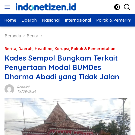
Langsung
ke
konten
Home
Daerah
Nasional
Internasional
Politik & Pemerint
Beranda
Berita
Berita
,
Daerah
,
Headline
,
Korupsi
,
Politik & Pemerintahan
Kades Sempol Bungkam Terkait
Penyertaan Modal BUMDes
Dharma Abadi yang Tidak Jalan
Redaksi
19/09/2024