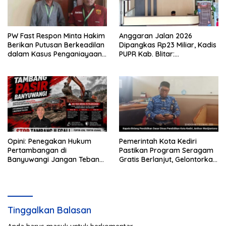
PW Fast Respon Minta Hakim
Anggaran Jalan 2026
Berikan Putusan Berkeadilan
Dipangkas Rp23 Miliar, Kadis
dalam Kasus Penganiayaan
PUPR Kab. Blitar:
Nova
Pengawasan Lapangan
Diperketat
Opini: Penegakan Hukum
Pemerintah Kota Kediri
Pertambangan di
Pastikan Program Seragam
Banyuwangi Jangan Tebang
Gratis Berlanjut, Gelontorkan
Pilih
Rp5,68 Miliar dari APBD
Tinggalkan Balasan