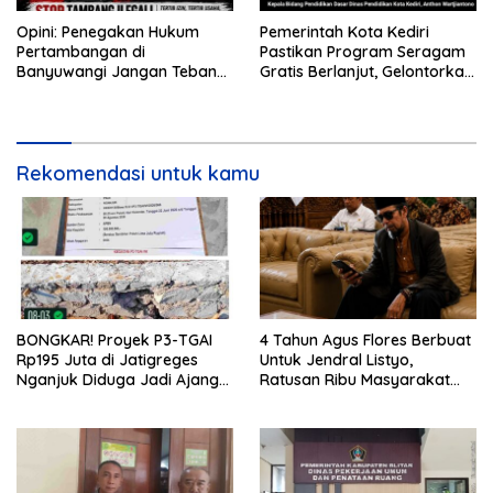
Opini: Penegakan Hukum
Pemerintah Kota Kediri
Pertambangan di
Pastikan Program Seragam
Banyuwangi Jangan Tebang
Gratis Berlanjut, Gelontorkan
Pilih
Rp5,68 Miliar dari APBD
Rekomendasi untuk kamu
BONGKAR! Proyek P3-TGAI
4 Tahun Agus Flores Berbuat
Rp195 Juta di Jatigreges
Untuk Jendral Listyo,
Nganjuk Diduga Jadi Ajang
Ratusan Ribu Masyarakat
Sunat Anggaran, Adukan
Dihadirkan Dilapangan
Semen Ditiup Langsung
Rontok!