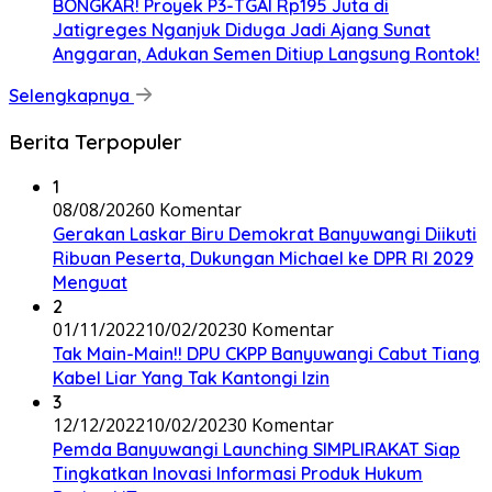
BONGKAR! Proyek P3-TGAI Rp195 Juta di
Jatigreges Nganjuk Diduga Jadi Ajang Sunat
Anggaran, Adukan Semen Ditiup Langsung Rontok!
Selengkapnya
Berita Terpopuler
1
08/08/2026
0 Komentar
Gerakan Laskar Biru Demokrat Banyuwangi Diikuti
Ribuan Peserta, Dukungan Michael ke DPR RI 2029
Menguat
2
01/11/2022
10/02/2023
0 Komentar
Tak Main-Main!! DPU CKPP Banyuwangi Cabut Tiang
Kabel Liar Yang Tak Kantongi Izin
3
12/12/2022
10/02/2023
0 Komentar
Pemda Banyuwangi Launching SIMPLIRAKAT Siap
Tingkatkan Inovasi Informasi Produk Hukum