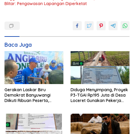
Blitar: Pengawasan Lapangan Diperketat
Baca Juga
Gerakan Laskar Biru
Diduga Menyimpang, Proyek
Demokrat Banyuwangi
P3-TGAI Rp195 Juta di Desa
Diikuti Ribuan Peserta,
Loceret Gunakan Pekerja
Dukungan Michael ke DPR RI
Luar Daerah dan Kualifikasi
2029 Menguat
Fisik Meragukan