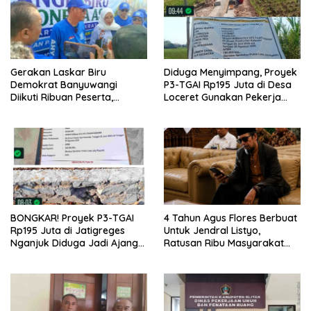
Gerakan Laskar Biru
Diduga Menyimpang, Proyek
Demokrat Banyuwangi
P3-TGAI Rp195 Juta di Desa
Diikuti Ribuan Peserta,
Loceret Gunakan Pekerja
Dukungan Michael ke DPR RI
Luar Daerah dan Kualifikasi
2029 Menguat
Fisik Meragukan
BONGKAR! Proyek P3-TGAI
4 Tahun Agus Flores Berbuat
Rp195 Juta di Jatigreges
Untuk Jendral Listyo,
Nganjuk Diduga Jadi Ajang
Ratusan Ribu Masyarakat
Sunat Anggaran, Adukan
Dihadirkan Dilapangan
Semen Ditiup Langsung
Rontok!