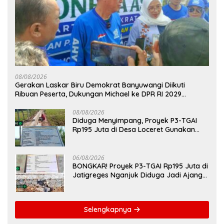
08/08/2026
Gerakan Laskar Biru Demokrat Banyuwangi Diikuti
Ribuan Peserta, Dukungan Michael ke DPR RI 2029
Menguat
08/08/2026
Diduga Menyimpang, Proyek P3-TGAI
Rp195 Juta di Desa Loceret Gunakan
Pekerja Luar Daerah dan Kualifikasi Fisik
Meragukan
06/08/2026
BONGKAR! Proyek P3-TGAI Rp195 Juta di
Jatigreges Nganjuk Diduga Jadi Ajang
Sunat Anggaran, Adukan Semen Ditiup
Langsung Rontok!
Selengkapnya