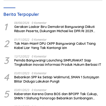
Berita Terpopuler
1
08/08/2026
0 Komentar
Gerakan Laskar Biru Demokrat Banyuwangi Diikuti
Ribuan Peserta, Dukungan Michael ke DPR RI 2029
Menguat
2
01/11/2022
0 Komentar
Tak Main-Main!! DPU CKPP Banyuwangi Cabut Tiang
Kabel Liar Yang Tak Kantongi Izin
3
12/12/2022
0 Komentar
Pemda Banyuwangi Launching SIMPLIRAKAT Siap
Tingkatkan Inovasi Informasi Produk Hukum Berbasi IT
4
03/01/2023
0 Komentar
Bebankan SPP ke Setiap Walimurid, SMAN 1 Sutojayan
Blitar Diduga Lakukan Pungli
5
03/01/2023
0 Komentar
Keberatan Karena Dana BOS dan BPOPP Tak Cukup,
SMKN 1 Slahung Ponorogo Bebankan Sumbangan
Beraroma Pungli