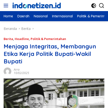
Langsung
ke
konten
Home
Daerah
Nasional
Internasional
Politik & Pemerint
Beranda
Berita
Berita
,
Headline
,
Politik & Pemerintahan
Menjaga Integritas, Membangun
Etika Kerja Politik Bupati-Wakil
Bupati
Arra
10/02/2025