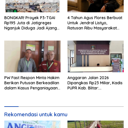
BONGKAR! Proyek P3-TGAI
4 Tahun Agus Flores Berbuat
Rp195 Juta di Jatigreges
Untuk Jendral Listyo,
Nganjuk Diduga Jadi Ajang
Ratusan Ribu Masyarakat
Sunat Anggaran, Adukan
Dihadirkan Dilapangan
Semen Ditiup Langsung
Rontok!
PW Fast Respon Minta Hakim
Anggaran Jalan 2026
Berikan Putusan Berkeadilan
Dipangkas Rp23 Miliar, Kadis
dalam Kasus Penganiayaan
PUPR Kab. Blitar:
Nova
Pengawasan Lapangan
Diperketat
Rekomendasi untuk kamu