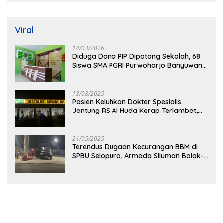
Langsung Rontok!
Viral
14/03/2026
Diduga Dana PIP Dipotong Sekolah, 68
Siswa SMA PGRI Purwoharjo Banyuwangi
Hanya Terima Sisa Rp200 Ribu
13/08/2025
Pasien Keluhkan Dokter Spesialis
Jantung RS Al Huda Kerap Terlambat,
Diduga Langgar Aturan Jadwal Praktik
21/05/2025
Terendus Dugaan Kecurangan BBM di
SPBU Selopuro, Armada Siluman Bolak-
Balik Isi Pertalite