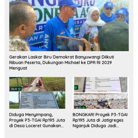
Gerakan Laskar Biru Demokrat Banyuwangi Diikuti
Ribuan Peserta, Dukungan Michael ke DPR RI 2029
Menguat
Diduga Menyimpang,
BONGKAR! Proyek P3-TGAI
Proyek P3-TGAI Rp195 Juta
Rp195 Juta di Jatigreges
di Desa Loceret Gunakan
Nganjuk Diduga Jadi
Pekerja Luar Daerah dan
Ajang Sunat Anggaran,
Kualifikasi Fisik Meragukan
Adukan Semen Ditiup